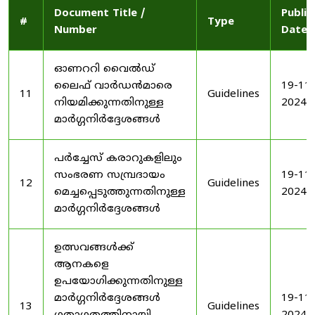
Document Title /
Publis
#
Type
Number
Date
ഓണററി വൈൽഡ്
ലൈഫ് വാർഡൻമാരെ
19-11-
11
Guidelines
നിയമിക്കുന്നതിനുള്ള
2024
മാർഗ്ഗനിർദ്ദേശങ്ങൾ
പർച്ചേസ് കരാറുകളിലും
സംഭരണ ​​സമ്പ്രദായം
19-11-
12
Guidelines
മെച്ചപ്പെടുത്തുന്നതിനുള്ള
2024
മാർഗ്ഗനിർദ്ദേശങ്ങൾ
ഉത്സവങ്ങൾക്ക്
ആനകളെ
ഉപയോഗിക്കുന്നതിനുള്ള
മാർഗ്ഗനിർദ്ദേശങ്ങൾ
19-11-
13
Guidelines