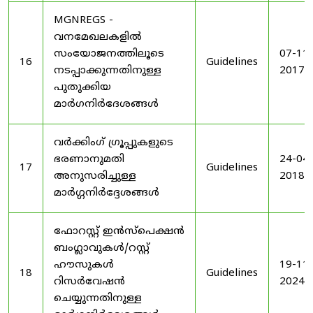
MGNREGS -
വനമേഖലകളിൽ
സംയോജനത്തിലൂടെ
07-11-
16
Guidelines
നടപ്പാക്കുന്നതിനുള്ള
2017
പുതുക്കിയ
മാർഗനിർദേശങ്ങൾ
വർക്കിംഗ് ഗ്രൂപ്പുകളുടെ
ഭരണാനുമതി
24-04-
17
Guidelines
അനുസരിച്ചുള്ള
2018
മാർഗ്ഗനിർദ്ദേശങ്ങൾ
ഫോറസ്റ്റ് ഇൻസ്പെക്ഷൻ
ബംഗ്ലാവുകൾ/റസ്റ്റ്
ഹൗസുകൾ
19-11-
18
Guidelines
റിസർവേഷൻ
2024
ചെയ്യുന്നതിനുള്ള