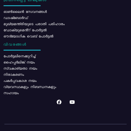
പ്രധാനപ്പെട്ട ലിങ്കുകൾ
ഓൺലൈൻ സേവനങ്ങൾ
ഡാഷ്ബോർഡ്
മുഖ്യമന്ത്രിയുടെ പരാതി പരിഹാരം
ഡോക്യുമെൻ്റ് പോർട്ടൽ
ഔദ്യോഗിക വെബ് പോർട്ടൽ
വിവരങ്ങൾ
പോര്‍ട്ടലിനെക്കുറിച്ച്
ഹൈപ്പർലിങ്ക് നയം
സ്വകാര്യതാ നയം
നിരാകരണം
പകർപ്പവകാശ നയം
വ്യവസ്ഥകളും നിബന്ധനകളും
സഹായം