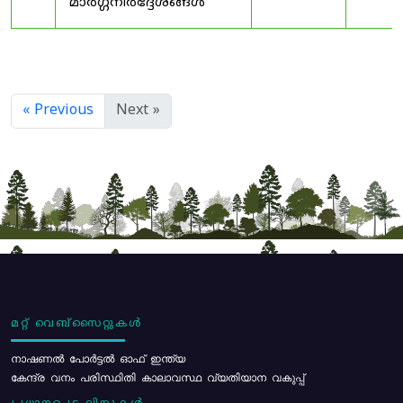
മാർഗ്ഗനിർദ്ദേശങ്ങൾ
« Previous
Next »
മറ്റ് വെബ്സൈറ്റുകൾ
നാഷണൽ പോർട്ടൽ ഓഫ് ഇന്ത്യ
കേന്ദ്ര വനം പരിസ്ഥിതി കാലാവസ്ഥ വ്യതിയാന വകുപ്പ്