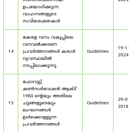
ഗതാഗതത്തിനായി
2024
ഉപയോഗിക്കുന്ന
വാഹനങ്ങളുടെ
സവിശേഷതകൾ
കേരള വനം വകുപ്പിലെ
വനവൽക്കരണ
19-11-
14
പ്രവർത്തനങ്ങൾ കരാർ
Guidelines
2024
വ്യവസ്ഥയിൽ
നടപ്പിലാക്കുന്നു
ഫോറസ്റ്റ്
കൺസർവേഷൻ ആക്ട്
1980 ൻ്റെയും അതിലെ
29-01-
15
ചട്ടങ്ങളുടെയും
Guidelines
2018
ലംഘനങ്ങൾ
ഉൾക്കൊള്ളുന്ന
പ്രവർത്തനങ്ങൾ