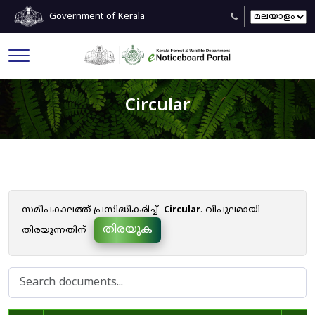
Government of Kerala
Circular
സമീപകാലത്ത് പ്രസിദ്ധീകരിച്ച്
Circular
. വിപുലമായി
തിരയുക
തിരയുന്നതിന്