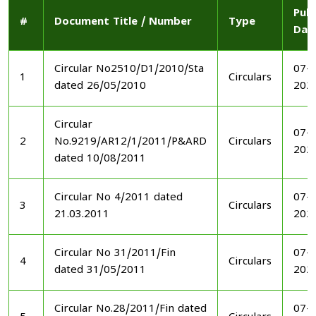
Publ
#
Document Title / Number
Type
Dat
Circular No2510/D1/2010/Sta
07-1
1
Circulars
dated 26/05/2010
202
Circular
07-1
2
No.9219/AR12/1/2011/P&ARD
Circulars
202
dated 10/08/2011
Circular No 4/2011 dated
07-1
3
Circulars
21.03.2011
202
Circular No 31/2011/Fin
07-1
4
Circulars
dated 31/05/2011
202
Circular No.28/2011/Fin dated
07-1