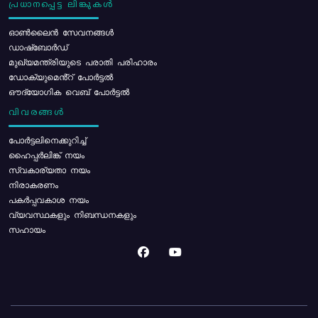
പ്രധാനപ്പെട്ട ലിങ്കുകൾ
ഓൺലൈൻ സേവനങ്ങൾ
ഡാഷ്ബോർഡ്
മുഖ്യമന്ത്രിയുടെ പരാതി പരിഹാരം
ഡോക്യുമെൻ്റ് പോർട്ടൽ
ഔദ്യോഗിക വെബ് പോർട്ടൽ
വിവരങ്ങൾ
പോര്‍ട്ടലിനെക്കുറിച്ച്
ഹൈപ്പർലിങ്ക് നയം
സ്വകാര്യതാ നയം
നിരാകരണം
പകർപ്പവകാശ നയം
വ്യവസ്ഥകളും നിബന്ധനകളും
സഹായം