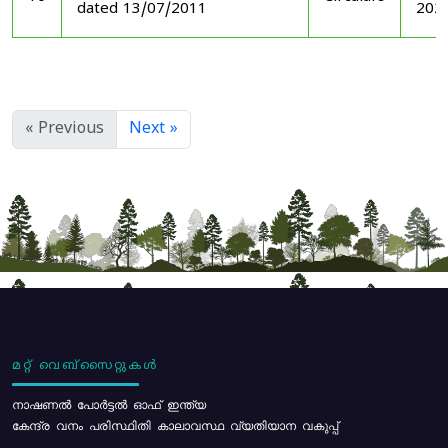
dated 13/07/2011
202
« Previous
Next »
മറ്റ് വെബ്സൈറ്റുകൾ
നാഷണൽ പോർട്ടൽ ഓഫ് ഇന്ത്യ
കേന്ദ്ര വനം പരിസ്ഥിതി കാലാവസ്ഥ വ്യതിയാന വകുപ്പ്