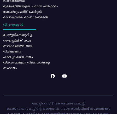
ഡാഷ്ബോർഡ്
മുഖ്യമന്ത്രിയുടെ പരാതി പരിഹാരം
ഡോക്യുമെൻ്റ് പോർട്ടൽ
ഔദ്യോഗിക വെബ് പോർട്ടൽ
വിവരങ്ങൾ
പോര്‍ട്ടലിനെക്കുറിച്ച്
ഹൈപ്പർലിങ്ക് നയം
സ്വകാര്യതാ നയം
നിരാകരണം
പകർപ്പവകാശ നയം
വ്യവസ്ഥകളും നിബന്ധനകളും
സഹായം
കോപ്പിറൈറ്റ് @ കേരള വനം വകുപ്പ്.
കേരള വനം വകുപ്പിന്റെ ഔദ്യോഗിക വെബ്-പോർട്ടലിന്റെ ഭാഗമാണ് ഈ
പോർട്ടൽ. പോർട്ടലിലെ ഉള്ളടക്കത്തിന്റെ ഉടമസ്ഥാവകാശം കേരള വനം