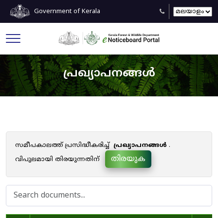
Government of Kerala
പ്രഖ്യാപനങ്ങൾ
സമീപകാലത്ത് പ്രസിദ്ധീകരിച്ച്
പ്രഖ്യാപനങ്ങൾ
.
തിരയുക
വിപുലമായി തിരയുന്നതിന്