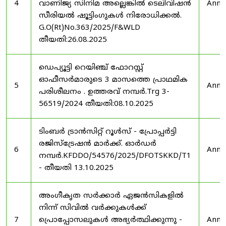
4
വാണിജ്യ സിനിമ അല്ലെങ്കിൽ ടെലിവിഷൻ
Anno
സീരിയൽ ഷൂട്ടിംഗുകൾ നിരോധിക്കൽ.
G.O(Rt)No.363/2025/F&WLD
തീയതി:26.08.2025
ഡെപ്യൂട്ടി റെയിഞ്ച് ഫോറസ്റ്റ്
ഓഫീസർമാരുടെ 3 മാസത്തെ പ്രാഥമിക
5
Anno
പരിശീലനം . ഉത്തരവ് നമ്പർ.Trg 3-
56519/2024 തീയതി:08.10.2025
ടിംബർ ട്രാൻസിറ്റ് റൂൾസ് - പ്രോപ്പർട്ടി
രജിസ്ട്രേഷൻ മാർക്ക്. ഓർഡർ
6
Anno
നമ്പർ.KFDDO/54576/2025/DFOTSKKD/T1
- തീയതി 13.10.2025
അംഗീകൃത സർക്കാർ ഏജൻസികളിൽ
നിന്ന് സിവിൽ വർക്കുകൾക്ക്
7
പ്രൊപ്പോസലുകൾ അഭ്യർത്ഥിക്കുന്നു -
Anno