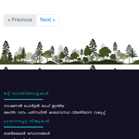
« Previous
Next »
മറ്റ് വെബ്സൈറ്റുകൾ
നാഷണൽ പോർട്ടൽ ഓഫ് ഇന്ത്യ
കേന്ദ്ര വനം പരിസ്ഥിതി കാലാവസ്ഥ വ്യതിയാന വകുപ്പ്
പ്രധാനപ്പെട്ട ലിങ്കുകൾ
ഓൺലൈൻ സേവനങ്ങൾ