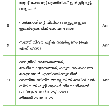
സ്റ്റേറ്റ് ഫോറസ്റ്റ് ട്രെയിനിംഗ് ഇൻസ്റ്റിറ്റ്യൂട്ട്,
വാളയാർ
സർക്കാരിന്റെ വിവിധ വകുപ്പുകളുടെ
8
Anno
ഇലക്ട്രോണിക് സേവനങ്ങൾ
സ്വത്ത് വിവര പട്ടിക സമർപ്പണം (ഐ
9
Anno
എഫ് എസ)
വന്യജീവി സങ്കേതങ്ങൾ,
ദേശീയോദ്യാനങ്ങൾ, കടുവ സംരക്ഷണ
കേന്ദ്രങ്ങൾ എന്നിവയ്ക്കുള്ളിൽ
10
വാണിജ്യ സിനിമ അല്ലെങ്കിൽ ടെലിവിഷൻ
Anno
സീരിയൽ ഷൂട്ടിംഗുകൾ നിരോധിക്കൽ.
G.O(Rt)No.363/2025/F&WLD
തീയതി:26.08.2025