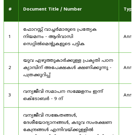
#
Document Title / Number
Type
ഫോറസ്റ്റ് വാച്ചർമാരുടെ പ്രത്യേക
1
നിയമനം - ആദിവാസി
Anno
സെറ്റിൽമെന്റുകളുടെ പട്ടിക
യുവ എഴുത്തുകാർക്കുള്ള പ്രകൃതി പഠന
2
ക്യാമ്പിന് അപേക്ഷകൾ ക്ഷണിക്കുന്നു -
Anno
പത്രക്കുറിപ്പ്
വന്യജീവി സമാപന സമ്മേളനം ഇന്ന്
3
Anno
ഒക്ടോബർ - 9 ന്
വന്യജീവി സങ്കേതങ്ങൾ,
ദേശീയോദ്യാനങ്ങൾ, കടുവ സംരക്ഷണ
കേന്ദ്രങ്ങൾ എന്നിവയ്ക്കുള്ളിൽ