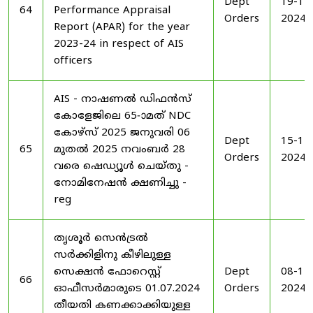
Dept
19-11
64
Performance Appraisal
Orders
2024
Report (APAR) for the year
2023-24 in respect of AIS
officers
AIS - നാഷണൽ ഡിഫൻസ്
കോളേജിലെ 65-ാമത് NDC
കോഴ്‌സ് 2025 ജനുവരി 06
Dept
15-11
65
മുതൽ 2025 നവംബർ 28
Orders
2024
വരെ ഷെഡ്യൂൾ ചെയ്‌തു -
നോമിനേഷൻ ക്ഷണിച്ചു -
reg
തൃശൂർ സെൻട്രൽ
സർക്കിളിനു കീഴിലുള്ള
സെക്ഷൻ ഫോറെസ്റ്റ്
Dept
08-11
66
ഓഫീസർമാരുടെ 01.07.2024
Orders
2024
തീയതി കണക്കാക്കിയുള്ള