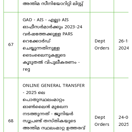
അന്തിമ സീനിയോറിറ്റി ലിസ്റ്റ്
GAD - AIS - എല്ലാ AIS
ഓഫീസർമാർക്കും 2023-24
വർഷത്തേക്കുള്ള PARS
റെക്കോർഡ്
Dept
26-10
67
ചെയ്യുന്നതിനുള്ള
Orders
2024
ടൈംലൈനുകളുടെ
കൂടുതൽ വിപുലീകരണം -
reg
ONLINE GENERAL TRANSFER
- 2025 ലെ
പൊതുസ്ഥലംമാറ്റം
ഓൺലൈൻ മുഖേന
നടത്തുന്നത് - ജൂനിയർ
Dept
24-06
68
സൂപ്രണ്ട് തസ്തികയുടെ
Orders
2025
അന്തിമ സ്ഥലംമാറ്റ ഉത്തരവ്