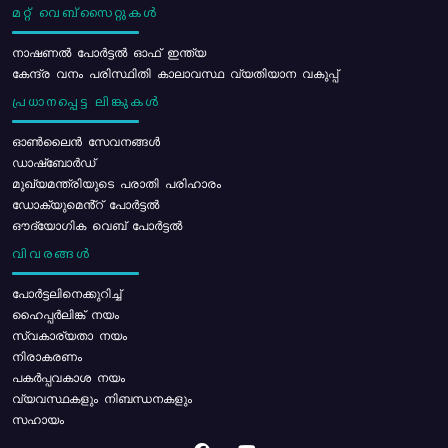
മറ്റ് വെബ്സൈറ്റുകൾ
നാഷണൽ പോർട്ടൽ ഓഫ് ഇന്ത്യ
കേന്ദ്ര വനം പരിസ്ഥിതി കാലാവസ്ഥ വ്യതിയാന വകുപ്പ്
പ്രധാനപ്പെട്ട ലിങ്കുകൾ
ഓൺലൈൻ സേവനങ്ങൾ
ഡാഷ്ബോർഡ്
മുഖ്യമന്ത്രിയുടെ പരാതി പരിഹാരം
ഡോക്യുമെൻ്റ് പോർട്ടൽ
ഔദ്യോഗിക വെബ് പോർട്ടൽ
വിവരങ്ങൾ
പോര്‍ട്ടലിനെക്കുറിച്ച്
ഹൈപ്പർലിങ്ക് നയം
സ്വകാര്യതാ നയം
നിരാകരണം
പകർപ്പവകാശ നയം
വ്യവസ്ഥകളും നിബന്ധനകളും
സഹായം