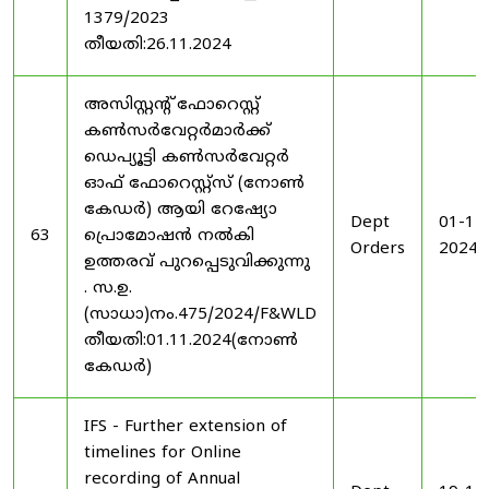
1379/2023
തീയതി:26.11.2024
അസിസ്റ്റന്റ് ഫോറെസ്റ്റ്
കൺസർവേറ്റർമാർക്ക്
ഡെപ്യൂട്ടി കൺസർവേറ്റർ
ഓഫ് ഫോറെസ്റ്റ്സ് (നോൺ
കേഡർ) ആയി റേഷ്യോ
Dept
01-11
63
പ്രൊമോഷൻ നൽകി
Orders
2024
ഉത്തരവ് പുറപ്പെടുവിക്കുന്നു
. സ.ഉ.
(സാധാ)നം.475/2024/F&WLD
തീയതി:01.11.2024(നോൺ
കേഡർ)
IFS - Further extension of
timelines for Online
recording of Annual