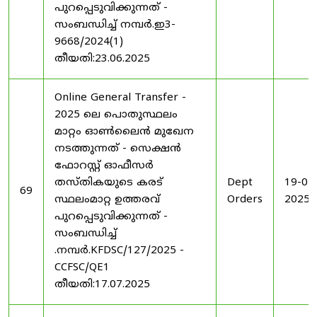
പുറപ്പെടുവിക്കുന്നത് -
സംബന്ധിച്ച് നമ്പർ.ഇ3-
9668/2024(1)
തീയതി:23.06.2025
Online General Transfer -
2025 ലെ പൊതുസ്ഥലം
മാറ്റം ഓൺലൈൻ മുഖേന
നടത്തുന്നത് - സെക്ഷൻ
ഫോറസ്റ്റ് ഓഫീസർ
തസ്തികയുടെ കരട്
Dept
19-07
69
സ്ഥലംമാറ്റ ഉത്തരവ്
Orders
2025
പുറപ്പെടുവിക്കുന്നത് -
സംബന്ധിച്ച്
.നമ്പർ.KFDSC/127/2025 -
CCFSC/QE1
തീയതി:17.07.2025