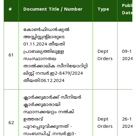
Publi
#
Document Title / Number
Type
Date
കോൺഫിഡൻഷ്യൽ
അസ്സിസ്റ്റന്റ്മാരുടെ
01.11.2024 തീയതി
പ്രാബല്യത്തിലുള്ള
Dept
09-12
61
സംസ്ഥാനതല
Orders
2024
താൽക്കാലിക സീനിയോറിറ്റി
ലിസ്റ്റ് നമ്പർ.ഇ2-8479/2024
തീയതി:06.12.2024
ക്ലാർക്കുമാർക്ക് സീനിയർ
ക്ലാർക്കുമാരായി
സ്ഥാനക്കയറ്റം നൽകി
ഉത്തരവ്
Dept
26-11
62
പുറപ്പെടുവിക്കുന്നത് -
Orders
2024
സംബന്ധിച്ച് .നമ്പർ.ഇ3-