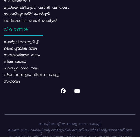
ഡാഷ്ബോർഡ്
മുഖ്യമന്ത്രിയുടെ പരാതി പരിഹാരം
ഡോക്യുമെൻ്റ് പോർട്ടൽ
ഔദ്യോഗിക വെബ് പോർട്ടൽ
വിവരങ്ങൾ
പോര്‍ട്ടലിനെക്കുറിച്ച്
ഹൈപ്പർലിങ്ക് നയം
സ്വകാര്യതാ നയം
നിരാകരണം
പകർപ്പവകാശ നയം
വ്യവസ്ഥകളും നിബന്ധനകളും
സഹായം
കോപ്പിറൈറ്റ് @ കേരള വനം വകുപ്പ്.
കേരള വനം വകുപ്പിന്റെ ഔദ്യോഗിക വെബ്-പോർട്ടലിന്റെ ഭാഗമാണ് ഈ
പോർട്ടൽ. പോർട്ടലിലെ ഉള്ളടക്കത്തിന്റെ ഉടമസ്ഥാവകാശം കേരള വനം