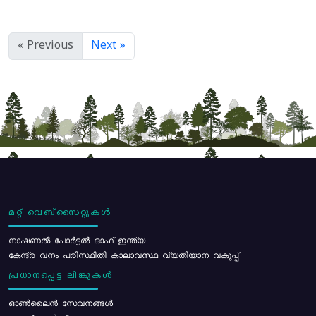
« Previous
Next »
മറ്റ് വെബ്സൈറ്റുകൾ
നാഷണൽ പോർട്ടൽ ഓഫ് ഇന്ത്യ
കേന്ദ്ര വനം പരിസ്ഥിതി കാലാവസ്ഥ വ്യതിയാന വകുപ്പ്
പ്രധാനപ്പെട്ട ലിങ്കുകൾ
ഓൺലൈൻ സേവനങ്ങൾ