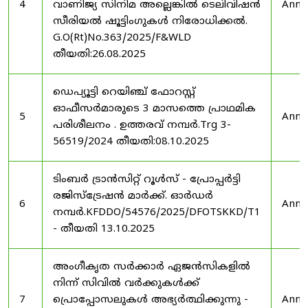
4
വാണിജ്യ സിനിമ അല്ലെങ്കിൽ ടെലിവിഷൻ
Anno
സീരിയൽ ഷൂട്ടിംഗുകൾ നിരോധിക്കൽ.
G.O(Rt)No.363/2025/F&WLD
തീയതി:26.08.2025
ഡെപ്യൂട്ടി റെയിഞ്ച് ഫോറസ്റ്റ്
ഓഫീസർമാരുടെ 3 മാസത്തെ പ്രാഥമിക
5
Anno
പരിശീലനം . ഉത്തരവ് നമ്പർ.Trg 3-
56519/2024 തീയതി:08.10.2025
ടിംബർ ട്രാൻസിറ്റ് റൂൾസ് - പ്രോപ്പർട്ടി
രജിസ്ട്രേഷൻ മാർക്ക്. ഓർഡർ
6
Anno
നമ്പർ.KFDDO/54576/2025/DFOTSKKD/T1
- തീയതി 13.10.2025
അംഗീകൃത സർക്കാർ ഏജൻസികളിൽ
നിന്ന് സിവിൽ വർക്കുകൾക്ക്
7
പ്രൊപ്പോസലുകൾ അഭ്യർത്ഥിക്കുന്നു -
Anno