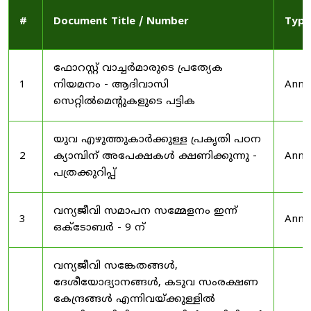
#
Document Title / Number
Type
ഫോറസ്റ്റ് വാച്ചർമാരുടെ പ്രത്യേക
1
നിയമനം - ആദിവാസി
Anno
സെറ്റിൽമെന്റുകളുടെ പട്ടിക
യുവ എഴുത്തുകാർക്കുള്ള പ്രകൃതി പഠന
2
ക്യാമ്പിന് അപേക്ഷകൾ ക്ഷണിക്കുന്നു -
Anno
പത്രക്കുറിപ്പ്
വന്യജീവി സമാപന സമ്മേളനം ഇന്ന്
3
Anno
ഒക്ടോബർ - 9 ന്
വന്യജീവി സങ്കേതങ്ങൾ,
ദേശീയോദ്യാനങ്ങൾ, കടുവ സംരക്ഷണ
കേന്ദ്രങ്ങൾ എന്നിവയ്ക്കുള്ളിൽ