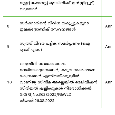
സ്റ്റേറ്റ് ഫോറസ്റ്റ് ട്രെയിനിംഗ് ഇൻസ്റ്റിറ്റ്യൂട്ട്,
വാളയാർ
സർക്കാരിന്റെ വിവിധ വകുപ്പുകളുടെ
8
Anno
ഇലക്ട്രോണിക് സേവനങ്ങൾ
സ്വത്ത് വിവര പട്ടിക സമർപ്പണം (ഐ
9
Anno
എഫ് എസ)
വന്യജീവി സങ്കേതങ്ങൾ,
ദേശീയോദ്യാനങ്ങൾ, കടുവ സംരക്ഷണ
കേന്ദ്രങ്ങൾ എന്നിവയ്ക്കുള്ളിൽ
10
വാണിജ്യ സിനിമ അല്ലെങ്കിൽ ടെലിവിഷൻ
Anno
സീരിയൽ ഷൂട്ടിംഗുകൾ നിരോധിക്കൽ.
G.O(Rt)No.363/2025/F&WLD
തീയതി:26.08.2025