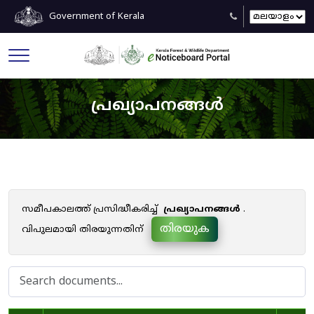
Government of Kerala
പ്രഖ്യാപനങ്ങൾ
സമീപകാലത്ത് പ്രസിദ്ധീകരിച്ച്
പ്രഖ്യാപനങ്ങൾ
.
തിരയുക
വിപുലമായി തിരയുന്നതിന്