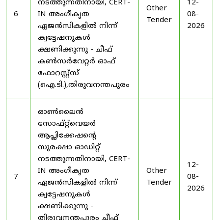
നടത്തുന്നതിനായി, CERT-
12-
Other
6
IN അംഗീകൃത
08-
Tender
ഏജൻസികളിൽ നിന്ന്
2026
ക്വട്ടേഷനുകൾ
ക്ഷണിക്കുന്നു - ചീഫ്
കൺസർവേറ്റർ ഓഫ്
ഫോറസ്റ്റ്സ്
(ഐ.ടി.),തിരുവനന്തപുരം
ഓൺലൈൻ
സോഫ്റ്റ്‌വെയർ
ആപ്ലിക്കേഷന്റെ
സുരക്ഷാ ഓഡിറ്റ്
നടത്തുന്നതിനായി, CERT-
12-
IN അംഗീകൃത
Other
7
08-
ഏജൻസികളിൽ നിന്ന്
Tender
2026
ക്വട്ടേഷനുകൾ
ക്ഷണിക്കുന്നു -
തിരുവനന്തപുരം ചീഫ്