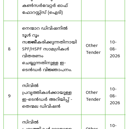
കൺസർവേറ്റർ ഓഫ്
ഫോറസ്റ്റ്സ് (ഐടി)
നെന്മാറ ഡിവിഷനിൽ
ടൂൾ റൂം
സജ്ജീകരിക്കുന്നതിനായി
10-
Other
8
SPF/HSPF സാമഗ്രികൾ
08-
Tender
വിതരണം
2026
ചെയ്യുന്നതിനുള്ള ഇ-
ടെൻഡർ വിജ്ഞാപനം.
സിവിൽ
10-
പ്രവൃത്തികൾക്കായുള്ള
Other
9
08-
ഇ-ടെൻഡർ അറിയിപ്പ് -
Tender
2026
തെന്മല ഡിവിഷൻ
സിവിൽ
10-