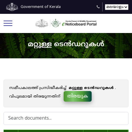
Government of Kerala
മറ്റുള്ള ടെൻഡറുകൾ
സമീപകാലത്ത് പ്രസിദ്ധീകരിച്ച്
മറ്റുള്ള ടെൻഡറുകൾ
.
തിരയുക
വിപുലമായി തിരയുന്നതിന്