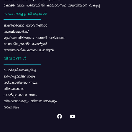
കേന്ദ്ര വനം പരിസ്ഥിതി കാലാവസ്ഥ വ്യതിയാന വകുപ്പ്
പ്രധാനപ്പെട്ട ലിങ്കുകൾ
ഓൺലൈൻ സേവനങ്ങൾ
ഡാഷ്ബോർഡ്
മുഖ്യമന്ത്രിയുടെ പരാതി പരിഹാരം
ഡോക്യുമെൻ്റ് പോർട്ടൽ
ഔദ്യോഗിക വെബ് പോർട്ടൽ
വിവരങ്ങൾ
പോര്‍ട്ടലിനെക്കുറിച്ച്
ഹൈപ്പർലിങ്ക് നയം
സ്വകാര്യതാ നയം
നിരാകരണം
പകർപ്പവകാശ നയം
വ്യവസ്ഥകളും നിബന്ധനകളും
സഹായം