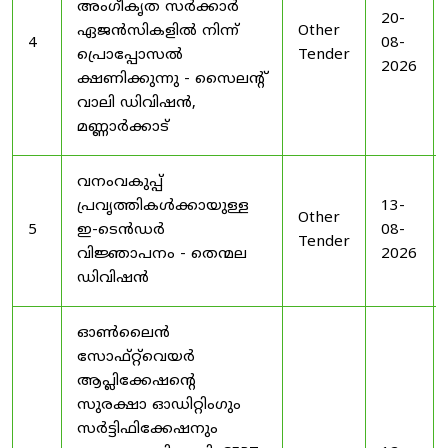
അംഗീകൃത സർക്കാർ
20-
ഏജൻസികളിൽ നിന്ന്
Other
4
08-
പ്രൊപ്പോസൽ
Tender
2026
ക്ഷണിക്കുന്നു - സൈലന്റ്
വാലി ഡിവിഷൻ,
മണ്ണാർക്കാട്
വനംവകുപ്പ്
പ്രവൃത്തികൾക്കായുള്ള
13-
Other
5
ഇ-ടെൻഡർ
08-
Tender
വിജ്ഞാപനം - തെന്മല
2026
ഡിവിഷൻ
ഓൺലൈൻ
സോഫ്റ്റ്‌വെയർ
ആപ്ലിക്കേഷന്റെ
സുരക്ഷാ ഓഡിറ്റിംഗും
സർട്ടിഫിക്കേഷനും