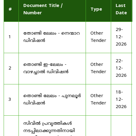
Document Title /
Last
#
Type
Number
Date
29-
തോണ്ടി ലേലം - നെന്മാറ
Other
1
12-
ഡിവിഷൻ
Tender
2026
22-
തൊണ്ടി ഇ-ലേലം -
Other
2
12-
വാഴച്ചാൽ ഡിവിഷൻ
Tender
2026
18-
തൊണ്ടി ലേലം - പുനലൂർ
Other
3
12-
ഡിവിഷൻ
Tender
2026
സിവിൽ പ്രവൃത്തികൾ
നടപ്പിലാക്കുന്നതിനായി