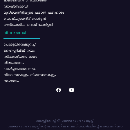
ഓൺലൈൻ സേവനങ്ങൾ
ഡാഷ്ബോർഡ്
മുഖ്യമന്ത്രിയുടെ പരാതി പരിഹാരം
ഡോക്യുമെൻ്റ് പോർട്ടൽ
ഔദ്യോഗിക വെബ് പോർട്ടൽ
വിവരങ്ങൾ
പോര്‍ട്ടലിനെക്കുറിച്ച്
ഹൈപ്പർലിങ്ക് നയം
സ്വകാര്യതാ നയം
നിരാകരണം
പകർപ്പവകാശ നയം
വ്യവസ്ഥകളും നിബന്ധനകളും
സഹായം
കോപ്പിറൈറ്റ് @ കേരള വനം വകുപ്പ്.
കേരള വനം വകുപ്പിന്റെ ഔദ്യോഗിക വെബ്-പോർട്ടലിന്റെ ഭാഗമാണ് ഈ