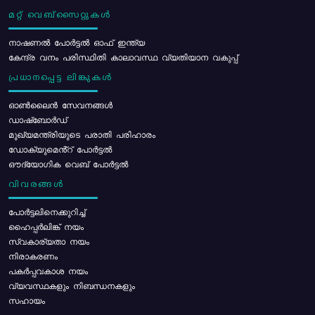
മറ്റ് വെബ്സൈറ്റുകൾ
നാഷണൽ പോർട്ടൽ ഓഫ് ഇന്ത്യ
കേന്ദ്ര വനം പരിസ്ഥിതി കാലാവസ്ഥ വ്യതിയാന വകുപ്പ്
പ്രധാനപ്പെട്ട ലിങ്കുകൾ
ഓൺലൈൻ സേവനങ്ങൾ
ഡാഷ്ബോർഡ്
മുഖ്യമന്ത്രിയുടെ പരാതി പരിഹാരം
ഡോക്യുമെൻ്റ് പോർട്ടൽ
ഔദ്യോഗിക വെബ് പോർട്ടൽ
വിവരങ്ങൾ
പോര്‍ട്ടലിനെക്കുറിച്ച്
ഹൈപ്പർലിങ്ക് നയം
സ്വകാര്യതാ നയം
നിരാകരണം
പകർപ്പവകാശ നയം
വ്യവസ്ഥകളും നിബന്ധനകളും
സഹായം