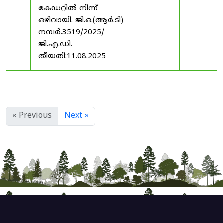
കേഡറിൽ നിന്ന്
ഒഴിവായി. ജി.ഒ.(ആർ.ടി)
നമ്പർ.3519/2025/
ജി.എ.ഡി.
തീയതി:11.08.2025
« Previous
Next »