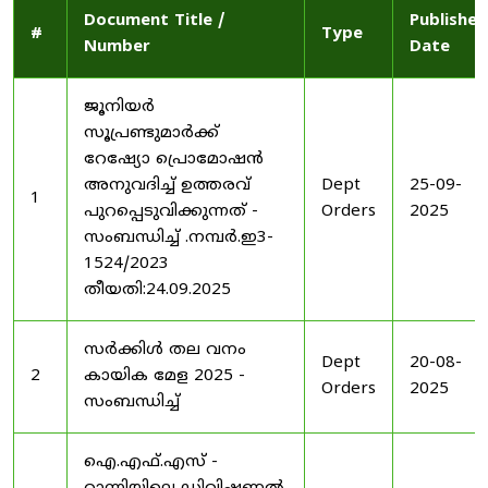
Document Title /
Published
#
Type
Number
Date
ജൂനിയർ
സൂപ്രണ്ടുമാർക്ക്
റേഷ്യോ പ്രൊമോഷൻ
അനുവദിച്ച് ഉത്തരവ്
Dept
25-09-
1
പുറപ്പെടുവിക്കുന്നത് -
Orders
2025
സംബന്ധിച്ച് .നമ്പർ.ഇ3-
1524/2023
തീയതി:24.09.2025
സർക്കിൾ തല വനം
Dept
20-08-
2
കായിക മേള 2025 -
Orders
2025
സംബന്ധിച്ച്
ഐ.എഫ്.എസ് -