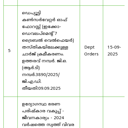
ഡെപ്യൂട്ടി
കൺസർവേറ്റർ ഓഫ്
ഫോറസ്റ്റ് (ഇക്കോ-
ഡെവലപ്മെന്റ് 7
ട്രൈബൽ വെൽഫെയർ)
തസ്തികയിലേക്കുള്ള
Dept
15-09-
5
ചാർജ് ക്രമീകരണം.
Orders
2025
ഉത്തരവ് നമ്പർ. ജി.ഒ.
(ആർ.ടി)
നമ്പർ.3890/2025/
ജി.എ.ഡി.
തീയതി:09.09.2025
ഉദ്യോഗസ്ഥ ഭരണ
പരിഷ്കാര വകുപ്പ് -
ജീവനകാര്യം - 2024
വർഷത്തെ സ്വത്ത് വിവര