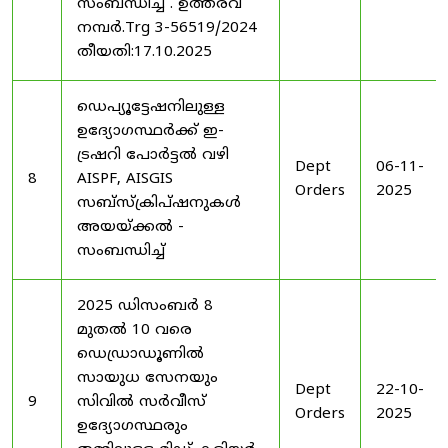
സംബന്ധിച്ച് . ഉത്തരവ്
നമ്പർ.Trg 3-56519/2024
തീയതി:17.10.2025
ഡെപ്യൂട്ടേഷനിലുള്ള
ഉദ്യോഗസ്ഥർക്ക് ഇ-
ട്രഷറി പോർട്ടൽ വഴി
Dept
06-11-
8
AISPF, AISGIS
Orders
2025
സബ്‌സ്‌ക്രിപ്‌ഷനുകൾ
അയയ്ക്കൽ -
സംബന്ധിച്ച്
2025 ഡിസംബർ 8
മുതൽ 10 വരെ
ഡെഡ്രാഡൂണിൽ
സായുധ സേനയും
Dept
22-10-
9
സിവിൽ സർവീസ്
Orders
2025
ഉദ്യോഗസ്ഥരും