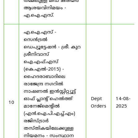
തമ്മിലുള്ള മിഡ് കരിയർ
ആശയവിനിമയം -
എ.ഐ.എസ്.
എ.ഐ.എസ് -
സെൻട്രൽ
ഡെപ്യൂട്ടേഷൻ - ശ്രീ. കുറ
ശ്രീനിവാസ്
ഐ.എഫ്.എസ്
(കെ.എൽ-2015) -
ഹൈദരാബാദിലെ
രാജേന്ദ്ര നഗറിൽ
നാഷണൽ ഇൻസ്റ്റിറ്റ്യൂട്ട്
ഓഫ് പ്ലാന്റ് ഹെൽത്ത്
Dept
14-08-
10
മാനേജ്‌മെന്റിൽ
Orders
2025
(എൻ.ഐ.പി.എച്ച്.എം)
രജിസ്ട്രാർ
തസ്തികയിലേക്കുള്ള
നിയമനം - സംസ്ഥാന