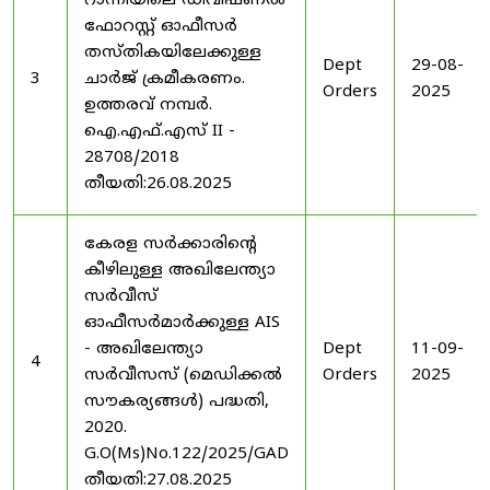
റാന്നിയിലെ ഡിവിഷണൽ
ഫോറസ്റ്റ് ഓഫീസർ
തസ്തികയിലേക്കുള്ള
Dept
29-08-
3
ചാർജ് ക്രമീകരണം.
Orders
2025
ഉത്തരവ് നമ്പർ.
ഐ.എഫ്.എസ് II -
28708/2018
തീയതി:26.08.2025
കേരള സർക്കാരിന്റെ
കീഴിലുള്ള അഖിലേന്ത്യാ
സർവീസ്
ഓഫീസർമാർക്കുള്ള AIS
- അഖിലേന്ത്യാ
Dept
11-09-
4
സർവീസസ് (മെഡിക്കൽ
Orders
2025
സൗകര്യങ്ങൾ) പദ്ധതി,
2020.
G.O(Ms)No.122/2025/GAD
തീയതി:27.08.2025