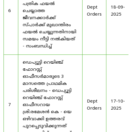
പത്രിക ഫയൽ
Dept
18-09-
6
ചെയ്യാത്ത
Orders
2025
ജീവനക്കാർക്ക്
സ്പാർക്ക് മുഖാന്തിരം
ഫയൽ ചെയ്യുന്നതിനായി
സമയം നീട്ടി നൽകിയത്
- സംബന്ധിച്ച്
ഡെപ്യൂട്ടി റെയിഞ്ച്
ഫോറസ്റ്റ്
ഓഫീസർമാരുടെ 3
മാസത്തെ പ്രാഥമിക
പരിശീലനം - ഡെപ്യൂട്ടി
റെയിഞ്ച് ഫോറസ്റ്റ്
Dept
17-10-
7
ഓഫീസറായ
Orders
2025
ശ്രി.രമേശൻ കെ - യെ
ഒഴിവാക്കി ഉത്തരവ്
പുറപ്പെടുവിക്കുന്നത്