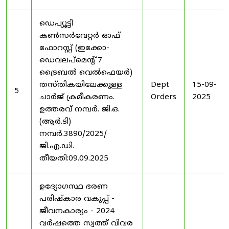
ഡെപ്യൂട്ടി
കൺസർവേറ്റർ ഓഫ്
ഫോറസ്റ്റ് (ഇക്കോ-
ഡെവലപ്മെന്റ് 7
ട്രൈബൽ വെൽഫെയർ)
തസ്തികയിലേക്കുള്ള
Dept
15-09-
5
ചാർജ് ക്രമീകരണം.
Orders
2025
ഉത്തരവ് നമ്പർ. ജി.ഒ.
(ആർ.ടി)
നമ്പർ.3890/2025/
ജി.എ.ഡി.
തീയതി:09.09.2025
ഉദ്യോഗസ്ഥ ഭരണ
പരിഷ്കാര വകുപ്പ് -
ജീവനകാര്യം - 2024
വർഷത്തെ സ്വത്ത് വിവര