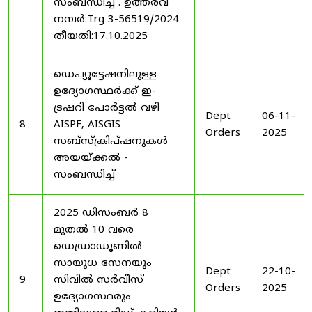
സംബന്ധിച്ച് . ഉത്തരവ്
നമ്പർ.Trg 3-56519/2024
തീയതി:17.10.2025
ഡെപ്യൂട്ടേഷനിലുള്ള
ഉദ്യോഗസ്ഥർക്ക് ഇ-
ട്രഷറി പോർട്ടൽ വഴി
Dept
06-11-
8
AISPF, AISGIS
Orders
2025
സബ്‌സ്‌ക്രിപ്‌ഷനുകൾ
അയയ്ക്കൽ -
സംബന്ധിച്ച്
2025 ഡിസംബർ 8
മുതൽ 10 വരെ
ഡെഡ്രാഡൂണിൽ
സായുധ സേനയും
Dept
22-10-
9
സിവിൽ സർവീസ്
Orders
2025
ഉദ്യോഗസ്ഥരും