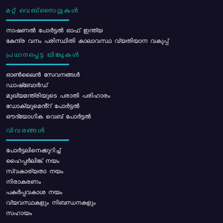
മറ്റ് വെബ്സൈറ്റുകൾ
നാഷണൽ പോർട്ടൽ ഓഫ് ഇന്ത്യ
കേന്ദ്ര വനം പരിസ്ഥിതി കാലാവസ്ഥ വ്യതിയാന വകുപ്പ്
പ്രധാനപ്പെട്ട ലിങ്കുകൾ
ഓൺലൈൻ സേവനങ്ങൾ
ഡാഷ്ബോർഡ്
മുഖ്യമന്ത്രിയുടെ പരാതി പരിഹാരം
ഡോക്യുമെൻ്റ് പോർട്ടൽ
ഔദ്യോഗിക വെബ് പോർട്ടൽ
വിവരങ്ങൾ
പോര്‍ട്ടലിനെക്കുറിച്ച്
ഹൈപ്പർലിങ്ക് നയം
സ്വകാര്യതാ നയം
നിരാകരണം
പകർപ്പവകാശ നയം
വ്യവസ്ഥകളും നിബന്ധനകളും
സഹായം