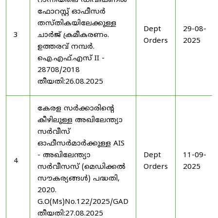
റാന്നിയിലെ ഡിവിഷണൽ
ഫോറസ്റ്റ് ഓഫീസർ
തസ്തികയിലേക്കുള്ള
Dept
29-08-
3
ചാർജ് ക്രമീകരണം.
Orders
2025
ഉത്തരവ് നമ്പർ.
ഐ.എഫ്.എസ് II -
28708/2018
തീയതി:26.08.2025
കേരള സർക്കാരിന്റെ
കീഴിലുള്ള അഖിലേന്ത്യാ
സർവീസ്
ഓഫീസർമാർക്കുള്ള AIS
- അഖിലേന്ത്യാ
Dept
11-09-
4
സർവീസസ് (മെഡിക്കൽ
Orders
2025
സൗകര്യങ്ങൾ) പദ്ധതി,
2020.
G.O(Ms)No.122/2025/GAD
തീയതി:27.08.2025