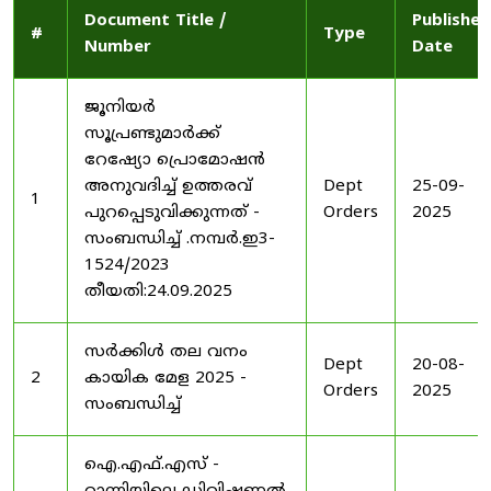
Document Title /
Published
#
Type
Number
Date
ജൂനിയർ
സൂപ്രണ്ടുമാർക്ക്
റേഷ്യോ പ്രൊമോഷൻ
അനുവദിച്ച് ഉത്തരവ്
Dept
25-09-
1
പുറപ്പെടുവിക്കുന്നത് -
Orders
2025
സംബന്ധിച്ച് .നമ്പർ.ഇ3-
1524/2023
തീയതി:24.09.2025
സർക്കിൾ തല വനം
Dept
20-08-
2
കായിക മേള 2025 -
Orders
2025
സംബന്ധിച്ച്
ഐ.എഫ്.എസ് -