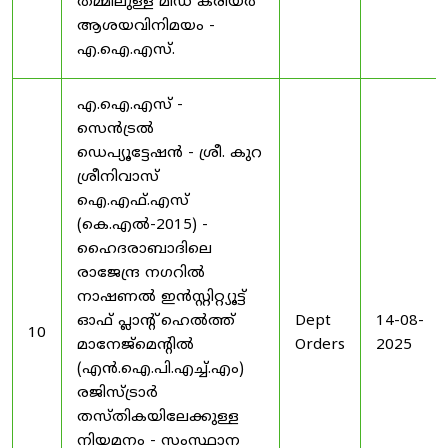
തമ്മിലുള്ള മിഡ് കരിയർ
ആശയവിനിമയം -
എ.ഐ.എസ്.
എ.ഐ.എസ് -
സെൻട്രൽ
ഡെപ്യൂട്ടേഷൻ - ശ്രീ. കുറ
ശ്രീനിവാസ്
ഐ.എഫ്.എസ്
(കെ.എൽ-2015) -
ഹൈദരാബാദിലെ
രാജേന്ദ്ര നഗറിൽ
നാഷണൽ ഇൻസ്റ്റിറ്റ്യൂട്ട്
ഓഫ് പ്ലാന്റ് ഹെൽത്ത്
Dept
14-08-
10
മാനേജ്‌മെന്റിൽ
Orders
2025
(എൻ.ഐ.പി.എച്ച്.എം)
രജിസ്ട്രാർ
തസ്തികയിലേക്കുള്ള
നിയമനം - സംസ്ഥാന