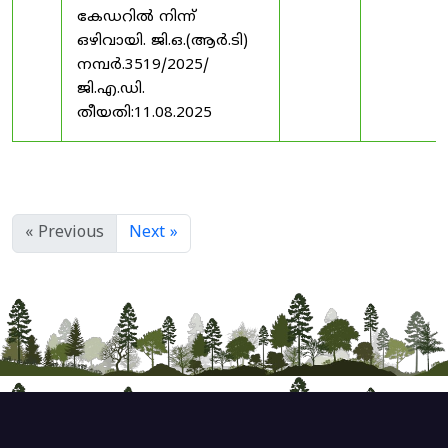
കേഡറിൽ നിന്ന്
ഒഴിവായി. ജി.ഒ.(ആർ.ടി)
നമ്പർ.3519/2025/
ജി.എ.ഡി.
തീയതി:11.08.2025
« Previous
Next »