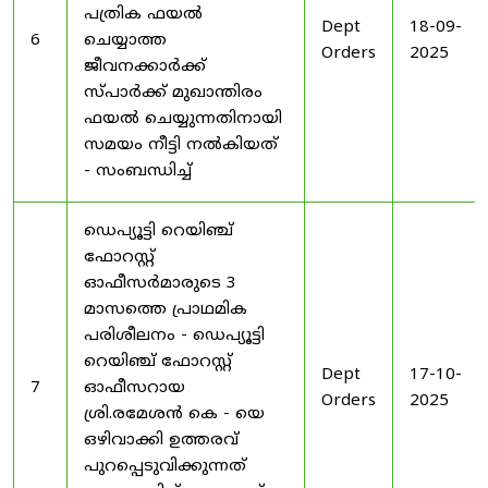
പത്രിക ഫയൽ
Dept
18-09-
6
ചെയ്യാത്ത
Orders
2025
ജീവനക്കാർക്ക്
സ്പാർക്ക് മുഖാന്തിരം
ഫയൽ ചെയ്യുന്നതിനായി
സമയം നീട്ടി നൽകിയത്
- സംബന്ധിച്ച്
ഡെപ്യൂട്ടി റെയിഞ്ച്
ഫോറസ്റ്റ്
ഓഫീസർമാരുടെ 3
മാസത്തെ പ്രാഥമിക
പരിശീലനം - ഡെപ്യൂട്ടി
റെയിഞ്ച് ഫോറസ്റ്റ്
Dept
17-10-
7
ഓഫീസറായ
Orders
2025
ശ്രി.രമേശൻ കെ - യെ
ഒഴിവാക്കി ഉത്തരവ്
പുറപ്പെടുവിക്കുന്നത്