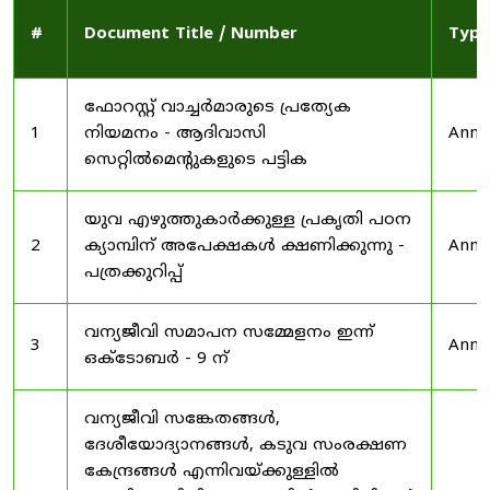
#
Document Title / Number
Type
ഫോറസ്റ്റ് വാച്ചർമാരുടെ പ്രത്യേക
1
നിയമനം - ആദിവാസി
Anno
സെറ്റിൽമെന്റുകളുടെ പട്ടിക
യുവ എഴുത്തുകാർക്കുള്ള പ്രകൃതി പഠന
2
ക്യാമ്പിന് അപേക്ഷകൾ ക്ഷണിക്കുന്നു -
Anno
പത്രക്കുറിപ്പ്
വന്യജീവി സമാപന സമ്മേളനം ഇന്ന്
3
Anno
ഒക്ടോബർ - 9 ന്
വന്യജീവി സങ്കേതങ്ങൾ,
ദേശീയോദ്യാനങ്ങൾ, കടുവ സംരക്ഷണ
കേന്ദ്രങ്ങൾ എന്നിവയ്ക്കുള്ളിൽ