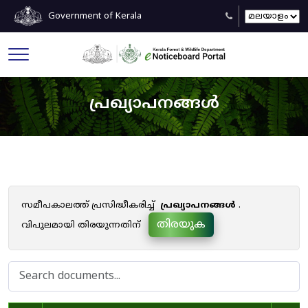
Government of Kerala
പ്രഖ്യാപനങ്ങൾ
സമീപകാലത്ത് പ്രസിദ്ധീകരിച്ച്
പ്രഖ്യാപനങ്ങൾ
.
തിരയുക
വിപുലമായി തിരയുന്നതിന്