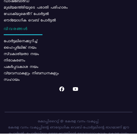
ഡാഷ്ബോർഡ്
മുഖ്യമന്ത്രിയുടെ പരാതി പരിഹാരം
ഡോക്യുമെൻ്റ് പോർട്ടൽ
ഔദ്യോഗിക വെബ് പോർട്ടൽ
വിവരങ്ങൾ
പോര്‍ട്ടലിനെക്കുറിച്ച്
ഹൈപ്പർലിങ്ക് നയം
സ്വകാര്യതാ നയം
നിരാകരണം
പകർപ്പവകാശ നയം
വ്യവസ്ഥകളും നിബന്ധനകളും
സഹായം
കോപ്പിറൈറ്റ് @ കേരള വനം വകുപ്പ്.
കേരള വനം വകുപ്പിന്റെ ഔദ്യോഗിക വെബ്-പോർട്ടലിന്റെ ഭാഗമാണ് ഈ
പോർട്ടൽ. പോർട്ടലിലെ ഉള്ളടക്കത്തിന്റെ ഉടമസ്ഥാവകാശം കേരള വനം