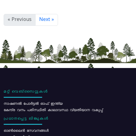
« Previous
Next »
മറ്റ് വെബ്സൈറ്റുകൾ
നാഷണൽ പോർട്ടൽ ഓഫ് ഇന്ത്യ
കേന്ദ്ര വനം പരിസ്ഥിതി കാലാവസ്ഥ വ്യതിയാന വകുപ്പ്
പ്രധാനപ്പെട്ട ലിങ്കുകൾ
ഓൺലൈൻ സേവനങ്ങൾ