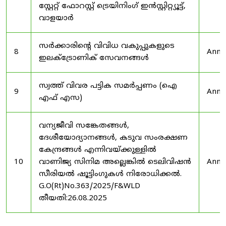
സ്റ്റേറ്റ് ഫോറസ്റ്റ് ട്രെയിനിംഗ് ഇൻസ്റ്റിറ്റ്യൂട്ട്,
വാളയാർ
സർക്കാരിന്റെ വിവിധ വകുപ്പുകളുടെ
8
Anno
ഇലക്ട്രോണിക് സേവനങ്ങൾ
സ്വത്ത് വിവര പട്ടിക സമർപ്പണം (ഐ
9
Anno
എഫ് എസ)
വന്യജീവി സങ്കേതങ്ങൾ,
ദേശീയോദ്യാനങ്ങൾ, കടുവ സംരക്ഷണ
കേന്ദ്രങ്ങൾ എന്നിവയ്ക്കുള്ളിൽ
10
വാണിജ്യ സിനിമ അല്ലെങ്കിൽ ടെലിവിഷൻ
Anno
സീരിയൽ ഷൂട്ടിംഗുകൾ നിരോധിക്കൽ.
G.O(Rt)No.363/2025/F&WLD
തീയതി:26.08.2025