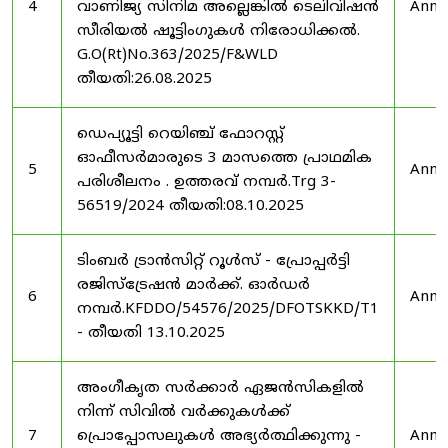
4
വാണിജ്യ സിനിമ അല്ലെങ്കിൽ ടെലിവിഷൻ
Anno
സീരിയൽ ഷൂട്ടിംഗുകൾ നിരോധിക്കൽ.
G.O(Rt)No.363/2025/F&WLD
തീയതി:26.08.2025
ഡെപ്യൂട്ടി റെയിഞ്ച് ഫോറസ്റ്റ്
ഓഫീസർമാരുടെ 3 മാസത്തെ പ്രാഥമിക
5
Anno
പരിശീലനം . ഉത്തരവ് നമ്പർ.Trg 3-
56519/2024 തീയതി:08.10.2025
ടിംബർ ട്രാൻസിറ്റ് റൂൾസ് - പ്രോപ്പർട്ടി
രജിസ്ട്രേഷൻ മാർക്ക്. ഓർഡർ
6
Anno
നമ്പർ.KFDDO/54576/2025/DFOTSKKD/T1
- തീയതി 13.10.2025
അംഗീകൃത സർക്കാർ ഏജൻസികളിൽ
നിന്ന് സിവിൽ വർക്കുകൾക്ക്
7
പ്രൊപ്പോസലുകൾ അഭ്യർത്ഥിക്കുന്നു -
Anno