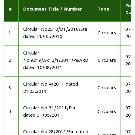
Publ
#
Document Title / Number
Type
Dat
Circular No2510/D1/2010/Sta
07-1
1
Circulars
dated 26/05/2010
202
Circular
07-1
2
No.9219/AR12/1/2011/P&ARD
Circulars
202
dated 10/08/2011
Circular No 4/2011 dated
07-1
3
Circulars
21.03.2011
202
Circular No 31/2011/Fin
07-1
4
Circulars
dated 31/05/2011
202
Circular No.28/2011/Fin dated
07-1