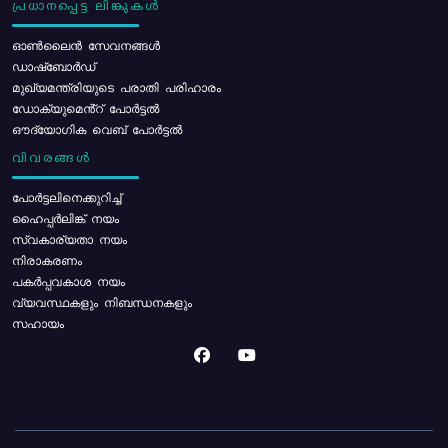
പ്രധാനപ്പെട്ട ലിങ്കുകൾ
ഓൺലൈൻ സേവനങ്ങൾ
ഡാഷ്ബോർഡ്
മുഖ്യമന്ത്രിയുടെ പരാതി പരിഹാരം
ഡോക്യുമെൻ്റ് പോർട്ടൽ
ഔദ്യോഗിക വെബ് പോർട്ടൽ
വിവരങ്ങൾ
പോര്‍ട്ടലിനെക്കുറിച്ച്
ഹൈപ്പർലിങ്ക് നയം
സ്വകാര്യതാ നയം
നിരാകരണം
പകർപ്പവകാശ നയം
വ്യവസ്ഥകളും നിബന്ധനകളും
സഹായം