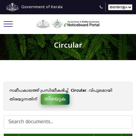
Government of Kerala
Circular
സമീപകാലത്ത് പ്രസിദ്ധീകരിച്ച്
Circular
. വിപുലമായി
തിരയുക
തിരയുന്നതിന്