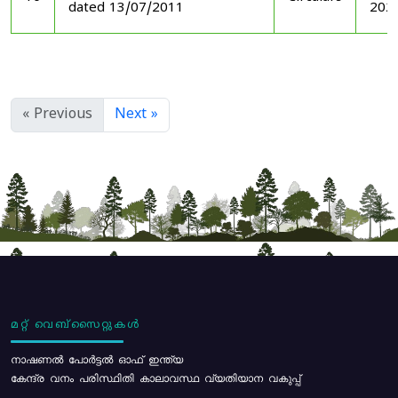
dated 13/07/2011
202
« Previous
Next »
മറ്റ് വെബ്സൈറ്റുകൾ
നാഷണൽ പോർട്ടൽ ഓഫ് ഇന്ത്യ
കേന്ദ്ര വനം പരിസ്ഥിതി കാലാവസ്ഥ വ്യതിയാന വകുപ്പ്