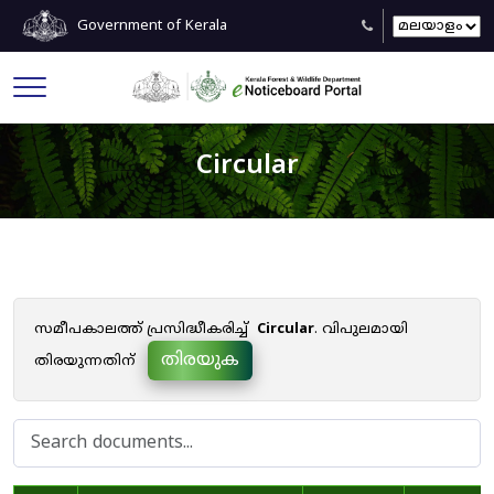
Government of Kerala
Circular
സമീപകാലത്ത് പ്രസിദ്ധീകരിച്ച്
Circular
. വിപുലമായി
തിരയുക
തിരയുന്നതിന്