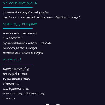
മറ്റ് വെബ്സൈറ്റുകൾ
നാഷണൽ പോർട്ടൽ ഓഫ് ഇന്ത്യ
കേന്ദ്ര വനം പരിസ്ഥിതി കാലാവസ്ഥ വ്യതിയാന വകുപ്പ്
പ്രധാനപ്പെട്ട ലിങ്കുകൾ
ഓൺലൈൻ സേവനങ്ങൾ
ഡാഷ്ബോർഡ്
മുഖ്യമന്ത്രിയുടെ പരാതി പരിഹാരം
ഡോക്യുമെൻ്റ് പോർട്ടൽ
ഔദ്യോഗിക വെബ് പോർട്ടൽ
വിവരങ്ങൾ
പോര്‍ട്ടലിനെക്കുറിച്ച്
ഹൈപ്പർലിങ്ക് നയം
സ്വകാര്യതാ നയം
നിരാകരണം
പകർപ്പവകാശ നയം
വ്യവസ്ഥകളും നിബന്ധനകളും
സഹായം