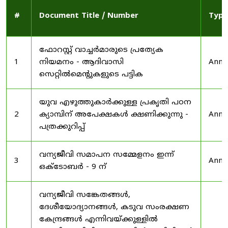
#
Document Title / Number
Type
ഫോറസ്റ്റ് വാച്ചർമാരുടെ പ്രത്യേക
1
നിയമനം - ആദിവാസി
Anno
സെറ്റിൽമെന്റുകളുടെ പട്ടിക
യുവ എഴുത്തുകാർക്കുള്ള പ്രകൃതി പഠന
2
ക്യാമ്പിന് അപേക്ഷകൾ ക്ഷണിക്കുന്നു -
Anno
പത്രക്കുറിപ്പ്
വന്യജീവി സമാപന സമ്മേളനം ഇന്ന്
3
Anno
ഒക്ടോബർ - 9 ന്
വന്യജീവി സങ്കേതങ്ങൾ,
ദേശീയോദ്യാനങ്ങൾ, കടുവ സംരക്ഷണ
കേന്ദ്രങ്ങൾ എന്നിവയ്ക്കുള്ളിൽ