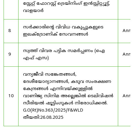
സ്റ്റേറ്റ് ഫോറസ്റ്റ് ട്രെയിനിംഗ് ഇൻസ്റ്റിറ്റ്യൂട്ട്,
വാളയാർ
സർക്കാരിന്റെ വിവിധ വകുപ്പുകളുടെ
8
Anno
ഇലക്ട്രോണിക് സേവനങ്ങൾ
സ്വത്ത് വിവര പട്ടിക സമർപ്പണം (ഐ
9
Anno
എഫ് എസ)
വന്യജീവി സങ്കേതങ്ങൾ,
ദേശീയോദ്യാനങ്ങൾ, കടുവ സംരക്ഷണ
കേന്ദ്രങ്ങൾ എന്നിവയ്ക്കുള്ളിൽ
10
വാണിജ്യ സിനിമ അല്ലെങ്കിൽ ടെലിവിഷൻ
Anno
സീരിയൽ ഷൂട്ടിംഗുകൾ നിരോധിക്കൽ.
G.O(Rt)No.363/2025/F&WLD
തീയതി:26.08.2025