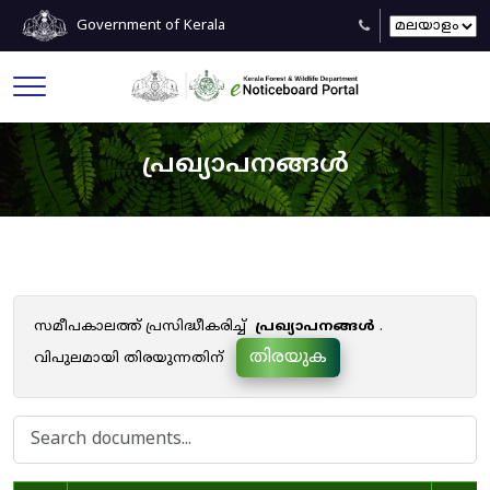
Government of Kerala
പ്രഖ്യാപനങ്ങൾ
സമീപകാലത്ത് പ്രസിദ്ധീകരിച്ച്
പ്രഖ്യാപനങ്ങൾ
.
തിരയുക
വിപുലമായി തിരയുന്നതിന്