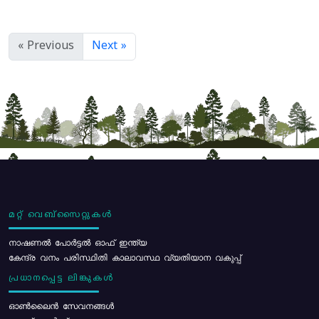
« Previous
Next »
മറ്റ് വെബ്സൈറ്റുകൾ
നാഷണൽ പോർട്ടൽ ഓഫ് ഇന്ത്യ
കേന്ദ്ര വനം പരിസ്ഥിതി കാലാവസ്ഥ വ്യതിയാന വകുപ്പ്
പ്രധാനപ്പെട്ട ലിങ്കുകൾ
ഓൺലൈൻ സേവനങ്ങൾ