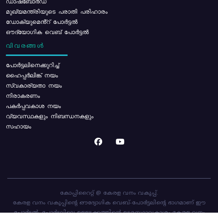
ഡാഷ്ബോർഡ്
മുഖ്യമന്ത്രിയുടെ പരാതി പരിഹാരം
ഡോക്യുമെൻ്റ് പോർട്ടൽ
ഔദ്യോഗിക വെബ് പോർട്ടൽ
വിവരങ്ങൾ
പോര്‍ട്ടലിനെക്കുറിച്ച്
ഹൈപ്പർലിങ്ക് നയം
സ്വകാര്യതാ നയം
നിരാകരണം
പകർപ്പവകാശ നയം
വ്യവസ്ഥകളും നിബന്ധനകളും
സഹായം
കോപ്പിറൈറ്റ് @ കേരള വനം വകുപ്പ്.
കേരള വനം വകുപ്പിന്റെ ഔദ്യോഗിക വെബ്-പോർട്ടലിന്റെ ഭാഗമാണ് ഈ
പോർട്ടൽ. പോർട്ടലിലെ ഉള്ളടക്കത്തിന്റെ ഉടമസ്ഥാവകാശം കേരള വനം