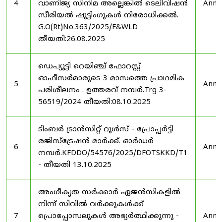
4
വാണിജ്യ സിനിമ അല്ലെങ്കിൽ ടെലിവിഷൻ
Anno
സീരിയൽ ഷൂട്ടിംഗുകൾ നിരോധിക്കൽ.
G.O(Rt)No.363/2025/F&WLD
തീയതി:26.08.2025
ഡെപ്യൂട്ടി റെയിഞ്ച് ഫോറസ്റ്റ്
ഓഫീസർമാരുടെ 3 മാസത്തെ പ്രാഥമിക
5
Anno
പരിശീലനം . ഉത്തരവ് നമ്പർ.Trg 3-
56519/2024 തീയതി:08.10.2025
ടിംബർ ട്രാൻസിറ്റ് റൂൾസ് - പ്രോപ്പർട്ടി
രജിസ്ട്രേഷൻ മാർക്ക്. ഓർഡർ
6
Anno
നമ്പർ.KFDDO/54576/2025/DFOTSKKD/T1
- തീയതി 13.10.2025
അംഗീകൃത സർക്കാർ ഏജൻസികളിൽ
നിന്ന് സിവിൽ വർക്കുകൾക്ക്
7
പ്രൊപ്പോസലുകൾ അഭ്യർത്ഥിക്കുന്നു -
Anno