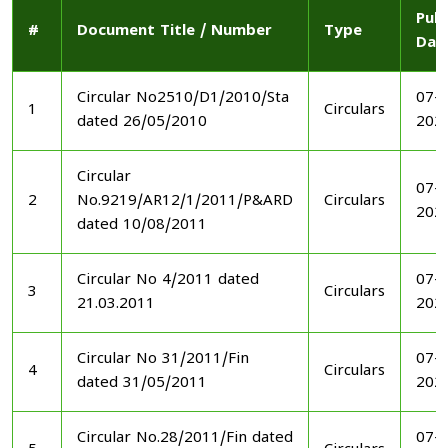
Publ
#
Document Title / Number
Type
Dat
Circular No2510/D1/2010/Sta
07-1
1
Circulars
dated 26/05/2010
202
Circular
07-1
2
No.9219/AR12/1/2011/P&ARD
Circulars
202
dated 10/08/2011
Circular No 4/2011 dated
07-1
3
Circulars
21.03.2011
202
Circular No 31/2011/Fin
07-1
4
Circulars
dated 31/05/2011
202
Circular No.28/2011/Fin dated
07-1