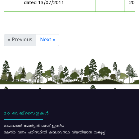
dated 13/07/2011
202
« Previous
Next »
മറ്റ് വെബ്സൈറ്റുകൾ
നാഷണൽ പോർട്ടൽ ഓഫ് ഇന്ത്യ
കേന്ദ്ര വനം പരിസ്ഥിതി കാലാവസ്ഥ വ്യതിയാന വകുപ്പ്