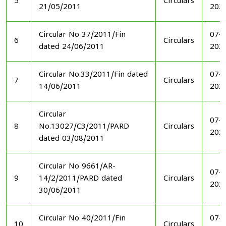
5
Circulars
21/05/2011
202
Circular No 37/2011/Fin
07-1
6
Circulars
dated 24/06/2011
202
Circular No.33/2011/Fin dated
07-1
7
Circulars
14/06/2011
202
Circular
07-1
8
No.13027/C3/2011/PARD
Circulars
202
dated 03/08/2011
Circular No 9661/AR-
07-1
9
14/2/2011/PARD dated
Circulars
202
30/06/2011
Circular No 40/2011/Fin
07-1
10
Circulars