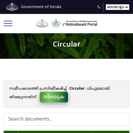
Government of Kerala
Circular
സമീപകാലത്ത് പ്രസിദ്ധീകരിച്ച്
Circular
. വിപുലമായി
തിരയുക
തിരയുന്നതിന്