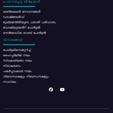
പ്രധാനപ്പെട്ട ലിങ്കുകൾ
ഓൺലൈൻ സേവനങ്ങൾ
ഡാഷ്ബോർഡ്
മുഖ്യമന്ത്രിയുടെ പരാതി പരിഹാരം
ഡോക്യുമെൻ്റ് പോർട്ടൽ
ഔദ്യോഗിക വെബ് പോർട്ടൽ
വിവരങ്ങൾ
പോര്‍ട്ടലിനെക്കുറിച്ച്
ഹൈപ്പർലിങ്ക് നയം
സ്വകാര്യതാ നയം
നിരാകരണം
പകർപ്പവകാശ നയം
വ്യവസ്ഥകളും നിബന്ധനകളും
സഹായം