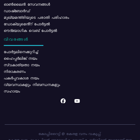
ഓൺലൈൻ സേവനങ്ങൾ
ഡാഷ്ബോർഡ്
മുഖ്യമന്ത്രിയുടെ പരാതി പരിഹാരം
ഡോക്യുമെൻ്റ് പോർട്ടൽ
ഔദ്യോഗിക വെബ് പോർട്ടൽ
വിവരങ്ങൾ
പോര്‍ട്ടലിനെക്കുറിച്ച്
ഹൈപ്പർലിങ്ക് നയം
സ്വകാര്യതാ നയം
നിരാകരണം
പകർപ്പവകാശ നയം
വ്യവസ്ഥകളും നിബന്ധനകളും
സഹായം
കോപ്പിറൈറ്റ് @ കേരള വനം വകുപ്പ്.