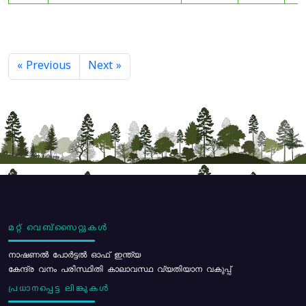
« Previous
Next »
മറ്റ് വെബ്സൈറ്റുകൾ
നാഷണൽ പോർട്ടൽ ഓഫ് ഇന്ത്യ
കേന്ദ്ര വനം പരിസ്ഥിതി കാലാവസ്ഥ വ്യതിയാന വകുപ്പ്
പ്രധാനപ്പെട്ട ലിങ്കുകൾ