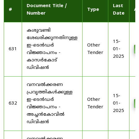
Document Title /
Last
#
Type
A
Number
Date
കശുവണ്ടി
ശേഖരിക്കുന്നതിനുള്ള
15-
ഇ-ടെൻഡർ
Other
631
01-
വിജ്ഞാപനം -
Tender
2025
കാസർകോട്
ഡിവിഷൻ
വനവൽക്കരണ
പ്രവൃത്തികൾക്കുള്ള
15-
ഇ-ടെൻഡർ
Other
632
01-
വിജ്ഞാപനം -
Tender
2025
അച്ചൻകോവിൽ
ഡിവിഷൻ