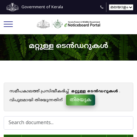
Government of Kerala
മറ്റുള്ള ടെൻഡറുകൾ
സമീപകാലത്ത് പ്രസിദ്ധീകരിച്ച്
മറ്റുള്ള ടെൻഡറുകൾ
.
തിരയുക
വിപുലമായി തിരയുന്നതിന്