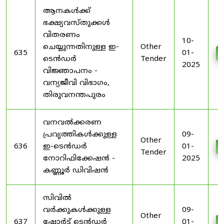
ആനകൾക്ക്
ഭക്ഷ്യവസ്തുക്കൾ
വിതരണം
10-
ചെയ്യുന്നതിനുള്ള ഇ-
Other
635
01-
ടെൻഡർ
Tender
2025
വിജ്ഞാപനം -
വന്യജീവി വിഭാഗം,
തിരുവനന്തപുരം
വനവൽക്കരണ
പ്രവൃത്തികൾക്കുള്ള
09-
Other
636
ഇ-ടെൻഡർ
01-
Tender
നോറിഫിക്കേഷൻ -
2025
കണ്ണൂർ ഡിവിഷൻ
സിവിൽ
വർക്കുകൾക്കുള്ള
09-
Other
637
ഷോർട്ട് ടെൻഡർ
01-