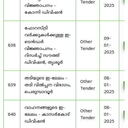
Tender
വിജ്ഞാപനം -
2025
കോന്നി ഡിവിഷൻ
ഫോറസ്ട്രി
വർക്കുകൾക്കുള്ള ഇ-
09-
ടെൻഡർ
Other
638
01-
വിജ്ഞാപനം -
Tender
2025
റിസർച്ച് സൗത്ത്
ഡിവിഷൻ, തൃശൂർ
തടിയുടെ ഇ-ലേലം -
08-
Other
639
തടി വിൽപ്പന വിഭാഗം,
01-
Tender
പെരുമ്പാവൂർ
2025
വാഹനങ്ങളുടെ ഇ-
08-
Other
640
ലേലം - കാസർകോട്
01-
Tender
ഡിവിഷൻ
2025