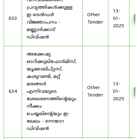
വനവൽക്കരണ
പ്രവൃത്തികൾക്കുള്ള
13-
ഇ-ടെൻഡർ
Other
633
01-
വിജ്ഞാപനം -
Tender
2025
മണ്ണാർക്കാട്
ഡിവിഷൻ
അക്കേഷ്യ
ഓറിക്കുലിഫോർമിസ്,
യൂക്കാലിപ്റ്റസ്,
കശുവണ്ടി, മറ്റ്
മരങ്ങൾ
13-
Other
634
എന്നിവയുടെ
01-
Tender
ശേഖരണത്തിൻ്റെയും
2025
നീക്കം
ചെയ്യലിൻ്റെയും ഇ-
ലേലം - നെന്മാറ
ഡിവിഷൻ