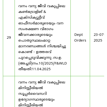
വനം വന്യ ജീവി വകുപ്പിലെ
കൺട്രോളിങ് &
എക്സിക്യൂട്ടീവ്
ഓഫീസർമാരുടെയും വന
സംരക്ഷണ വിഭാഗം
ജീവനക്കാരുടെയും
Dept
23-07-
29
പൊതുസ്ഥലംമാറ്റ
Orders
2025
മാനദണ്ഡങ്ങൾ നിശ്ചയിച്ചു
കൊണ്ട് - ഉത്തരവ്
പുറപ്പെടുവിക്കുന്നു .സ.ഉ.
(അച്ചടി)നം.10/2025/F&WLD
തീയതി:11.04.2025
വനം വന്യ ജീവി വകുപ്പിലെ
മിനിസ്റ്റീരിയൽ
സൂപ്പർവൈസറി
ഉദ്യോഗസ്ഥരുടെയും
മിനിസ്റ്റീരിയൽ