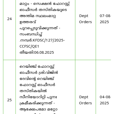
മാറ്റം - സെക്ഷൻ ഫോറസ്റ്റ്
ഓഫീസർ തസ്തികയുടെ
അന്തിമ സ്ഥലംമാറ്റ
Dept
07-08-
24
ഉത്തരവ്
Orders
2025
പുറപ്പെടുവിക്കുന്നത് -
സംബന്ധിച്ച്
.നമ്പർ.KFDSC/127/2025-
CCFSC/QE1
തീയതി:06.08.2025
റെയിഞ്ച് ഫോറസ്റ്റ്
ഓഫീസർ ശ്രി.വിജിൻ
ദേവിന്റെ റെയിഞ്ച്
ഫോറസ്റ്റ് ഓഫീസർ
തസ്തികയിൽ
സീനിയോറിറ്റി പുനഃ
Dept
04-08-
25
ക്രമീകരിക്കുന്നത് -
Orders
2025
ആക്ഷേപമോ മറ്റോ