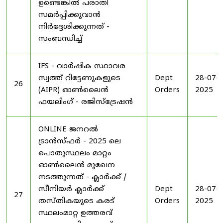
ഉണ്ടെങ്കിൽ പരാതി
സമർപ്പിക്കുവാൻ
നിർദ്ദേശിക്കുന്നത് -
സംബന്ധിച്ച്
IFS - വാർഷിക സ്ഥാവര
സ്വത്ത് റിട്ടേണുകളുടെ
Dept
28-07-
26
(AIPR) ഓൺലൈൻ
Orders
2025
ഫയലിംഗ് - രജിസ്ട്രേഷൻ
ONLINE ജനറൽ
ട്രാൻസ്ഫർ - 2025 ലെ
പൊതുസ്ഥലം മാറ്റം
ഓൺലൈൻ മുഖേന
നടത്തുന്നത് - ക്ലാർക്ക് /
സീനിയർ ക്ലാർക്ക്
Dept
28-07-
27
തസ്തികയുടെ കരട്
Orders
2025
സ്ഥലംമാറ്റ ഉത്തരവ്