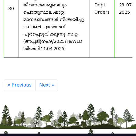
ജീവനക്കാരുടെയും
Dept
23-07-
30
പൊതുസ്ഥലംമാറ്റ
Orders
2025
മാനദണ്ഡങ്ങൾ നിശ്ചയിച്ചു
കൊണ്ട് - ഉത്തരവ്
പുറപ്പെടുവിക്കുന്നു .സ.ഉ.
(അച്ചടി)നം.9/2025/F&WLD
തീയതി:11.04.2025
« Previous
Next »