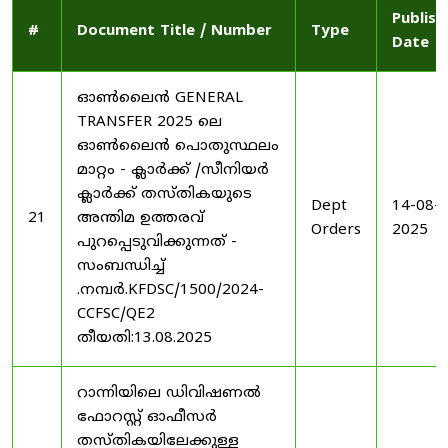
Publish
#
Document Title / Number
Type
Date
ഓൺലൈൻ GENERAL
TRANSFER 2025 ലെ
ഓൺലൈൻ പൊതുസ്ഥലം
മാറ്റം - ക്ലാർക്ക് /സീനിയർ
ക്ലാർക്ക് തസ്തികയുടെ
Dept
14-08-
21
അന്തിമ ഉത്തരവ്
Orders
2025
പുറപ്പെടുവിക്കുന്നത് -
സംബന്ധിച്ച്
.നമ്പർ.KFDSC/1500/2024-
CCFSC/QE2
തീയതി:13.08.2025
റാന്നിയിലെ ഡിവിഷണൽ
ഫോറസ്റ്റ് ഓഫീസർ
തസ്തികയിലേക്കുള്ള