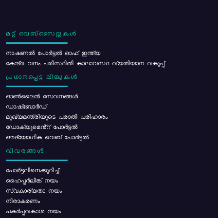
മറ്റ് വെബ്സൈറ്റുകൾ
നാഷണൽ പോർട്ടൽ ഓഫ് ഇന്ത്യ
കേന്ദ്ര വനം പരിസ്ഥിതി കാലാവസ്ഥ വ്യതിയാന വകുപ്പ്
പ്രധാനപ്പെട്ട ലിങ്കുകൾ
ഓൺലൈൻ സേവനങ്ങൾ
ഡാഷ്ബോർഡ്
മുഖ്യമന്ത്രിയുടെ പരാതി പരിഹാരം
ഡോക്യുമെൻ്റ് പോർട്ടൽ
ഔദ്യോഗിക വെബ് പോർട്ടൽ
വിവരങ്ങൾ
പോര്‍ട്ടലിനെക്കുറിച്ച്
ഹൈപ്പർലിങ്ക് നയം
സ്വകാര്യതാ നയം
നിരാകരണം
പകർപ്പവകാശ നയം