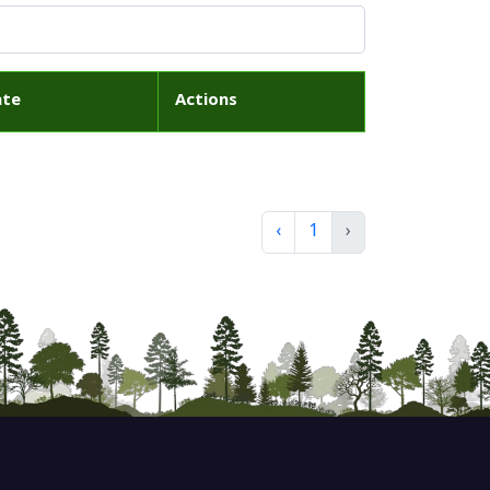
ate
Actions
‹
1
›