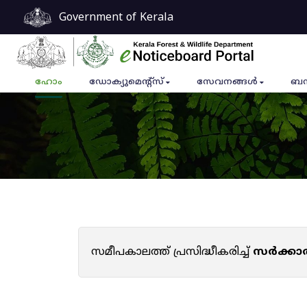
Government of Kerala
ഹോം
ഡോക്യുമെൻ്റ്സ്
സേവനങ്ങൾ
ബന
സമീപകാലത്ത് പ്രസിദ്ധീകരിച്ച്
സർക്കാ