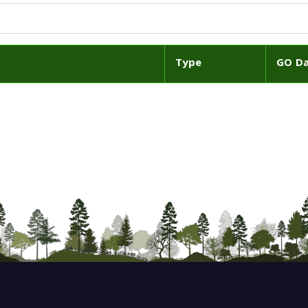
Type
GO D