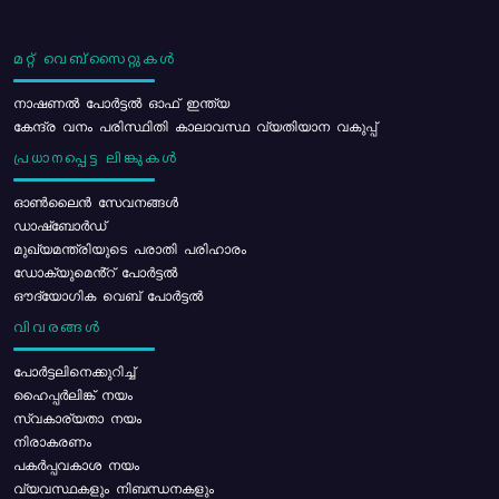
മറ്റ് വെബ്സൈറ്റുകൾ
നാഷണൽ പോർട്ടൽ ഓഫ് ഇന്ത്യ
കേന്ദ്ര വനം പരിസ്ഥിതി കാലാവസ്ഥ വ്യതിയാന വകുപ്പ്
പ്രധാനപ്പെട്ട ലിങ്കുകൾ
ഓൺലൈൻ സേവനങ്ങൾ
ഡാഷ്ബോർഡ്
മുഖ്യമന്ത്രിയുടെ പരാതി പരിഹാരം
ഡോക്യുമെൻ്റ് പോർട്ടൽ
ഔദ്യോഗിക വെബ് പോർട്ടൽ
വിവരങ്ങൾ
പോര്‍ട്ടലിനെക്കുറിച്ച്
ഹൈപ്പർലിങ്ക് നയം
സ്വകാര്യതാ നയം
നിരാകരണം
പകർപ്പവകാശ നയം
വ്യവസ്ഥകളും നിബന്ധനകളും