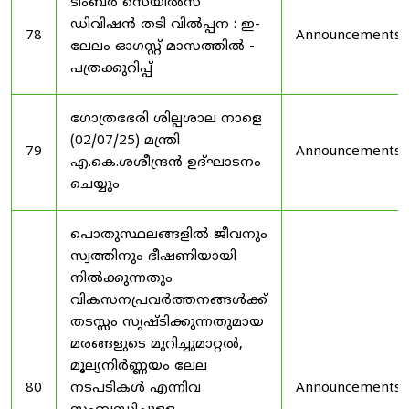
ടിംബർ സെയിൽസ്
ഡിവിഷൻ തടി വിൽപ്പന : ഇ-
78
Announcements
ലേലം ഓഗസ്റ്റ് മാസത്തിൽ -
പത്രക്കുറിപ്പ്
ഗോത്രഭേരി ശില്പശാല നാളെ
(02/07/25) മന്ത്രി
79
Announcements
എ.കെ.ശശീന്ദ്രൻ ഉദ്‌ഘാടനം
ചെയ്യും
പൊതുസ്ഥലങ്ങളിൽ ജീവനും
സ്വത്തിനും ഭീഷണിയായി
നിൽക്കുന്നതും
വികസനപ്രവർത്തനങ്ങൾക്ക്
തടസ്സം സൃഷ്ടിക്കുന്നതുമായ
മരങ്ങളുടെ മുറിച്ചുമാറ്റൽ,
മൂല്യനിർണ്ണയം ലേല
80
നടപടികൾ എന്നിവ
Announcements