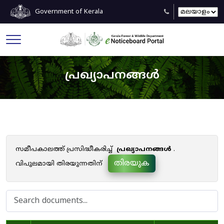
Government of Kerala
പ്രഖ്യാപനങ്ങൾ
സമീപകാലത്ത് പ്രസിദ്ധീകരിച്ച്
പ്രഖ്യാപനങ്ങൾ
.
തിരയുക
വിപുലമായി തിരയുന്നതിന്