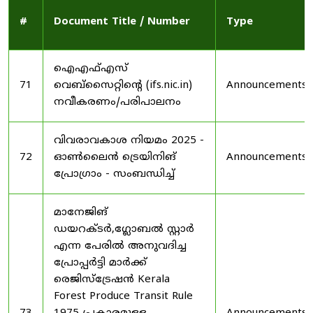
#
Document Title / Number
Type
ഐഎഫ്എസ്
71
വെബ്‌സൈറ്റിന്റെ (ifs.nic.in)
Announcements
നവീകരണം/പരിപാലനം
വിവരാവകാശ നിയമം 2025 -
72
ഓൺലൈൻ ട്രെയിനിങ്
Announcements
പ്രോഗ്രാം - സംബന്ധിച്ച്
മാനേജിങ്
ഡയറക്ടർ,ഗ്ലോബൽ സ്റ്റാർ
എന്ന പേരിൽ അനുവദിച്ച
പ്രോപ്പർട്ടി മാർക്ക്
രെജിസ്ട്രേഷൻ Kerala
Forest Produce Transit Rule