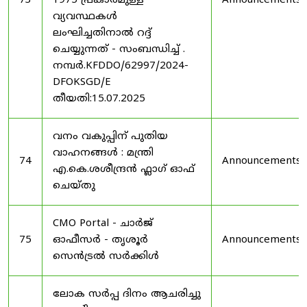
73
1975 പ്രകാരമുള്ള
Announcements
വ്യവസ്ഥകൾ
ലംഘിച്ചതിനാൽ റദ്ദ്
ചെയ്യുന്നത് - സംബന്ധിച്ച് .
നമ്പർ.KFDDO/62997/2024-
DFOKSGD/E
തീയതി:15.07.2025
വനം വകുപ്പിന് പുതിയ
വാഹനങ്ങൾ : മന്ത്രി
74
Announcements
എ.കെ.ശശീന്ദ്രൻ ഫ്ലാഗ് ഓഫ്
ചെയ്തു
CMO Portal - ചാർജ്
75
ഓഫീസർ - തൃശൂർ
Announcements
സെൻട്രൽ സർക്കിൾ
ലോക സർപ്പ ദിനം ആചരിച്ചു