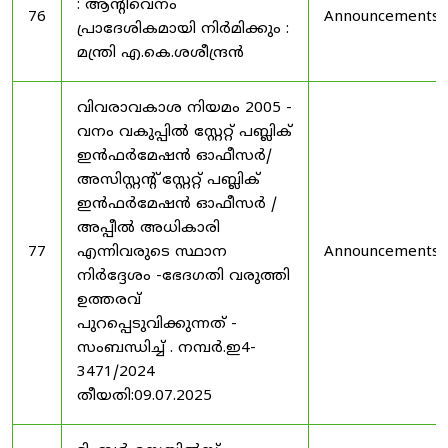
: ആന്റിവെനം
76
Announcements
പ്രാദേശികമായി നിർമിക്കും :
മന്ത്രി എ.കെ.ശശീന്ദ്രൻ
വിവരാവകാശ നിയമം 2005 -
വനം വകുപ്പിൽ സ്റ്റേറ്റ് പബ്ലിക്
ഇൻഫർമേഷൻ ഓഫീസർ/
അസിസ്റ്റന്റ് സ്റ്റേറ്റ് പബ്ലിക്
ഇൻഫർമേഷൻ ഓഫീസർ /
അപ്പീൽ അധികാരി
77
എന്നിവരുടെ സ്ഥാന
Announcements
നിർദ്ദേശം -ഭേദഗതി വരുത്തി
ഉത്തരവ്
പുറപ്പെടുവിക്കുന്നത് -
സംബന്ധിച്ച് . നമ്പർ.ഇ4-
3471/2024
തീയതി:09.07.2025