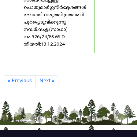
സംബന്ധിച്ചുള്ള
പൊതുമാർഗ്ഗനിർദ്ദേശങ്ങൾ
ഭേദഗതി വരുത്തി ഉത്തരവ്
പുറപ്പെടുവിക്കുന്നു
നമ്പർ.സ.ഉ.(സാധാ)
നം.526/24/F&WLD
തീയതി:13.12.2024
« Previous
Next »