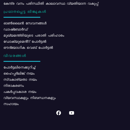
കേന്ദ്ര വനം പരിസ്ഥിതി കാലാവസ്ഥ വ്യതിയാന വകുപ്പ്
പ്രധാനപ്പെട്ട ലിങ്കുകൾ
ഓൺലൈൻ സേവനങ്ങൾ
ഡാഷ്ബോർഡ്
മുഖ്യമന്ത്രിയുടെ പരാതി പരിഹാരം
ഡോക്യുമെൻ്റ് പോർട്ടൽ
ഔദ്യോഗിക വെബ് പോർട്ടൽ
വിവരങ്ങൾ
പോര്‍ട്ടലിനെക്കുറിച്ച്
ഹൈപ്പർലിങ്ക് നയം
സ്വകാര്യതാ നയം
നിരാകരണം
പകർപ്പവകാശ നയം
വ്യവസ്ഥകളും നിബന്ധനകളും
സഹായം