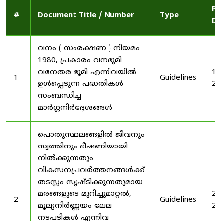
Pu
#
Document Title / Number
Type
Da
വനം ( സംരക്ഷണ ) നിയമം
1980, പ്രകാരം വനഭൂമി
വനേതര ഭൂമി എന്നിവയിൽ
19
1
Guidelines
ഉൾപ്പെടുന്ന പദ്ധതികൾ
20
സംബന്ധിച്ച
മാർഗ്ഗനിർദ്ദേശങ്ങൾ
പൊതുസ്ഥലങ്ങളിൽ ജീവനും
സ്വത്തിനും ഭീഷണിയായി
നിൽക്കുന്നതും
വികസനപ്രവർത്തനങ്ങൾക്ക്
തടസ്സം സൃഷ്ടിക്കുന്നതുമായ
മരങ്ങളുടെ മുറിച്ചുമാറ്റൽ,
20
2
Guidelines
മൂല്യനിർണ്ണയം ലേല
20
നടപടികൾ എന്നിവ