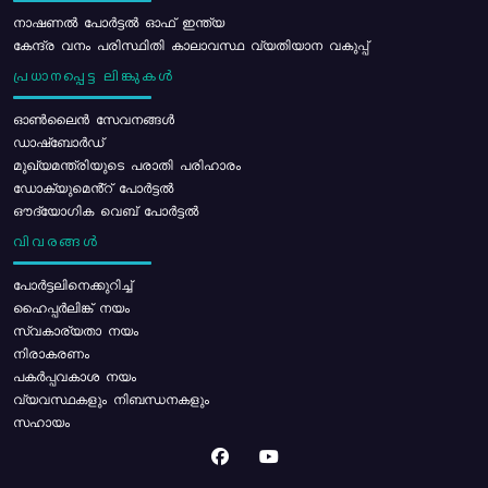
നാഷണൽ പോർട്ടൽ ഓഫ് ഇന്ത്യ
കേന്ദ്ര വനം പരിസ്ഥിതി കാലാവസ്ഥ വ്യതിയാന വകുപ്പ്
പ്രധാനപ്പെട്ട ലിങ്കുകൾ
ഓൺലൈൻ സേവനങ്ങൾ
ഡാഷ്ബോർഡ്
മുഖ്യമന്ത്രിയുടെ പരാതി പരിഹാരം
ഡോക്യുമെൻ്റ് പോർട്ടൽ
ഔദ്യോഗിക വെബ് പോർട്ടൽ
വിവരങ്ങൾ
പോര്‍ട്ടലിനെക്കുറിച്ച്
ഹൈപ്പർലിങ്ക് നയം
സ്വകാര്യതാ നയം
നിരാകരണം
പകർപ്പവകാശ നയം
വ്യവസ്ഥകളും നിബന്ധനകളും
സഹായം