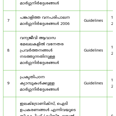
മാർഗ്ഗനിർദ്ദേശങ്ങൾ
പങ്കാളിത്ത വനപരിപാലന
19
7
Guidelines
മാർഗ്ഗനിർദ്ദേശങ്ങൾ 2006
20
വന്യജീവി ആവാസ
മേഖലകളിൽ വനേതര
19
8
പ്രവർത്തനങ്ങൾ
Guidelines
20
നടത്തുന്നതിനുള്ള
മാർഗ്ഗനിർദ്ദേശങ്ങൾ
പ്രകൃതിപഠന
19
9
ക്യാമ്പുകൾക്കുള്ള
Guidelines
20
മാർഗ്ഗനിർദ്ദേശങ്ങൾ
ഇലക്‌ട്രോണിക്‌സ്, ഐടി
ഉപകരണങ്ങൾ എന്നിവയുടെ