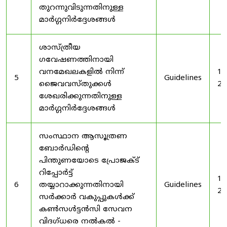
തുറന്നുവിടുന്നതിനുള്ള
മാർഗ്ഗനിർദ്ദേശങ്ങൾ
ശാസ്ത്രീയ
ഗവേഷണത്തിനായി
വനമേഖലകളിൽ നിന്ന്
19
5
Guidelines
ജൈവവസ്തുക്കൾ
20
ശേഖരിക്കുന്നതിനുള്ള
മാർഗ്ഗനിർദ്ദേശങ്ങൾ
സംസ്ഥാന ആസൂത്രണ
ബോർഡിൻ്റെ
പിന്തുണയോടെ പ്രോജക്ട്
റിപ്പോർട്ട്
19
6
തയ്യാറാക്കുന്നതിനായി
Guidelines
20
സർക്കാർ വകുപ്പുകൾക്ക്
കൺസൾട്ടൻസി സേവന
വിദഗ്ധരെ നൽകൽ -