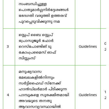
സംബന്ധിച്ചുള്ള
പൊതുമാർഗ്ഗനിർദ്ദേശങ്ങൾ
ഭേദഗതി വരുത്തി ഉത്തരവ്
പുറപ്പെടുവിക്കുന്നു നമ
സ്റ്റെപ് ബൈ സ്റ്റെപ്
പ്രോസുജൂർ ഫോർ
03
3
റെസ്‌പോണ്ടിങ് ടു
Guidelines
20
കോംപ്രമൈസ് ഓഫ്
സിസ്റ്റംസ്
മനുഷ്യവാസ
മേഖലകളിൽനിന്നും
സർട്ടിഫൈഡ് സ്നേക്ക്
ഹാൻഡ്‌ലർമാർ പിടിക്കുന്ന
19
4
പാമ്പുകളെ സുരക്ഷിതമായി
Guidelines
20
അവയുടെ തനതു
ആവാസവ്യവസ്ഥായിൽ