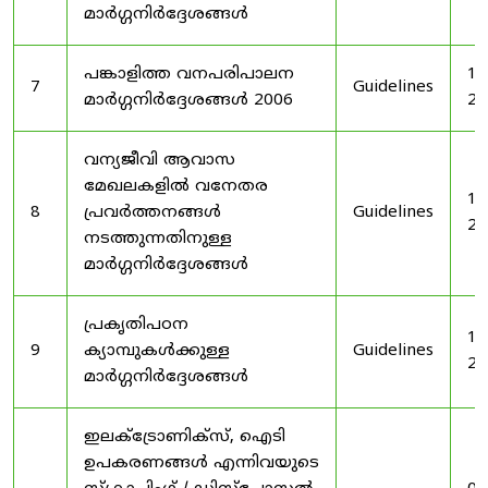
മാർഗ്ഗനിർദ്ദേശങ്ങൾ
പങ്കാളിത്ത വനപരിപാലന
19
7
Guidelines
മാർഗ്ഗനിർദ്ദേശങ്ങൾ 2006
20
വന്യജീവി ആവാസ
മേഖലകളിൽ വനേതര
19
8
പ്രവർത്തനങ്ങൾ
Guidelines
20
നടത്തുന്നതിനുള്ള
മാർഗ്ഗനിർദ്ദേശങ്ങൾ
പ്രകൃതിപഠന
19
9
ക്യാമ്പുകൾക്കുള്ള
Guidelines
20
മാർഗ്ഗനിർദ്ദേശങ്ങൾ
ഇലക്‌ട്രോണിക്‌സ്, ഐടി
ഉപകരണങ്ങൾ എന്നിവയുടെ