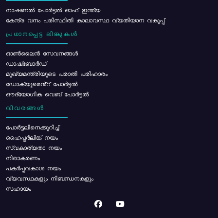
നാഷണൽ പോർട്ടൽ ഓഫ് ഇന്ത്യ
കേന്ദ്ര വനം പരിസ്ഥിതി കാലാവസ്ഥ വ്യതിയാന വകുപ്പ്
പ്രധാനപ്പെട്ട ലിങ്കുകൾ
ഓൺലൈൻ സേവനങ്ങൾ
ഡാഷ്ബോർഡ്
മുഖ്യമന്ത്രിയുടെ പരാതി പരിഹാരം
ഡോക്യുമെൻ്റ് പോർട്ടൽ
ഔദ്യോഗിക വെബ് പോർട്ടൽ
വിവരങ്ങൾ
പോര്‍ട്ടലിനെക്കുറിച്ച്
ഹൈപ്പർലിങ്ക് നയം
സ്വകാര്യതാ നയം
നിരാകരണം
പകർപ്പവകാശ നയം
വ്യവസ്ഥകളും നിബന്ധനകളും
സഹായം