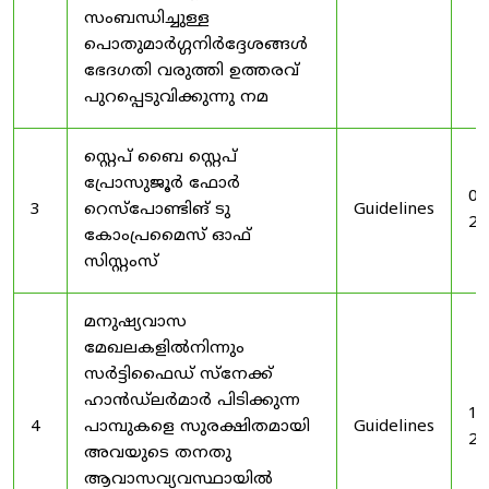
സംബന്ധിച്ചുള്ള
പൊതുമാർഗ്ഗനിർദ്ദേശങ്ങൾ
ഭേദഗതി വരുത്തി ഉത്തരവ്
പുറപ്പെടുവിക്കുന്നു നമ
സ്റ്റെപ് ബൈ സ്റ്റെപ്
പ്രോസുജൂർ ഫോർ
03
3
റെസ്‌പോണ്ടിങ് ടു
Guidelines
20
കോംപ്രമൈസ് ഓഫ്
സിസ്റ്റംസ്
മനുഷ്യവാസ
മേഖലകളിൽനിന്നും
സർട്ടിഫൈഡ് സ്നേക്ക്
ഹാൻഡ്‌ലർമാർ പിടിക്കുന്ന
19
4
പാമ്പുകളെ സുരക്ഷിതമായി
Guidelines
20
അവയുടെ തനതു
ആവാസവ്യവസ്ഥായിൽ