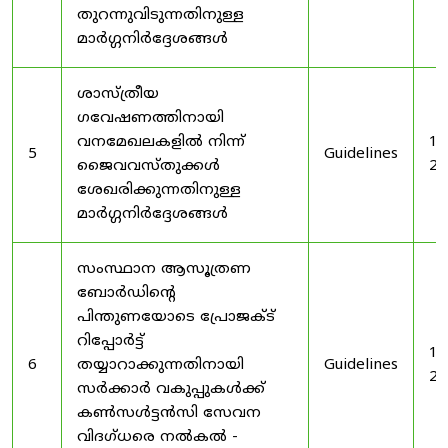
തുറന്നുവിടുന്നതിനുള്ള
മാർഗ്ഗനിർദ്ദേശങ്ങൾ
ശാസ്ത്രീയ
ഗവേഷണത്തിനായി
വനമേഖലകളിൽ നിന്ന്
19
5
Guidelines
ജൈവവസ്തുക്കൾ
20
ശേഖരിക്കുന്നതിനുള്ള
മാർഗ്ഗനിർദ്ദേശങ്ങൾ
സംസ്ഥാന ആസൂത്രണ
ബോർഡിൻ്റെ
പിന്തുണയോടെ പ്രോജക്ട്
റിപ്പോർട്ട്
19
6
തയ്യാറാക്കുന്നതിനായി
Guidelines
20
സർക്കാർ വകുപ്പുകൾക്ക്
കൺസൾട്ടൻസി സേവന
വിദഗ്ധരെ നൽകൽ -