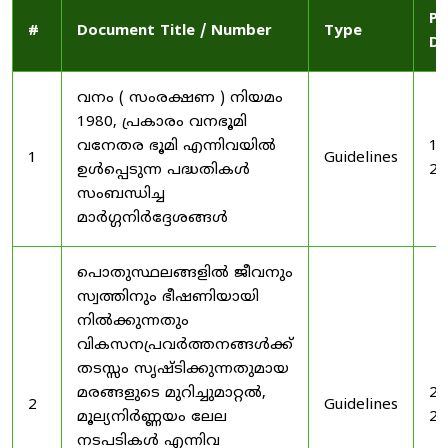
Pu
#
Document Title / Number
Type
Da
വനം ( സംരക്ഷണ ) നിയമം
1980, പ്രകാരം വനഭൂമി
വനേതര ഭൂമി എന്നിവയിൽ
19
1
Guidelines
ഉൾപ്പെടുന്ന പദ്ധതികൾ
20
സംബന്ധിച്ച
മാർഗ്ഗനിർദ്ദേശങ്ങൾ
പൊതുസ്ഥലങ്ങളിൽ ജീവനും
സ്വത്തിനും ഭീഷണിയായി
നിൽക്കുന്നതും
വികസനപ്രവർത്തനങ്ങൾക്ക്
തടസ്സം സൃഷ്ടിക്കുന്നതുമായ
മരങ്ങളുടെ മുറിച്ചുമാറ്റൽ,
20
2
Guidelines
മൂല്യനിർണ്ണയം ലേല
20
നടപടികൾ എന്നിവ