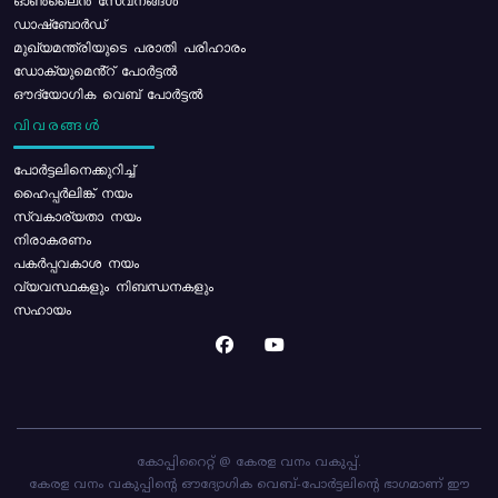
ഓൺലൈൻ സേവനങ്ങൾ
ഡാഷ്ബോർഡ്
മുഖ്യമന്ത്രിയുടെ പരാതി പരിഹാരം
ഡോക്യുമെൻ്റ് പോർട്ടൽ
ഔദ്യോഗിക വെബ് പോർട്ടൽ
വിവരങ്ങൾ
പോര്‍ട്ടലിനെക്കുറിച്ച്
ഹൈപ്പർലിങ്ക് നയം
സ്വകാര്യതാ നയം
നിരാകരണം
പകർപ്പവകാശ നയം
വ്യവസ്ഥകളും നിബന്ധനകളും
സഹായം
കോപ്പിറൈറ്റ് @ കേരള വനം വകുപ്പ്.
കേരള വനം വകുപ്പിന്റെ ഔദ്യോഗിക വെബ്-പോർട്ടലിന്റെ ഭാഗമാണ് ഈ