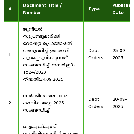
Document Title /
Published
#
Type
Number
Date
ജൂനിയർ
സൂപ്രണ്ടുമാർക്ക്
റേഷ്യോ പ്രൊമോഷൻ
അനുവദിച്ച് ഉത്തരവ്
Dept
25-09-
1
പുറപ്പെടുവിക്കുന്നത് -
Orders
2025
സംബന്ധിച്ച് .നമ്പർ.ഇ3-
1524/2023
തീയതി:24.09.2025
സർക്കിൾ തല വനം
Dept
20-08-
2
കായിക മേള 2025 -
Orders
2025
സംബന്ധിച്ച്
ഐ.എഫ്.എസ് -