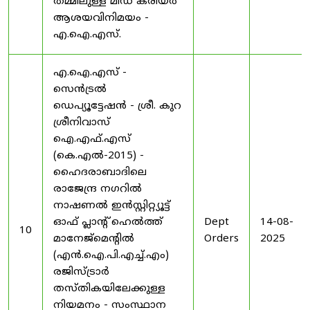
തമ്മിലുള്ള മിഡ് കരിയർ
ആശയവിനിമയം -
എ.ഐ.എസ്.
എ.ഐ.എസ് -
സെൻട്രൽ
ഡെപ്യൂട്ടേഷൻ - ശ്രീ. കുറ
ശ്രീനിവാസ്
ഐ.എഫ്.എസ്
(കെ.എൽ-2015) -
ഹൈദരാബാദിലെ
രാജേന്ദ്ര നഗറിൽ
നാഷണൽ ഇൻസ്റ്റിറ്റ്യൂട്ട്
ഓഫ് പ്ലാന്റ് ഹെൽത്ത്
Dept
14-08-
10
മാനേജ്‌മെന്റിൽ
Orders
2025
(എൻ.ഐ.പി.എച്ച്.എം)
രജിസ്ട്രാർ
തസ്തികയിലേക്കുള്ള
നിയമനം - സംസ്ഥാന