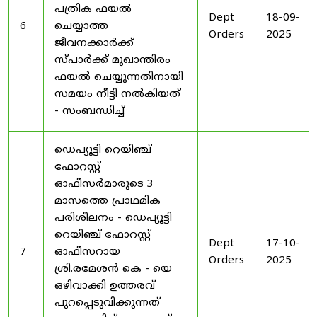
പത്രിക ഫയൽ
Dept
18-09-
6
ചെയ്യാത്ത
Orders
2025
ജീവനക്കാർക്ക്
സ്പാർക്ക് മുഖാന്തിരം
ഫയൽ ചെയ്യുന്നതിനായി
സമയം നീട്ടി നൽകിയത്
- സംബന്ധിച്ച്
ഡെപ്യൂട്ടി റെയിഞ്ച്
ഫോറസ്റ്റ്
ഓഫീസർമാരുടെ 3
മാസത്തെ പ്രാഥമിക
പരിശീലനം - ഡെപ്യൂട്ടി
റെയിഞ്ച് ഫോറസ്റ്റ്
Dept
17-10-
7
ഓഫീസറായ
Orders
2025
ശ്രി.രമേശൻ കെ - യെ
ഒഴിവാക്കി ഉത്തരവ്
പുറപ്പെടുവിക്കുന്നത്