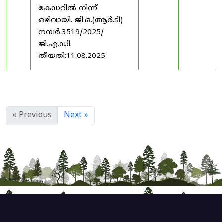
കേഡറിൽ നിന്ന്
ഒഴിവായി. ജി.ഒ.(ആർ.ടി)
നമ്പർ.3519/2025/
ജി.എ.ഡി.
തീയതി:11.08.2025
« Previous
Next »