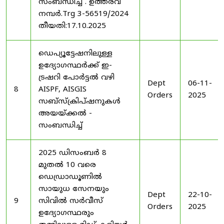
സംബന്ധിച്ച് . ഉത്തരവ്
നമ്പർ.Trg 3-56519/2024
തീയതി:17.10.2025
ഡെപ്യൂട്ടേഷനിലുള്ള
ഉദ്യോഗസ്ഥർക്ക് ഇ-
ട്രഷറി പോർട്ടൽ വഴി
Dept
06-11-
8
AISPF, AISGIS
Orders
2025
സബ്‌സ്‌ക്രിപ്‌ഷനുകൾ
അയയ്ക്കൽ -
സംബന്ധിച്ച്
2025 ഡിസംബർ 8
മുതൽ 10 വരെ
ഡെഡ്രാഡൂണിൽ
സായുധ സേനയും
Dept
22-10-
9
സിവിൽ സർവീസ്
Orders
2025
ഉദ്യോഗസ്ഥരും