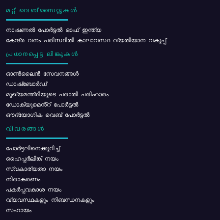
മറ്റ് വെബ്സൈറ്റുകൾ
നാഷണൽ പോർട്ടൽ ഓഫ് ഇന്ത്യ
കേന്ദ്ര വനം പരിസ്ഥിതി കാലാവസ്ഥ വ്യതിയാന വകുപ്പ്
പ്രധാനപ്പെട്ട ലിങ്കുകൾ
ഓൺലൈൻ സേവനങ്ങൾ
ഡാഷ്ബോർഡ്
മുഖ്യമന്ത്രിയുടെ പരാതി പരിഹാരം
ഡോക്യുമെൻ്റ് പോർട്ടൽ
ഔദ്യോഗിക വെബ് പോർട്ടൽ
വിവരങ്ങൾ
പോര്‍ട്ടലിനെക്കുറിച്ച്
ഹൈപ്പർലിങ്ക് നയം
സ്വകാര്യതാ നയം
നിരാകരണം
പകർപ്പവകാശ നയം
വ്യവസ്ഥകളും നിബന്ധനകളും
സഹായം