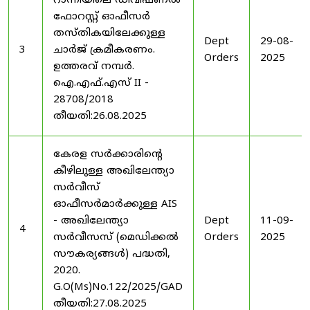
റാന്നിയിലെ ഡിവിഷണൽ
ഫോറസ്റ്റ് ഓഫീസർ
തസ്തികയിലേക്കുള്ള
Dept
29-08-
3
ചാർജ് ക്രമീകരണം.
Orders
2025
ഉത്തരവ് നമ്പർ.
ഐ.എഫ്.എസ് II -
28708/2018
തീയതി:26.08.2025
കേരള സർക്കാരിന്റെ
കീഴിലുള്ള അഖിലേന്ത്യാ
സർവീസ്
ഓഫീസർമാർക്കുള്ള AIS
- അഖിലേന്ത്യാ
Dept
11-09-
4
സർവീസസ് (മെഡിക്കൽ
Orders
2025
സൗകര്യങ്ങൾ) പദ്ധതി,
2020.
G.O(Ms)No.122/2025/GAD
തീയതി:27.08.2025