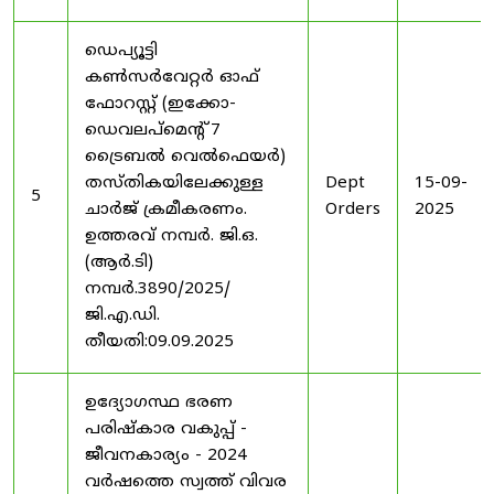
ഡെപ്യൂട്ടി
കൺസർവേറ്റർ ഓഫ്
ഫോറസ്റ്റ് (ഇക്കോ-
ഡെവലപ്മെന്റ് 7
ട്രൈബൽ വെൽഫെയർ)
തസ്തികയിലേക്കുള്ള
Dept
15-09-
5
ചാർജ് ക്രമീകരണം.
Orders
2025
ഉത്തരവ് നമ്പർ. ജി.ഒ.
(ആർ.ടി)
നമ്പർ.3890/2025/
ജി.എ.ഡി.
തീയതി:09.09.2025
ഉദ്യോഗസ്ഥ ഭരണ
പരിഷ്കാര വകുപ്പ് -
ജീവനകാര്യം - 2024
വർഷത്തെ സ്വത്ത് വിവര