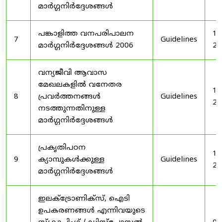
മാർഗ്ഗനിർദ്ദേശങ്ങൾ
പങ്കാളിത്ത വനപരിപാലന
19
7
Guidelines
മാർഗ്ഗനിർദ്ദേശങ്ങൾ 2006
20
വന്യജീവി ആവാസ
മേഖലകളിൽ വനേതര
19
8
പ്രവർത്തനങ്ങൾ
Guidelines
20
നടത്തുന്നതിനുള്ള
മാർഗ്ഗനിർദ്ദേശങ്ങൾ
പ്രകൃതിപഠന
19
9
ക്യാമ്പുകൾക്കുള്ള
Guidelines
20
മാർഗ്ഗനിർദ്ദേശങ്ങൾ
ഇലക്‌ട്രോണിക്‌സ്, ഐടി
ഉപകരണങ്ങൾ എന്നിവയുടെ