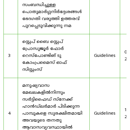
സംബന്ധിച്ചുള്ള
പൊതുമാർഗ്ഗനിർദ്ദേശങ്ങൾ
ഭേദഗതി വരുത്തി ഉത്തരവ്
പുറപ്പെടുവിക്കുന്നു നമ
സ്റ്റെപ് ബൈ സ്റ്റെപ്
പ്രോസുജൂർ ഫോർ
03
3
റെസ്‌പോണ്ടിങ് ടു
Guidelines
20
കോംപ്രമൈസ് ഓഫ്
സിസ്റ്റംസ്
മനുഷ്യവാസ
മേഖലകളിൽനിന്നും
സർട്ടിഫൈഡ് സ്നേക്ക്
ഹാൻഡ്‌ലർമാർ പിടിക്കുന്ന
19
4
പാമ്പുകളെ സുരക്ഷിതമായി
Guidelines
20
അവയുടെ തനതു
ആവാസവ്യവസ്ഥായിൽ