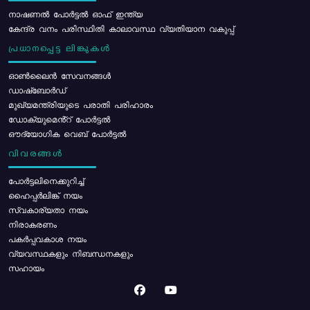
നാഷണൽ പോർട്ടൽ ഓഫ് ഇന്ത്യ
കേന്ദ്ര വനം പരിസ്ഥിതി കാലാവസ്ഥ വ്യതിയാന വകുപ്പ്
പ്രധാനപ്പെട്ട ലിങ്കുകൾ
ഓൺലൈൻ സേവനങ്ങൾ
ഡാഷ്ബോർഡ്
മുഖ്യമന്ത്രിയുടെ പരാതി പരിഹാരം
ഡോക്യുമെൻ്റ് പോർട്ടൽ
ഔദ്യോഗിക വെബ് പോർട്ടൽ
വിവരങ്ങൾ
പോര്‍ട്ടലിനെക്കുറിച്ച്
ഹൈപ്പർലിങ്ക് നയം
സ്വകാര്യതാ നയം
നിരാകരണം
പകർപ്പവകാശ നയം
വ്യവസ്ഥകളും നിബന്ധനകളും
സഹായം