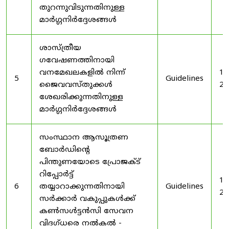
തുറന്നുവിടുന്നതിനുള്ള
മാർഗ്ഗനിർദ്ദേശങ്ങൾ
ശാസ്ത്രീയ
ഗവേഷണത്തിനായി
വനമേഖലകളിൽ നിന്ന്
19
5
Guidelines
ജൈവവസ്തുക്കൾ
20
ശേഖരിക്കുന്നതിനുള്ള
മാർഗ്ഗനിർദ്ദേശങ്ങൾ
സംസ്ഥാന ആസൂത്രണ
ബോർഡിൻ്റെ
പിന്തുണയോടെ പ്രോജക്ട്
റിപ്പോർട്ട്
19
6
തയ്യാറാക്കുന്നതിനായി
Guidelines
20
സർക്കാർ വകുപ്പുകൾക്ക്
കൺസൾട്ടൻസി സേവന
വിദഗ്ധരെ നൽകൽ -