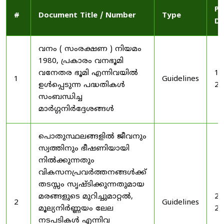
Pu
#
Document Title / Number
Type
Da
വനം ( സംരക്ഷണ ) നിയമം
1980, പ്രകാരം വനഭൂമി
വനേതര ഭൂമി എന്നിവയിൽ
19
1
Guidelines
ഉൾപ്പെടുന്ന പദ്ധതികൾ
20
സംബന്ധിച്ച
മാർഗ്ഗനിർദ്ദേശങ്ങൾ
പൊതുസ്ഥലങ്ങളിൽ ജീവനും
സ്വത്തിനും ഭീഷണിയായി
നിൽക്കുന്നതും
വികസനപ്രവർത്തനങ്ങൾക്ക്
തടസ്സം സൃഷ്ടിക്കുന്നതുമായ
മരങ്ങളുടെ മുറിച്ചുമാറ്റൽ,
20
2
Guidelines
മൂല്യനിർണ്ണയം ലേല
20
നടപടികൾ എന്നിവ