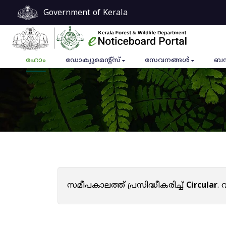
Government of Kerala
ഹോം
ഡോക്യുമെൻ്റ്സ്
സേവനങ്ങൾ
ബന
സമീപകാലത്ത് പ്രസിദ്ധീകരിച്ച്
Circular
.