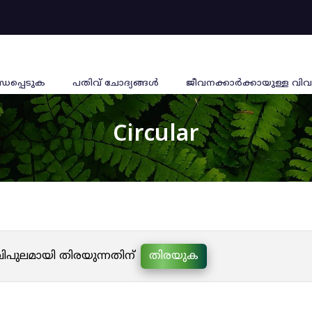
്ധപ്പെടുക
പതിവ് ചോദ്യങ്ങൾ
ജീവനക്കാര്‍ക്കായുള്ള വിവ
Circular
 വിപുലമായി തിരയുന്നതിന്
തിരയുക