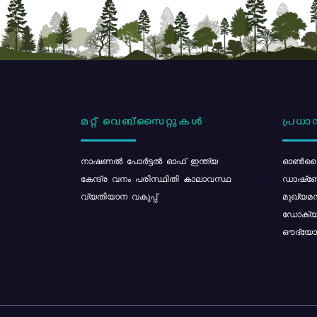
മറ്റ് വെബ്സൈറ്റുകൾ
പ്രധാന
നാഷണൽ പോർട്ടൽ ഓഫ് ഇന്ത്യ
ഓൺലൈ
കേന്ദ്ര വനം പരിസ്ഥിതി കാലാവസ്ഥ
ഡാഷ്ബ
വ്യതിയാന വകുപ്പ്
മുഖ്യമന
ഡോക്യു
ഔദ്യോഗ