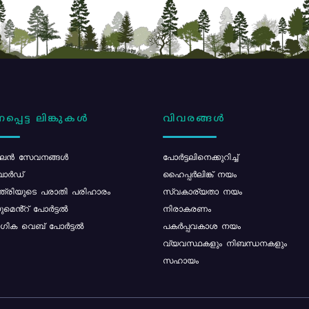
പ്പെട്ട ലിങ്കുകൾ
വിവരങ്ങൾ
ൻ സേവനങ്ങൾ
പോര്‍ട്ടലിനെക്കുറിച്ച്
ോർഡ്
ഹൈപ്പർലിങ്ക് നയം
്ത്രിയുടെ പരാതി പരിഹാരം
സ്വകാര്യതാ നയം
മെൻ്റ് പോർട്ടൽ
നിരാകരണം
ിക വെബ് പോർട്ടൽ
പകർപ്പവകാശ നയം
വ്യവസ്ഥകളും നിബന്ധനകളും
സഹായം