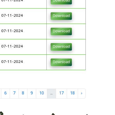
07-11-2024
Download
07-11-2024
Download
07-11-2024
Download
07-11-2024
Download
07-11-2024
Download
6
7
8
9
10
...
17
18
›