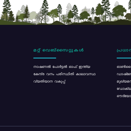
മറ്റ് വെബ്സൈറ്റുകൾ
പ്രധാന
നാഷണൽ പോർട്ടൽ ഓഫ് ഇന്ത്യ
ഓൺലൈ
കേന്ദ്ര വനം പരിസ്ഥിതി കാലാവസ്ഥ
ഡാഷ്ബ
വ്യതിയാന വകുപ്പ്
മുഖ്യമന
ഡോക്യു
ഔദ്യോഗ