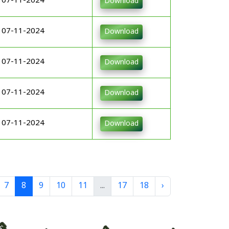
07-11-2024
Download
07-11-2024
Download
07-11-2024
Download
07-11-2024
Download
07-11-2024
Download
7
8
9
10
11
...
17
18
›