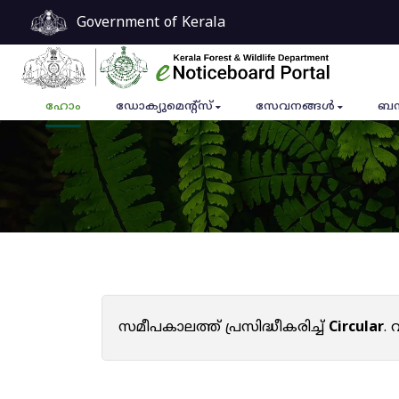
Government of Kerala
ഹോം
ഡോക്യുമെൻ്റ്സ്
സേവനങ്ങൾ
ബന
സമീപകാലത്ത് പ്രസിദ്ധീകരിച്ച്
Circular
.