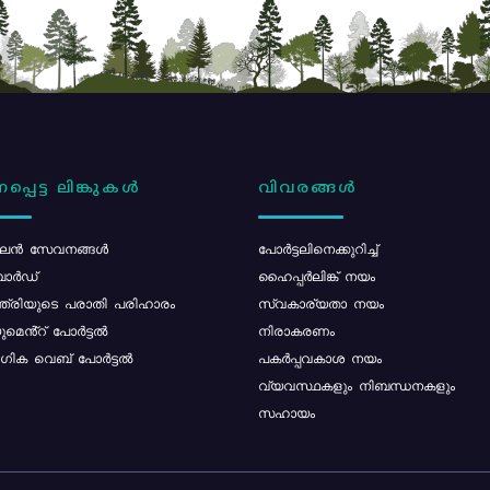
പ്പെട്ട ലിങ്കുകൾ
വിവരങ്ങൾ
ൻ സേവനങ്ങൾ
പോര്‍ട്ടലിനെക്കുറിച്ച്
ോർഡ്
ഹൈപ്പർലിങ്ക് നയം
്ത്രിയുടെ പരാതി പരിഹാരം
സ്വകാര്യതാ നയം
മെൻ്റ് പോർട്ടൽ
നിരാകരണം
ിക വെബ് പോർട്ടൽ
പകർപ്പവകാശ നയം
വ്യവസ്ഥകളും നിബന്ധനകളും
സഹായം