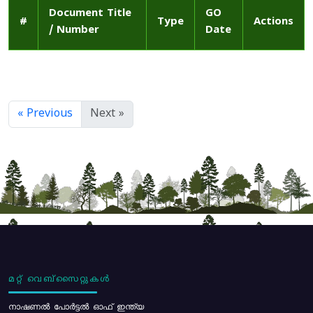
Document Title
GO
#
Type
Actions
/ Number
Date
« Previous
Next »
മറ്റ് വെബ്സൈറ്റുകൾ
നാഷണൽ പോർട്ടൽ ഓഫ് ഇന്ത്യ