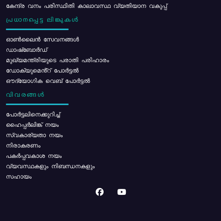
കേന്ദ്ര വനം പരിസ്ഥിതി കാലാവസ്ഥ വ്യതിയാന വകുപ്പ്
പ്രധാനപ്പെട്ട ലിങ്കുകൾ
ഓൺലൈൻ സേവനങ്ങൾ
ഡാഷ്ബോർഡ്
മുഖ്യമന്ത്രിയുടെ പരാതി പരിഹാരം
ഡോക്യുമെൻ്റ് പോർട്ടൽ
ഔദ്യോഗിക വെബ് പോർട്ടൽ
വിവരങ്ങൾ
പോര്‍ട്ടലിനെക്കുറിച്ച്
ഹൈപ്പർലിങ്ക് നയം
സ്വകാര്യതാ നയം
നിരാകരണം
പകർപ്പവകാശ നയം
വ്യവസ്ഥകളും നിബന്ധനകളും
സഹായം