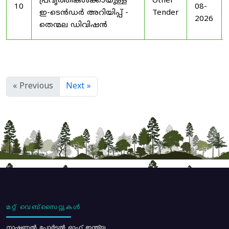
പ്രവൃത്തികൾക്കായുള്ള
Other
10
08-
ഇ-ടെൻഡർ അറിയിപ്പ് -
Tender
2026
തെന്മല ഡിവിഷൻ
« Previous
Next »
മറ്റ് വെബ്സൈറ്റുകൾ
നാഷണൽ പോർട്ടൽ ഓഫ് ഇന്ത്യ