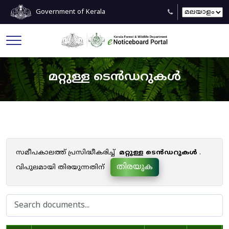
Government of Kerala
മറ്റുള്ള ടെൻഡറുകൾ
സമീപകാലത്ത് പ്രസിദ്ധീകരിച്ച്
മറ്റുള്ള ടെൻഡറുകൾ
.
തിരയുക
വിപുലമായി തിരയുന്നതിന്