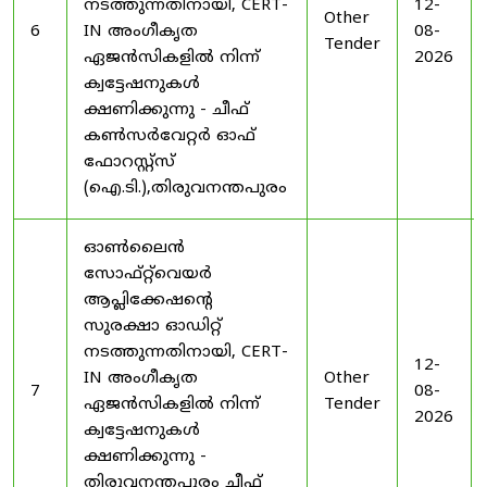
നടത്തുന്നതിനായി, CERT-
12-
Other
6
IN അംഗീകൃത
08-
Tender
ഏജൻസികളിൽ നിന്ന്
2026
ക്വട്ടേഷനുകൾ
ക്ഷണിക്കുന്നു - ചീഫ്
കൺസർവേറ്റർ ഓഫ്
ഫോറസ്റ്റ്സ്
(ഐ.ടി.),തിരുവനന്തപുരം
ഓൺലൈൻ
സോഫ്റ്റ്‌വെയർ
ആപ്ലിക്കേഷന്റെ
സുരക്ഷാ ഓഡിറ്റ്
നടത്തുന്നതിനായി, CERT-
12-
IN അംഗീകൃത
Other
7
08-
ഏജൻസികളിൽ നിന്ന്
Tender
2026
ക്വട്ടേഷനുകൾ
ക്ഷണിക്കുന്നു -
തിരുവനന്തപുരം ചീഫ്