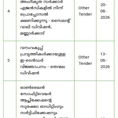
അംഗീകൃത സർക്കാർ
20-
ഏജൻസികളിൽ നിന്ന്
Other
4
08-
പ്രൊപ്പോസൽ
Tender
2026
ക്ഷണിക്കുന്നു - സൈലന്റ്
വാലി ഡിവിഷൻ,
മണ്ണാർക്കാട്
വനംവകുപ്പ്
പ്രവൃത്തികൾക്കായുള്ള
13-
Other
5
ഇ-ടെൻഡർ
08-
Tender
വിജ്ഞാപനം - തെന്മല
2026
ഡിവിഷൻ
ഓൺലൈൻ
സോഫ്റ്റ്‌വെയർ
ആപ്ലിക്കേഷന്റെ
സുരക്ഷാ ഓഡിറ്റിംഗും
സർട്ടിഫിക്കേഷനും