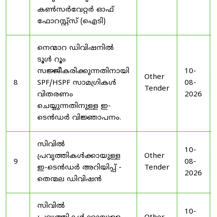
കൺസർവേറ്റർ ഓഫ്
ഫോറസ്റ്റ്സ് (ഐടി)
നെന്മാറ ഡിവിഷനിൽ
ടൂൾ റൂം
സജ്ജീകരിക്കുന്നതിനായി
10-
Other
8
SPF/HSPF സാമഗ്രികൾ
08-
Tender
വിതരണം
2026
ചെയ്യുന്നതിനുള്ള ഇ-
ടെൻഡർ വിജ്ഞാപനം.
സിവിൽ
10-
പ്രവൃത്തികൾക്കായുള്ള
Other
9
08-
ഇ-ടെൻഡർ അറിയിപ്പ് -
Tender
2026
തെന്മല ഡിവിഷൻ
സിവിൽ
10-