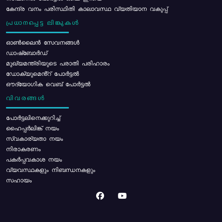
കേന്ദ്ര വനം പരിസ്ഥിതി കാലാവസ്ഥ വ്യതിയാന വകുപ്പ്
പ്രധാനപ്പെട്ട ലിങ്കുകൾ
ഓൺലൈൻ സേവനങ്ങൾ
ഡാഷ്ബോർഡ്
മുഖ്യമന്ത്രിയുടെ പരാതി പരിഹാരം
ഡോക്യുമെൻ്റ് പോർട്ടൽ
ഔദ്യോഗിക വെബ് പോർട്ടൽ
വിവരങ്ങൾ
പോര്‍ട്ടലിനെക്കുറിച്ച്
ഹൈപ്പർലിങ്ക് നയം
സ്വകാര്യതാ നയം
നിരാകരണം
പകർപ്പവകാശ നയം
വ്യവസ്ഥകളും നിബന്ധനകളും
സഹായം