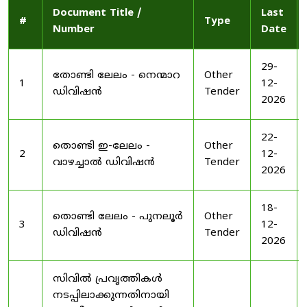
Document Title /
Last
#
Type
Number
Date
29-
തോണ്ടി ലേലം - നെന്മാറ
Other
1
12-
ഡിവിഷൻ
Tender
2026
22-
തൊണ്ടി ഇ-ലേലം -
Other
2
12-
വാഴച്ചാൽ ഡിവിഷൻ
Tender
2026
18-
തൊണ്ടി ലേലം - പുനലൂർ
Other
3
12-
ഡിവിഷൻ
Tender
2026
സിവിൽ പ്രവൃത്തികൾ
നടപ്പിലാക്കുന്നതിനായി