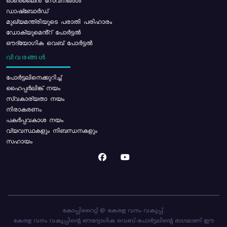
ഓൺലൈൻ സേവനങ്ങൾ
ഡാഷ്ബോർഡ്
മുഖ്യമന്ത്രിയുടെ പരാതി പരിഹാരം
ഡോക്യുമെൻ്റ് പോർട്ടൽ
ഔദ്യോഗിക വെബ് പോർട്ടൽ
വിവരങ്ങൾ
പോര്‍ട്ടലിനെക്കുറിച്ച്
ഹൈപ്പർലിങ്ക് നയം
സ്വകാര്യതാ നയം
നിരാകരണം
പകർപ്പവകാശ നയം
വ്യവസ്ഥകളും നിബന്ധനകളും
സഹായം
കോപ്പിറൈറ്റ് @ കേരള വനം വകുപ്പ്.
കേരള വനം വകുപ്പിന്റെ ഔദ്യോഗിക വെബ്-പോർട്ടലിന്റെ ഭാഗമാണ് ഈ