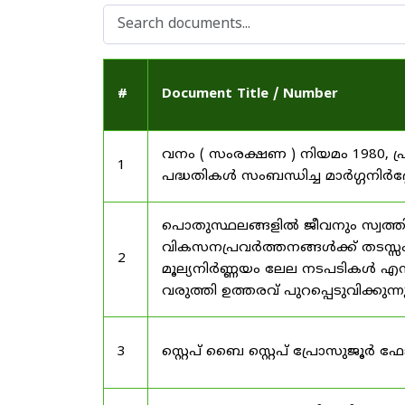
#
Document Title / Number
വനം ( സംരക്ഷണ ) നിയമം 1980, പ
1
പദ്ധതികൾ സംബന്ധിച്ച മാർഗ്ഗനിർദ
പൊതുസ്ഥലങ്ങളിൽ ജീവനും സ്വത്ത
വികസനപ്രവർത്തനങ്ങൾക്ക് തടസ്സം സ
2
മൂല്യനിർണ്ണയം ലേല നടപടികൾ എന്
വരുത്തി ഉത്തരവ് പുറപ്പെടുവിക്കുന്
3
സ്റ്റെപ് ബൈ സ്റ്റെപ് പ്രോസുജൂർ 