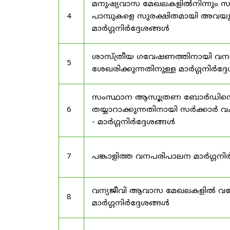
മനുഷ്യവാസ മേഖലകളിൽനിന്നും സർട
4
പാമ്പുകളെ സുരക്ഷിതമായി അവയു
മാർഗ്ഗനിർദ്ദേശങ്ങൾ
ശാസ്ത്രീയ ഗവേഷണത്തിനായി വന
5
ശേഖരിക്കുന്നതിനുള്ള മാർഗ്ഗനിർദ്
സംസ്ഥാന ആസൂത്രണ ബോർഡിൻ്റെ പി
6
തയ്യാറാക്കുന്നതിനായി സർക്കാ
- മാർഗ്ഗനിർദ്ദേശങ്ങൾ
7
പങ്കാളിത്ത വനപരിപാലന മാർഗ്ഗനിർ
വന്യജീവി ആവാസ മേഖലകളിൽ വനേത
8
മാർഗ്ഗനിർദ്ദേശങ്ങൾ