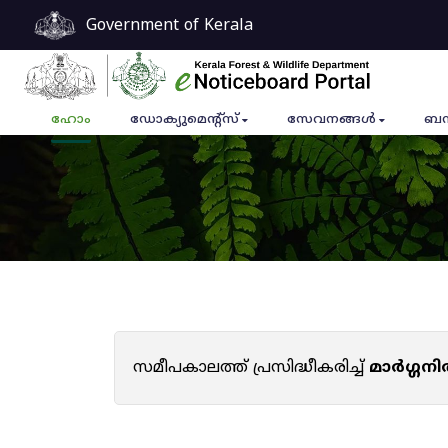
Government of Kerala
ഹോം
ഡോക്യുമെൻ്റ്സ്
സേവനങ്ങൾ
ബന
സമീപകാലത്ത് പ്രസിദ്ധീകരിച്ച്
മാർഗ്ഗനി