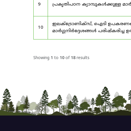
9
പ്രകൃതിപഠന ക്യാമ്പുകൾക്കുള്ള മാർ
ഇലക്‌ട്രോണിക്‌സ്, ഐടി ഉപകരണങ്
10
മാർഗ്ഗനിർദ്ദേശങ്ങൾ പരിഷ്‌കരിച്ച ഉ
Showing
1
to
10
of
18
results