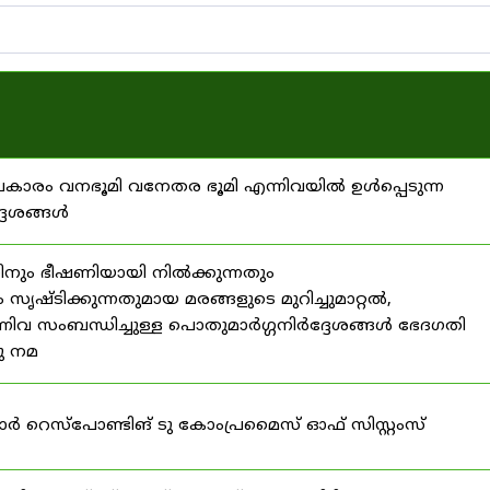
്രകാരം വനഭൂമി വനേതര ഭൂമി എന്നിവയിൽ ഉൾപ്പെടുന്ന
്ദേശങ്ങൾ
ിനും ഭീഷണിയായി നിൽക്കുന്നതും
ൃഷ്ടിക്കുന്നതുമായ മരങ്ങളുടെ മുറിച്ചുമാറ്റൽ,
നിവ സംബന്ധിച്ചുള്ള പൊതുമാർഗ്ഗനിർദ്ദേശങ്ങൾ ഭേദഗതി
നു നമ
ഫോർ റെസ്‌പോണ്ടിങ് ടു കോംപ്രമൈസ് ഓഫ് സിസ്റ്റംസ്