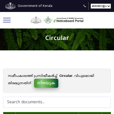
Government of Kerala
Circular
സമീപകാലത്ത് പ്രസിദ്ധീകരിച്ച്
Circular
. വിപുലമായി
തിരയുക
തിരയുന്നതിന്