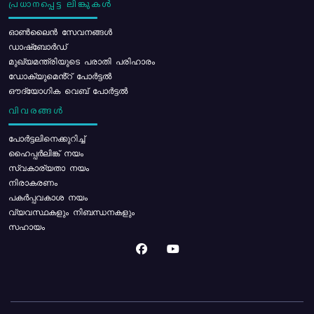
പ്രധാനപ്പെട്ട ലിങ്കുകൾ
ഓൺലൈൻ സേവനങ്ങൾ
ഡാഷ്ബോർഡ്
മുഖ്യമന്ത്രിയുടെ പരാതി പരിഹാരം
ഡോക്യുമെൻ്റ് പോർട്ടൽ
ഔദ്യോഗിക വെബ് പോർട്ടൽ
വിവരങ്ങൾ
പോര്‍ട്ടലിനെക്കുറിച്ച്
ഹൈപ്പർലിങ്ക് നയം
സ്വകാര്യതാ നയം
നിരാകരണം
പകർപ്പവകാശ നയം
വ്യവസ്ഥകളും നിബന്ധനകളും
സഹായം