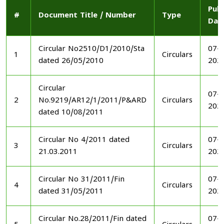
Publ
#
Document Title / Number
Type
Dat
Circular No2510/D1/2010/Sta
07-1
1
Circulars
dated 26/05/2010
202
Circular
07-1
2
No.9219/AR12/1/2011/P&ARD
Circulars
202
dated 10/08/2011
Circular No 4/2011 dated
07-1
3
Circulars
21.03.2011
202
Circular No 31/2011/Fin
07-1
4
Circulars
dated 31/05/2011
202
Circular No.28/2011/Fin dated
07-1