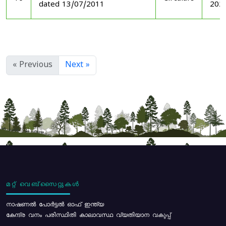
dated 13/07/2011
202
« Previous
Next »
മറ്റ് വെബ്സൈറ്റുകൾ
നാഷണൽ പോർട്ടൽ ഓഫ് ഇന്ത്യ
കേന്ദ്ര വനം പരിസ്ഥിതി കാലാവസ്ഥ വ്യതിയാന വകുപ്പ്