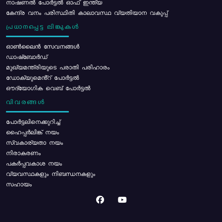
നാഷണൽ പോർട്ടൽ ഓഫ് ഇന്ത്യ
കേന്ദ്ര വനം പരിസ്ഥിതി കാലാവസ്ഥ വ്യതിയാന വകുപ്പ്
പ്രധാനപ്പെട്ട ലിങ്കുകൾ
ഓൺലൈൻ സേവനങ്ങൾ
ഡാഷ്ബോർഡ്
മുഖ്യമന്ത്രിയുടെ പരാതി പരിഹാരം
ഡോക്യുമെൻ്റ് പോർട്ടൽ
ഔദ്യോഗിക വെബ് പോർട്ടൽ
വിവരങ്ങൾ
പോര്‍ട്ടലിനെക്കുറിച്ച്
ഹൈപ്പർലിങ്ക് നയം
സ്വകാര്യതാ നയം
നിരാകരണം
പകർപ്പവകാശ നയം
വ്യവസ്ഥകളും നിബന്ധനകളും
സഹായം