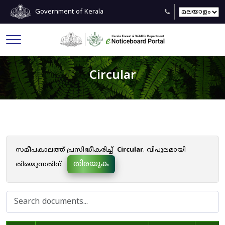
Government of Kerala
Circular
സമീപകാലത്ത് പ്രസിദ്ധീകരിച്ച്
Circular
. വിപുലമായി
തിരയുക
തിരയുന്നതിന്