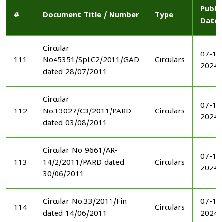
Publi
#
Document Title / Number
Type
Date
Circular
07-11
111
No45351/Spl.C2/2011/GAD
Circulars
2024
dated 28/07/2011
Circular
07-11
112
No.13027/C3/2011/PARD
Circulars
2024
dated 03/08/2011
Circular No 9661/AR-
07-11
113
14/2/2011/PARD dated
Circulars
2024
30/06/2011
Circular No.33/2011/Fin
07-11
114
Circulars
dated 14/06/2011
2024