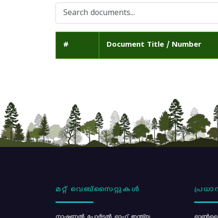
#
Document Title / Number
മറ്റ് വെബ്സൈറ്റുകൾ
പ്രധാന
നാഷണൽ പോർട്ടൽ ഓഫ് ഇന്ത്യ
ഓൺലൈ