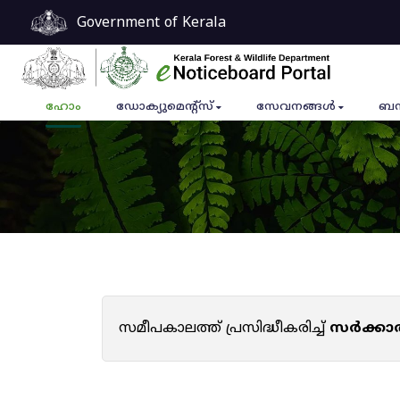
Government of Kerala
ഹോം
ഡോക്യുമെൻ്റ്സ്
സേവനങ്ങൾ
ബന
സമീപകാലത്ത് പ്രസിദ്ധീകരിച്ച്
സർക്കാ