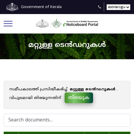
Government of Kerala
മറ്റുള്ള ടെൻഡറുകൾ
സമീപകാലത്ത് പ്രസിദ്ധീകരിച്ച്
മറ്റുള്ള ടെൻഡറുകൾ
.
തിരയുക
വിപുലമായി തിരയുന്നതിന്