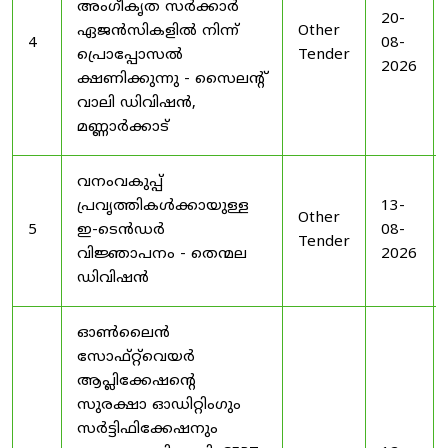
അംഗീകൃത സർക്കാർ
20-
ഏജൻസികളിൽ നിന്ന്
Other
4
08-
പ്രൊപ്പോസൽ
Tender
2026
ക്ഷണിക്കുന്നു - സൈലന്റ്
വാലി ഡിവിഷൻ,
മണ്ണാർക്കാട്
വനംവകുപ്പ്
പ്രവൃത്തികൾക്കായുള്ള
13-
Other
5
ഇ-ടെൻഡർ
08-
Tender
വിജ്ഞാപനം - തെന്മല
2026
ഡിവിഷൻ
ഓൺലൈൻ
സോഫ്റ്റ്‌വെയർ
ആപ്ലിക്കേഷന്റെ
സുരക്ഷാ ഓഡിറ്റിംഗും
സർട്ടിഫിക്കേഷനും