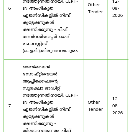
നടത്തുന്നതിനായി, CERT-
12-
Other
6
IN അംഗീകൃത
08-
Tender
ഏജൻസികളിൽ നിന്ന്
2026
ക്വട്ടേഷനുകൾ
ക്ഷണിക്കുന്നു - ചീഫ്
കൺസർവേറ്റർ ഓഫ്
ഫോറസ്റ്റ്സ്
(ഐ.ടി.),തിരുവനന്തപുരം
ഓൺലൈൻ
സോഫ്റ്റ്‌വെയർ
ആപ്ലിക്കേഷന്റെ
സുരക്ഷാ ഓഡിറ്റ്
നടത്തുന്നതിനായി, CERT-
12-
IN അംഗീകൃത
Other
7
08-
ഏജൻസികളിൽ നിന്ന്
Tender
2026
ക്വട്ടേഷനുകൾ
ക്ഷണിക്കുന്നു -
തിരുവനന്തപുരം ചീഫ്