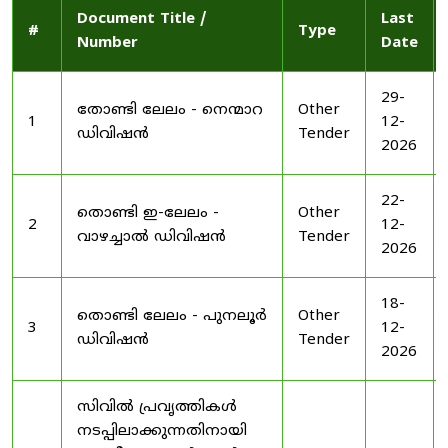
Document Title /
Last
#
Type
Number
Date
29-
തോണ്ടി ലേലം - നെന്മാറ
Other
1
12-
ഡിവിഷൻ
Tender
2026
22-
തൊണ്ടി ഇ-ലേലം -
Other
2
12-
വാഴച്ചാൽ ഡിവിഷൻ
Tender
2026
18-
തൊണ്ടി ലേലം - പുനലൂർ
Other
3
12-
ഡിവിഷൻ
Tender
2026
സിവിൽ പ്രവൃത്തികൾ
നടപ്പിലാക്കുന്നതിനായി