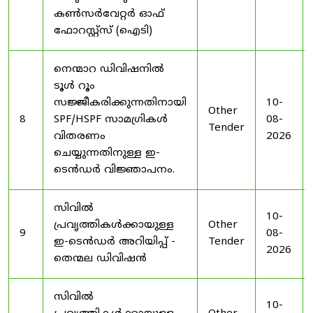
കൺസർവേറ്റർ ഓഫ്
ഫോറസ്റ്റ്സ് (ഐടി)
നെന്മാറ ഡിവിഷനിൽ
ടൂൾ റൂം
സജ്ജീകരിക്കുന്നതിനായി
10-
Other
8
SPF/HSPF സാമഗ്രികൾ
08-
Tender
വിതരണം
2026
ചെയ്യുന്നതിനുള്ള ഇ-
ടെൻഡർ വിജ്ഞാപനം.
സിവിൽ
10-
പ്രവൃത്തികൾക്കായുള്ള
Other
9
08-
ഇ-ടെൻഡർ അറിയിപ്പ് -
Tender
2026
തെന്മല ഡിവിഷൻ
സിവിൽ
10-