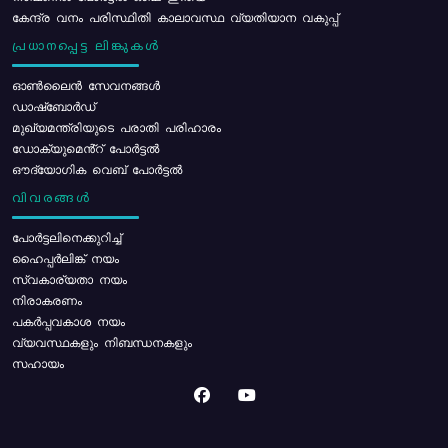
കേന്ദ്ര വനം പരിസ്ഥിതി കാലാവസ്ഥ വ്യതിയാന വകുപ്പ്
പ്രധാനപ്പെട്ട ലിങ്കുകൾ
ഓൺലൈൻ സേവനങ്ങൾ
ഡാഷ്ബോർഡ്
മുഖ്യമന്ത്രിയുടെ പരാതി പരിഹാരം
ഡോക്യുമെൻ്റ് പോർട്ടൽ
ഔദ്യോഗിക വെബ് പോർട്ടൽ
വിവരങ്ങൾ
പോര്‍ട്ടലിനെക്കുറിച്ച്
ഹൈപ്പർലിങ്ക് നയം
സ്വകാര്യതാ നയം
നിരാകരണം
പകർപ്പവകാശ നയം
വ്യവസ്ഥകളും നിബന്ധനകളും
സഹായം