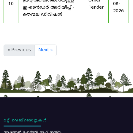
പ്രവൃത്തികൾക്കായുള്ള
Other
10
08-
ഇ-ടെൻഡർ അറിയിപ്പ് -
Tender
2026
തെന്മല ഡിവിഷൻ
« Previous
Next »
മറ്റ് വെബ്സൈറ്റുകൾ
നാഷണൽ പോർട്ടൽ ഓഫ് ഇന്ത്യ