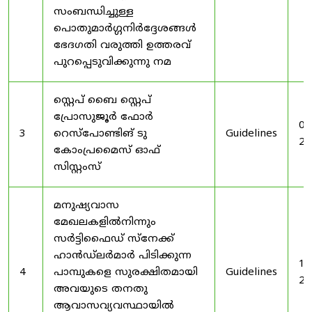
സംബന്ധിച്ചുള്ള
പൊതുമാർഗ്ഗനിർദ്ദേശങ്ങൾ
ഭേദഗതി വരുത്തി ഉത്തരവ്
പുറപ്പെടുവിക്കുന്നു നമ
സ്റ്റെപ് ബൈ സ്റ്റെപ്
പ്രോസുജൂർ ഫോർ
03
3
റെസ്‌പോണ്ടിങ് ടു
Guidelines
20
കോംപ്രമൈസ് ഓഫ്
സിസ്റ്റംസ്
മനുഷ്യവാസ
മേഖലകളിൽനിന്നും
സർട്ടിഫൈഡ് സ്നേക്ക്
ഹാൻഡ്‌ലർമാർ പിടിക്കുന്ന
19
4
പാമ്പുകളെ സുരക്ഷിതമായി
Guidelines
20
അവയുടെ തനതു
ആവാസവ്യവസ്ഥായിൽ