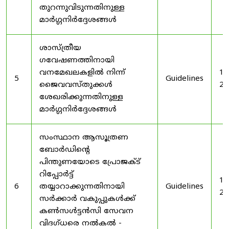
തുറന്നുവിടുന്നതിനുള്ള
മാർഗ്ഗനിർദ്ദേശങ്ങൾ
ശാസ്ത്രീയ
ഗവേഷണത്തിനായി
വനമേഖലകളിൽ നിന്ന്
19
5
Guidelines
ജൈവവസ്തുക്കൾ
20
ശേഖരിക്കുന്നതിനുള്ള
മാർഗ്ഗനിർദ്ദേശങ്ങൾ
സംസ്ഥാന ആസൂത്രണ
ബോർഡിൻ്റെ
പിന്തുണയോടെ പ്രോജക്ട്
റിപ്പോർട്ട്
19
6
തയ്യാറാക്കുന്നതിനായി
Guidelines
20
സർക്കാർ വകുപ്പുകൾക്ക്
കൺസൾട്ടൻസി സേവന
വിദഗ്ധരെ നൽകൽ -