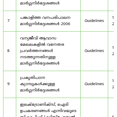
മാർഗ്ഗനിർദ്ദേശങ്ങൾ
പങ്കാളിത്ത വനപരിപാലന
19
7
Guidelines
മാർഗ്ഗനിർദ്ദേശങ്ങൾ 2006
20
വന്യജീവി ആവാസ
മേഖലകളിൽ വനേതര
19
8
പ്രവർത്തനങ്ങൾ
Guidelines
20
നടത്തുന്നതിനുള്ള
മാർഗ്ഗനിർദ്ദേശങ്ങൾ
പ്രകൃതിപഠന
19
9
ക്യാമ്പുകൾക്കുള്ള
Guidelines
20
മാർഗ്ഗനിർദ്ദേശങ്ങൾ
ഇലക്‌ട്രോണിക്‌സ്, ഐടി
ഉപകരണങ്ങൾ എന്നിവയുടെ