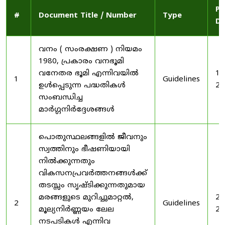
Pu
#
Document Title / Number
Type
Da
വനം ( സംരക്ഷണ ) നിയമം
1980, പ്രകാരം വനഭൂമി
വനേതര ഭൂമി എന്നിവയിൽ
19
1
Guidelines
ഉൾപ്പെടുന്ന പദ്ധതികൾ
20
സംബന്ധിച്ച
മാർഗ്ഗനിർദ്ദേശങ്ങൾ
പൊതുസ്ഥലങ്ങളിൽ ജീവനും
സ്വത്തിനും ഭീഷണിയായി
നിൽക്കുന്നതും
വികസനപ്രവർത്തനങ്ങൾക്ക്
തടസ്സം സൃഷ്ടിക്കുന്നതുമായ
മരങ്ങളുടെ മുറിച്ചുമാറ്റൽ,
20
2
Guidelines
മൂല്യനിർണ്ണയം ലേല
20
നടപടികൾ എന്നിവ