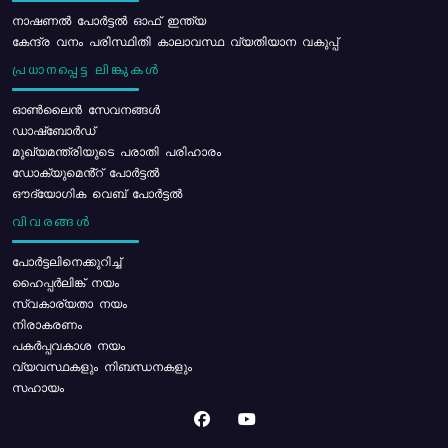
നാഷണൽ പോർട്ടൽ ഓഫ് ഇന്ത്യ
കേന്ദ്ര വനം പരിസ്ഥിതി കാലാവസ്ഥ വ്യതിയാന വകുപ്പ്
പ്രധാനപ്പെട്ട ലിങ്കുകൾ
ഓൺലൈൻ സേവനങ്ങൾ
ഡാഷ്ബോർഡ്
മുഖ്യമന്ത്രിയുടെ പരാതി പരിഹാരം
ഡോക്യുമെൻ്റ് പോർട്ടൽ
ഔദ്യോഗിക വെബ് പോർട്ടൽ
വിവരങ്ങൾ
പോര്‍ട്ടലിനെക്കുറിച്ച്
ഹൈപ്പർലിങ്ക് നയം
സ്വകാര്യതാ നയം
നിരാകരണം
പകർപ്പവകാശ നയം
വ്യവസ്ഥകളും നിബന്ധനകളും
സഹായം