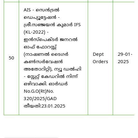
AIS - സെൻട്രൽ
ഡെപ്യൂട്ടേഷൻ -
ശ്രീ.സഞ്ജയൻ കുമാർ IFS
(KL-2022) -
ഇൻസ്പെക്ടർ ജനറൽ
ഓഫ് ഫോറസ്റ്റ്
(നാഷണൽ ടൈഗർ
Dept
29-01-
50
കൺസർവേഷൻ
Orders
2025
അതോറിറ്റി), ന്യൂ ഡൽഹി
- സ്റ്റേറ്റ് കേഡറിൽ നിന്ന്
ഒഴിവാക്കി. ഓർഡർ
No.G.O(Rt)No.
320/2025/GAD
തീയതി:23.01.2025