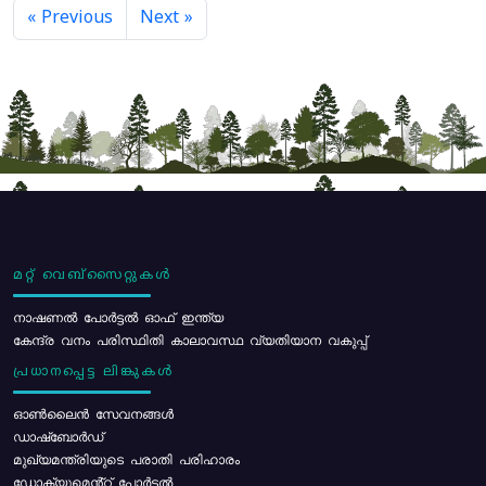
« Previous
Next »
മറ്റ് വെബ്സൈറ്റുകൾ
നാഷണൽ പോർട്ടൽ ഓഫ് ഇന്ത്യ
കേന്ദ്ര വനം പരിസ്ഥിതി കാലാവസ്ഥ വ്യതിയാന വകുപ്പ്
പ്രധാനപ്പെട്ട ലിങ്കുകൾ
ഓൺലൈൻ സേവനങ്ങൾ
ഡാഷ്ബോർഡ്
മുഖ്യമന്ത്രിയുടെ പരാതി പരിഹാരം
ഡോക്യുമെൻ്റ് പോർട്ടൽ