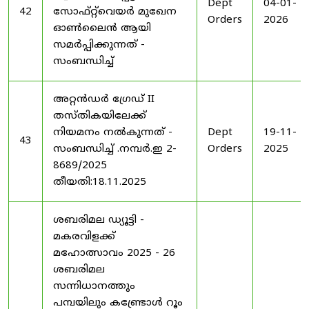
Dept
04-01-
42
സോഫ്റ്റ്‌വെയർ മുഖേന
Orders
2026
ഓൺലൈൻ ആയി
സമർപ്പിക്കുന്നത് -
സംബന്ധിച്ച്
അറ്റൻഡർ ഗ്രേഡ് II
തസ്തികയിലേക്ക്
നിയമനം നൽകുന്നത് -
Dept
19-11-
43
സംബന്ധിച്ച് .നമ്പർ.ഇ 2-
Orders
2025
8689/2025
തീയതി:18.11.2025
ശബരിമല ഡ്യൂട്ടി -
മകരവിളക്ക്
മഹോത്സാവം 2025 - 26
ശബരിമല
സന്നിധാനത്തും
പമ്പയിലും കണ്ട്രോൾ റൂം