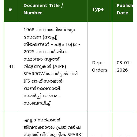
Document Title /
Publishe
#
Type
Number
Date
1968-ലെ അഖിലേന്ത്യാ
സേവന (നടപ്പ്)
നിയമങ്ങൾ - ചട്ടം 16()2 -
2025-ലെ വാർഷിക
സ്ഥാവര സ്വത്ത്
Dept
03-01-
41
റിട്ടേണുകൾ (AIPR)
Orders
2026
SPARROW പോർട്ടൽ വഴി
IFS ഓഫീസർമാർ
ഓൺലൈനായി
സമർപ്പിക്കണം -
സംബന്ധിച്ച്
എല്ലാ സർക്കാർ
ജീവനക്കാരും പ്രതിവർഷ
സ്വത്ത് വിവരപ്പട്ടിക SPARK