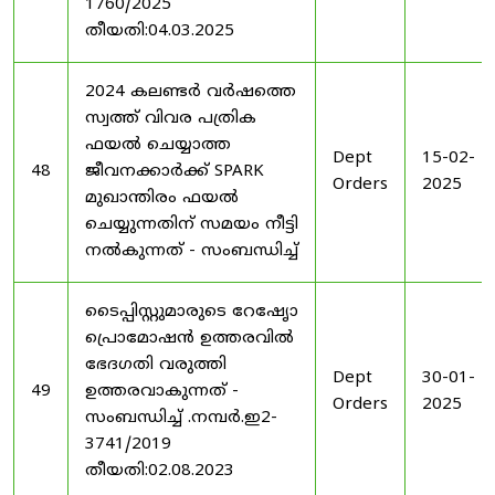
1760/2025
തീയതി:04.03.2025
2024 കലണ്ടർ വർഷത്തെ
സ്വത്ത് വിവര പത്രിക
ഫയൽ ചെയ്യാത്ത
Dept
15-02-
48
ജീവനക്കാർക്ക് SPARK
Orders
2025
മുഖാന്തിരം ഫയൽ
ചെയ്യുന്നതിന് സമയം നീട്ടി
നൽകുന്നത് - സംബന്ധിച്ച്
ടൈപ്പിസ്റ്റുമാരുടെ റേഷേൃാ
പ്രൊമോഷൻ ഉത്തരവിൽ
ഭേദഗതി വരുത്തി
Dept
30-01-
49
ഉത്തരവാകുന്നത് -
Orders
2025
സംബന്ധിച്ച് .നമ്പർ.ഇ2-
3741/2019
തീയതി:02.08.2023