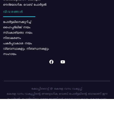
ഔദ്യോഗിക വെബ് പോർട്ടൽ
വിവരങ്ങൾ
പോര്‍ട്ടലിനെക്കുറിച്ച്
ഹൈപ്പർലിങ്ക് നയം
സ്വകാര്യതാ നയം
നിരാകരണം
പകർപ്പവകാശ നയം
വ്യവസ്ഥകളും നിബന്ധനകളും
സഹായം
കോപ്പിറൈറ്റ് @ കേരള വനം വകുപ്പ്.
കേരള വനം വകുപ്പിന്റെ ഔദ്യോഗിക വെബ്-പോർട്ടലിന്റെ ഭാഗമാണ് ഈ
പോർട്ടൽ. പോർട്ടലിലെ ഉള്ളടക്കത്തിന്റെ ഉടമസ്ഥാവകാശം കേരള വനം
വകുപ്പിനാണ്. പോർട്ടൽ രൂപകൽപ്പന ചെയ്തിട്ടുള്ളത്
സി-ഡിറ്റ്
ആണ്.