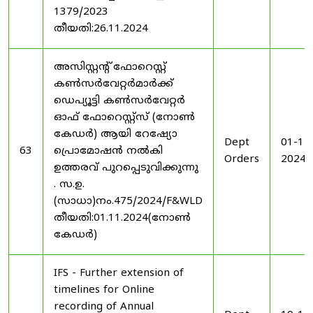
1379/2023
തീയതി:26.11.2024
അസിസ്റ്റന്റ് ഫോറെസ്റ്റ്
കൺസർവേറ്റർമാർക്ക്
ഡെപ്യൂട്ടി കൺസർവേറ്റർ
ഓഫ് ഫോറെസ്റ്റ്സ് (നോൺ
കേഡർ) ആയി റേഷ്യോ
Dept
01-11
63
പ്രൊമോഷൻ നൽകി
Orders
2024
ഉത്തരവ് പുറപ്പെടുവിക്കുന്നു
. സ.ഉ.
(സാധാ)നം.475/2024/F&WLD
തീയതി:01.11.2024(നോൺ
കേഡർ)
IFS - Further extension of
timelines for Online
recording of Annual