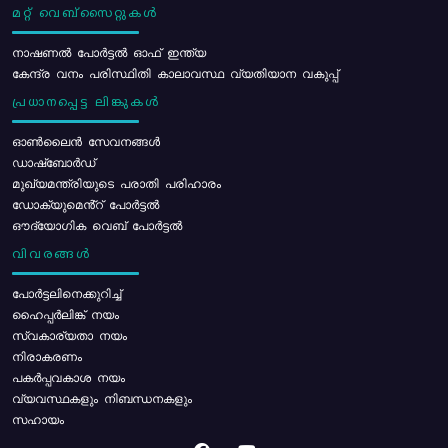
മറ്റ് വെബ്സൈറ്റുകൾ
നാഷണൽ പോർട്ടൽ ഓഫ് ഇന്ത്യ
കേന്ദ്ര വനം പരിസ്ഥിതി കാലാവസ്ഥ വ്യതിയാന വകുപ്പ്
പ്രധാനപ്പെട്ട ലിങ്കുകൾ
ഓൺലൈൻ സേവനങ്ങൾ
ഡാഷ്ബോർഡ്
മുഖ്യമന്ത്രിയുടെ പരാതി പരിഹാരം
ഡോക്യുമെൻ്റ് പോർട്ടൽ
ഔദ്യോഗിക വെബ് പോർട്ടൽ
വിവരങ്ങൾ
പോര്‍ട്ടലിനെക്കുറിച്ച്
ഹൈപ്പർലിങ്ക് നയം
സ്വകാര്യതാ നയം
നിരാകരണം
പകർപ്പവകാശ നയം
വ്യവസ്ഥകളും നിബന്ധനകളും
സഹായം