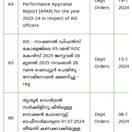
Dept
19-11
64
Performance Appraisal
Orders
2024
Report (APAR) for the year
2023-24 in respect of AIS
officers
AIS - നാഷണൽ ഡിഫൻസ്
കോളേജിലെ 65-ാമത് NDC
കോഴ്‌സ് 2025 ജനുവരി 06
Dept
15-11
65
മുതൽ 2025 നവംബർ 28
Orders
2024
വരെ ഷെഡ്യൂൾ ചെയ്‌തു -
നോമിനേഷൻ ക്ഷണിച്ചു -
reg
തൃശൂർ സെൻട്രൽ
സർക്കിളിനു കീഴിലുള്ള
സെക്ഷൻ ഫോറെസ്റ്റ്
Dept
08-11
66
ഓഫീസർമാരുടെ 01.07.2024
Orders
2024
തീയതി കണക്കാക്കിയുള്ള