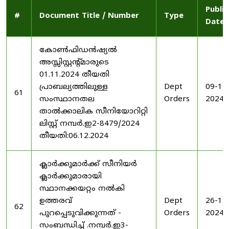
Publi
#
Document Title / Number
Type
Date
കോൺഫിഡൻഷ്യൽ
അസ്സിസ്റ്റന്റ്മാരുടെ
01.11.2024 തീയതി
പ്രാബല്യത്തിലുള്ള
Dept
09-12
61
സംസ്ഥാനതല
Orders
2024
താൽക്കാലിക സീനിയോറിറ്റി
ലിസ്റ്റ് നമ്പർ.ഇ2-8479/2024
തീയതി:06.12.2024
ക്ലാർക്കുമാർക്ക് സീനിയർ
ക്ലാർക്കുമാരായി
സ്ഥാനക്കയറ്റം നൽകി
ഉത്തരവ്
Dept
26-11
62
പുറപ്പെടുവിക്കുന്നത് -
Orders
2024
സംബന്ധിച്ച് .നമ്പർ.ഇ3-