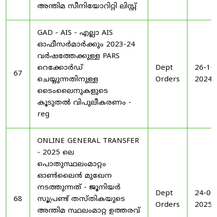
അന്തിമ സീനിയോറിറ്റി ലിസ്റ്റ്
GAD - AIS - എല്ലാ AIS
ഓഫീസർമാർക്കും 2023-24
വർഷത്തേക്കുള്ള PARS
റെക്കോർഡ്
Dept
26-10
67
ചെയ്യുന്നതിനുള്ള
Orders
2024
ടൈംലൈനുകളുടെ
കൂടുതൽ വിപുലീകരണം -
reg
ONLINE GENERAL TRANSFER
- 2025 ലെ
പൊതുസ്ഥലംമാറ്റം
ഓൺലൈൻ മുഖേന
നടത്തുന്നത് - ജൂനിയർ
Dept
24-06
68
സൂപ്രണ്ട് തസ്തികയുടെ
Orders
2025
അന്തിമ സ്ഥലംമാറ്റ ഉത്തരവ്