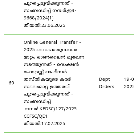
പുറപ്പെടുവിക്കുന്നത് -
സംബന്ധിച്ച് നമ്പർ.ഇ3-
9668/2024(1)
തീയതി:23.06.2025
Online General Transfer -
2025 ലെ പൊതുസ്ഥലം
മാറ്റം ഓൺലൈൻ മുഖേന
നടത്തുന്നത് - സെക്ഷൻ
ഫോറസ്റ്റ് ഓഫീസർ
തസ്തികയുടെ കരട്
Dept
19-07
69
സ്ഥലംമാറ്റ ഉത്തരവ്
Orders
2025
പുറപ്പെടുവിക്കുന്നത് -
സംബന്ധിച്ച്
.നമ്പർ.KFDSC/127/2025 -
CCFSC/QE1
തീയതി:17.07.2025