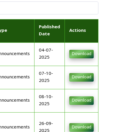
Published
ype
Actions
Date
04-07-
nnouncements
Download
2025
07-10-
nnouncements
Download
2025
08-10-
nnouncements
Download
2025
26-09-
nnouncements
Download
2025