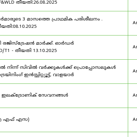
F&WLD തീയതി:26.08.2025
ഫീസർമാരുടെ 3 മാസത്തെ പ്രാഥമിക പരിശീലനം .
A
ീയതി:08.10.2025
ർട്ടി രജിസ്ട്രേഷൻ മാർക്ക്. ഓർഡർ
A
/T1 - തീയതി 13.10.2025
നിന്ന് സിവിൽ വർക്കുകൾക്ക് പ്രൊപ്പോസലുകൾ
A
ട്രെയിനിംഗ് ഇൻസ്റ്റിറ്റ്യൂട്ട്, വാളയാർ
ുടെ ഇലക്ട്രോണിക് സേവനങ്ങൾ
A
 (ഐ എഫ് എസ)
A