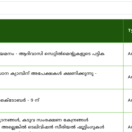
T
 നിയമനം - ആദിവാസി സെറ്റിൽമെന്റുകളുടെ പട്ടിക
A
ഠന ക്യാമ്പിന് അപേക്ഷകൾ ക്ഷണിക്കുന്നു -
A
 ഒക്ടോബർ - 9 ന്
A
യാനങ്ങൾ, കടുവ സംരക്ഷണ കേന്ദ്രങ്ങൾ
മ അല്ലെങ്കിൽ ടെലിവിഷൻ സീരിയൽ ഷൂട്ടിംഗുകൾ
A