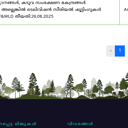
യാനങ്ങൾ, കടുവ സംരക്ഷണ കേന്ദ്രങ്ങൾ
മ അല്ലെങ്കിൽ ടെലിവിഷൻ സീരിയൽ ഷൂട്ടിംഗുകൾ
A
F&WLD തീയതി:26.08.2025
‹
1
പ്പെട്ട ലിങ്കുകൾ
വിവരങ്ങൾ