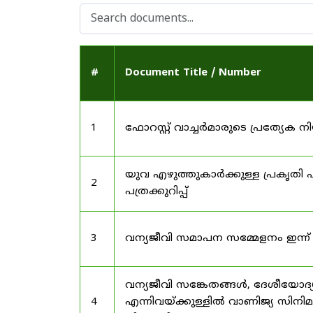
#
Document Title / Number
1
ഫോറസ്റ്റ് വാച്ചർമാരുടെ പ്രത്യേക
യുവ എഴുത്തുകാർക്കുള്ള പ്രകൃതി പ
2
പത്രക്കുറിപ്പ്
3
വന്യജീവി സമാപന സമ്മേളനം ഇന്ന്
വന്യജീവി സങ്കേതങ്ങൾ, ദേശീയോദ്
4
എന്നിവയ്ക്കുള്ളിൽ വാണിജ്യ സിനി