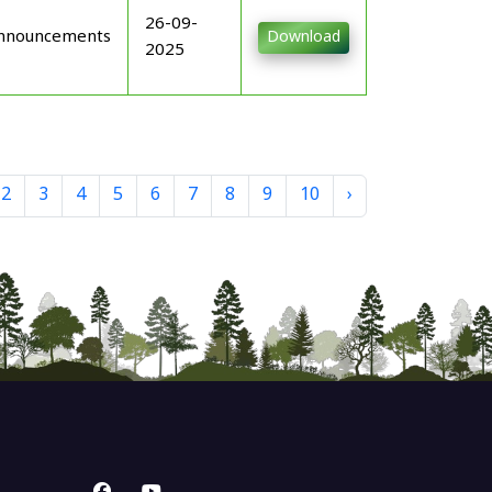
26-09-
nnouncements
Download
2025
2
3
4
5
6
7
8
9
10
›