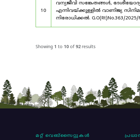
വന്യജീവി സങ്കേതങ്ങൾ, ദേശീയോദ്
10
എന്നിവയ്ക്കുള്ളിൽ വാണിജ്യ സിനി
നിരോധിക്കൽ. G.O(Rt)No.363/2025/
Showing
1
to
10
of
92
results
മറ്റ് വെബ്സൈറ്റുകൾ
പ്രധാന