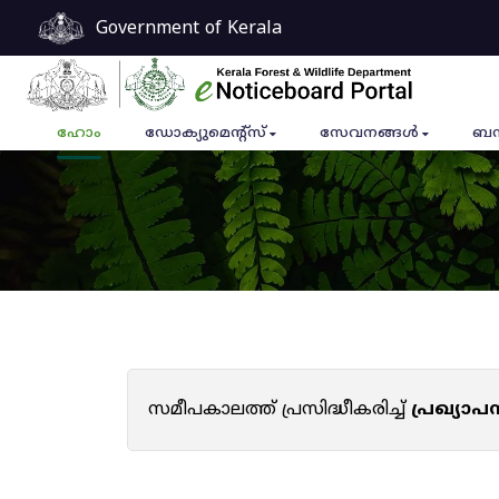
Government of Kerala
ഹോം
ഡോക്യുമെൻ്റ്സ്
സേവനങ്ങൾ
ബന
സമീപകാലത്ത് പ്രസിദ്ധീകരിച്ച്
പ്രഖ്യാ