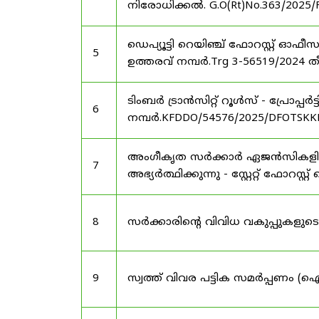
നിരോധിക്കൽ. G.O(Rt)No.363/2025/
ഡെപ്യൂട്ടി റെയിഞ്ച് ഫോറസ്റ്റ് ഓ
5
ഉത്തരവ് നമ്പർ.Trg 3-56519/2024 ത
ടിംബർ ട്രാൻസിറ്റ് റൂൾസ് - പ്രോപ്പ
6
നമ്പർ.KFDDO/54576/2025/DFOTSKKD
അംഗീകൃത സർക്കാർ ഏജൻസികളിൽ 
7
അഭ്യർത്ഥിക്കുന്നു - സ്റ്റേറ്റ് ഫോറസ്റ്റ് 
8
സർക്കാരിന്റെ വിവിധ വകുപ്പുകള
9
സ്വത്ത് വിവര പട്ടിക സമർപ്പണം