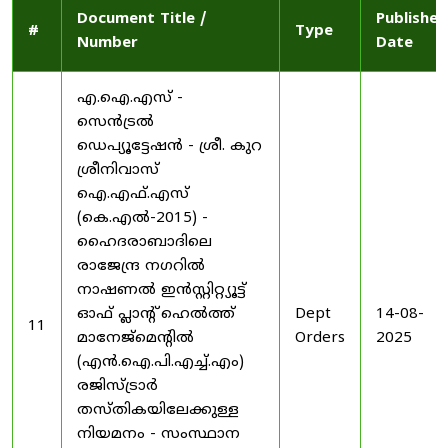
Document Title /
Published
#
Type
Number
Date
എ.ഐ.എസ് -
സെൻട്രൽ
ഡെപ്യൂട്ടേഷൻ - ശ്രീ. കുറ
ശ്രീനിവാസ്
ഐ.എഫ്.എസ്
(കെ.എൽ-2015) -
ഹൈദരാബാദിലെ
രാജേന്ദ്ര നഗറിൽ
നാഷണൽ ഇൻസ്റ്റിറ്റ്യൂട്ട്
ഓഫ് പ്ലാന്റ് ഹെൽത്ത്
Dept
14-08-
11
മാനേജ്‌മെന്റിൽ
Orders
2025
(എൻ.ഐ.പി.എച്ച്.എം)
രജിസ്ട്രാർ
തസ്തികയിലേക്കുള്ള
നിയമനം - സംസ്ഥാന