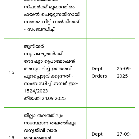
സ്പാർക്ക് മുഖാന്തിരം
ഫയൽ ചെയ്യുന്നതിനായി
സമയം നീട്ടി നൽകിയത്
- സംബന്ധിച്ച്
ജൂനിയർ
സൂപ്രണ്ടുമാർക്ക്
റേഷ്യോ പ്രൊമോഷൻ
അനുവദിച്ച് ഉത്തരവ്
Dept
25-09-
15
പുറപ്പെടുവിക്കുന്നത് -
Orders
2025
സംബന്ധിച്ച് .നമ്പർ.ഇ3-
1524/2023
തീയതി:24.09.2025
ജില്ലാ തലത്തിലും
സംസ്ഥാന തലത്തിലും
വന്യജീവി വാര
Dept
27-09-
16
മത്സരങ്ങൾ