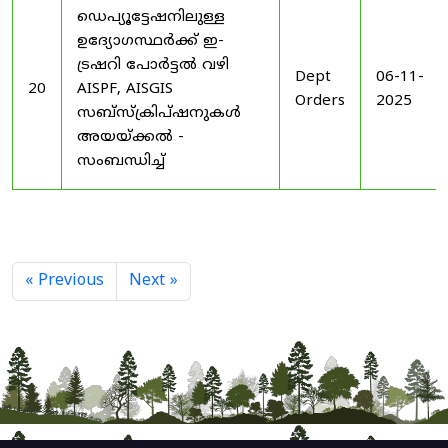
ഡെപ്യൂട്ടേഷനിലുള്ള
ഉദ്യോഗസ്ഥർക്ക് ഇ-
ട്രഷറി പോർട്ടൽ വഴി
Dept
06-11-
20
AISPF, AISGIS
Orders
2025
സബ്‌സ്‌ക്രിപ്‌ഷനുകൾ
അയയ്ക്കൽ -
സംബന്ധിച്ച്
« Previous
Next »