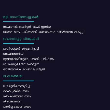
മറ്റ് വെബ്സൈറ്റുകൾ
നാഷണൽ പോർട്ടൽ ഓഫ് ഇന്ത്യ
കേന്ദ്ര വനം പരിസ്ഥിതി കാലാവസ്ഥ വ്യതിയാന വകുപ്പ്
പ്രധാനപ്പെട്ട ലിങ്കുകൾ
ഓൺലൈൻ സേവനങ്ങൾ
ഡാഷ്ബോർഡ്
മുഖ്യമന്ത്രിയുടെ പരാതി പരിഹാരം
ഡോക്യുമെൻ്റ് പോർട്ടൽ
ഔദ്യോഗിക വെബ് പോർട്ടൽ
വിവരങ്ങൾ
പോര്‍ട്ടലിനെക്കുറിച്ച്
ഹൈപ്പർലിങ്ക് നയം
സ്വകാര്യതാ നയം
നിരാകരണം
പകർപ്പവകാശ നയം