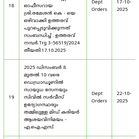
Dept
17-10-
18
ഓഫീസറായ
Orders
2025
ശ്രി.രമേശൻ കെ - യെ
ഒഴിവാക്കി ഉത്തരവ്
പുറപ്പെടുവിക്കുന്നത്
സംബന്ധിച്ച് . ഉത്തരവ്
നമ്പർ.Trg 3-56519/2024
തീയതി:17.10.2025
2025 ഡിസംബർ 8
മുതൽ 10 വരെ
ഡെഡ്രാഡൂണിൽ
സായുധ സേനയും
Dept
22-10-
19
സിവിൽ സർവീസ്
Orders
2025
ഉദ്യോഗസ്ഥരും
തമ്മിലുള്ള മിഡ് കരിയർ
ആശയവിനിമയം -
എ.ഐ.എസ്.