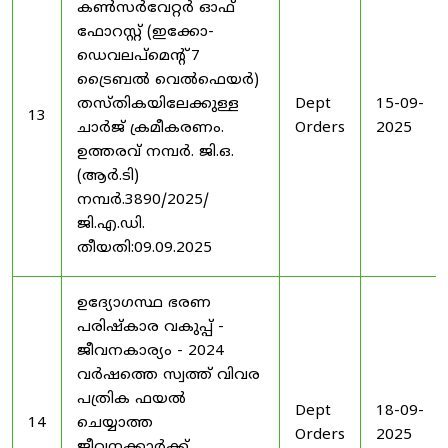
കൺസർവേറ്റർ ഓഫ്
ഫോറസ്റ്റ് (ഇക്കോ-
ഡെവലപ്മെന്റ് 7
ട്രൈബൽ വെൽഫെയർ)
തസ്തികയിലേക്കുള്ള
Dept
15-09-
13
ചാർജ് ക്രമീകരണം.
Orders
2025
ഉത്തരവ് നമ്പർ. ജി.ഒ.
(ആർ.ടി)
നമ്പർ.3890/2025/
ജി.എ.ഡി.
തീയതി:09.09.2025
ഉദ്യോഗസ്ഥ ഭരണ
പരിഷ്കാര വകുപ്പ് -
ജീവനകാര്യം - 2024
വർഷത്തെ സ്വത്ത് വിവര
പത്രിക ഫയൽ
Dept
18-09-
14
ചെയ്യാത്ത
Orders
2025
ജീവനക്കാർക്ക്