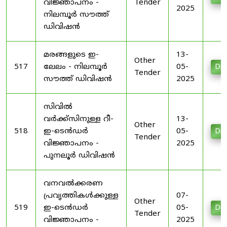
വിജ്ഞാപനം -
Tender
2025
നിലമ്പൂർ സൗത്ത്
ഡിവിഷൻ
മരങ്ങളുടെ ഇ-
13-
Other
517
ലേലം - നിലമ്പൂർ
05-
Do
Tender
സൗത്ത് ഡിവിഷൻ
2025
സിവിൽ
വർക്ക്സിനുള്ള റീ-
13-
Other
518
ഇ-ടെൻഡർ
05-
Do
Tender
വിജ്ഞാപനം -
2025
പുനലൂർ ഡിവിഷൻ
വനവൽക്കരണ
പ്രവൃത്തികൾക്കുള്ള
07-
Other
519
ഇ-ടെൻഡർ
05-
Do
Tender
വിജ്ഞാപനം -
2025