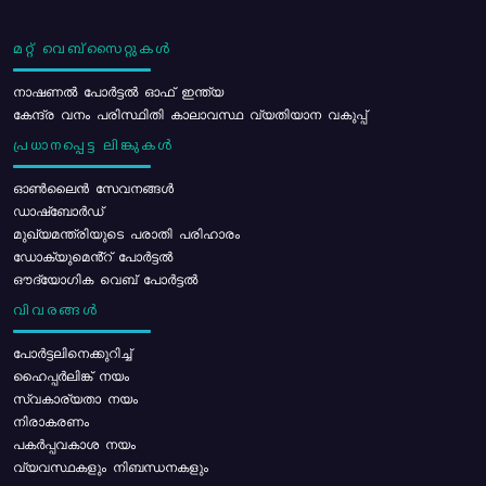
മറ്റ് വെബ്സൈറ്റുകൾ
നാഷണൽ പോർട്ടൽ ഓഫ് ഇന്ത്യ
കേന്ദ്ര വനം പരിസ്ഥിതി കാലാവസ്ഥ വ്യതിയാന വകുപ്പ്
പ്രധാനപ്പെട്ട ലിങ്കുകൾ
ഓൺലൈൻ സേവനങ്ങൾ
ഡാഷ്ബോർഡ്
മുഖ്യമന്ത്രിയുടെ പരാതി പരിഹാരം
ഡോക്യുമെൻ്റ് പോർട്ടൽ
ഔദ്യോഗിക വെബ് പോർട്ടൽ
വിവരങ്ങൾ
പോര്‍ട്ടലിനെക്കുറിച്ച്
ഹൈപ്പർലിങ്ക് നയം
സ്വകാര്യതാ നയം
നിരാകരണം
പകർപ്പവകാശ നയം
വ്യവസ്ഥകളും നിബന്ധനകളും