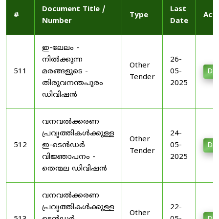
Document Title /
Last
#
Type
Act
Number
Date
ഇ-ലേലം -
നിൽക്കുന്ന
26-
Other
511
മരങ്ങളുടെ -
05-
Do
Tender
തിരുവനന്തപുരം
2025
ഡിവിഷൻ
വനവൽക്കരണ
പ്രവൃത്തികൾക്കുള്ള
24-
Other
512
ഇ-ടെൻഡർ
05-
Do
Tender
വിജ്ഞാപനം -
2025
തെന്മല ഡിവിഷൻ
വനവൽക്കരണ
പ്രവൃത്തികൾക്കുള്ള
22-
Other