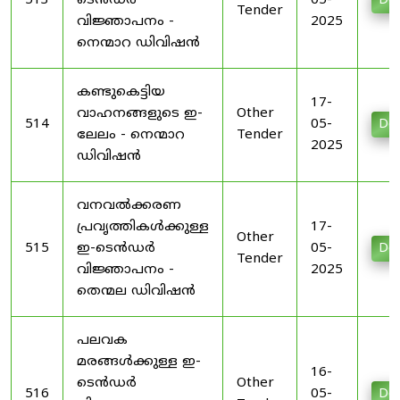
513
ടെൻഡർ
05-
Do
Tender
വിജ്ഞാപനം -
2025
നെന്മാറ ഡിവിഷൻ
കണ്ടുകെട്ടിയ
17-
വാഹനങ്ങളുടെ ഇ-
Other
514
05-
Do
ലേലം - നെന്മാറ
Tender
2025
ഡിവിഷൻ
വനവൽക്കരണ
പ്രവൃത്തികൾക്കുള്ള
17-
Other
515
ഇ-ടെൻഡർ
05-
Do
Tender
വിജ്ഞാപനം -
2025
തെന്മല ഡിവിഷൻ
പലവക
മരങ്ങൾക്കുള്ള ഇ-
16-
ടെൻഡർ
Other
516
05-
Do