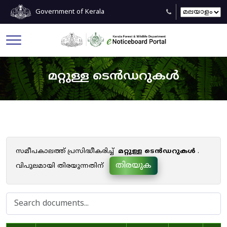
Government of Kerala
മറ്റുള്ള ടെൻഡറുകൾ
സമീപകാലത്ത് പ്രസിദ്ധീകരിച്ച്
മറ്റുള്ള ടെൻഡറുകൾ
.
തിരയുക
വിപുലമായി തിരയുന്നതിന്