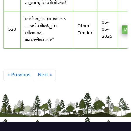
പുനലൂർ ഡിവിഷൻ
തടിയുടെ ഇ-ലേലം
05-
- തടി വിൽപ്പന
Other
520
05-
Do
വിഭാഗം,
Tender
2025
കോഴിക്കോട്
« Previous
Next »