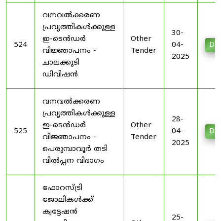
വനവൽക്കരണ
പ്രവൃത്തികൾക്കുള്ള
30-
ഇ-ടെൻഡർ
Other
524
04-
Do
വിജ്ഞാപനം -
Tender
2025
ചാലക്കുടി
ഡിവിഷൻ
വനവൽക്കരണ
പ്രവൃത്തികൾക്കുള്ള
28-
ഇ-ടെൻഡർ
Other
525
04-
Do
വിജ്ഞാപനം -
Tender
2025
പെരുമ്പാവൂർ തടി
വിൽപ്പന വിഭാഗം
ഫോറസ്ട്രി
ജോലികൾക്ക്
ക്വട്ടേഷൻ
25-