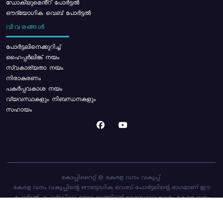
ഡോക്യുമെൻ്റ് പോർട്ടൽ
ഔദ്യോഗിക വെബ് പോർട്ടൽ
വിവരങ്ങൾ
പോര്‍ട്ടലിനെക്കുറിച്ച്
ഹൈപ്പർലിങ്ക് നയം
സ്വകാര്യതാ നയം
നിരാകരണം
പകർപ്പവകാശ നയം
വ്യവസ്ഥകളും നിബന്ധനകളും
സഹായം
കോപ്പിറൈറ്റ് @ കേരള വനം വകുപ്പ്.
കേരള വനം വകുപ്പിന്റെ ഔദ്യോഗിക വെബ്-പോർട്ടലിന്റെ ഭാഗമാണ് ഈ
പോർട്ടൽ. പോർട്ടലിലെ ഉള്ളടക്കത്തിന്റെ ഉടമസ്ഥാവകാശം കേരള വനം
വകുപ്പിനാണ്. പോർട്ടൽ രൂപകൽപ്പന ചെയ്തിട്ടുള്ളത്
സി-ഡിറ്റ്
ആണ്.