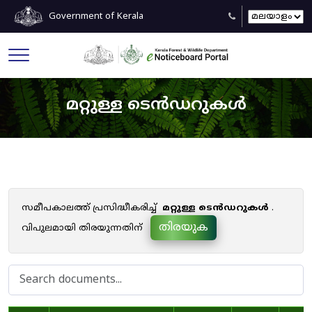
Government of Kerala
മറ്റുള്ള ടെൻഡറുകൾ
സമീപകാലത്ത് പ്രസിദ്ധീകരിച്ച്
മറ്റുള്ള ടെൻഡറുകൾ
.
തിരയുക
വിപുലമായി തിരയുന്നതിന്