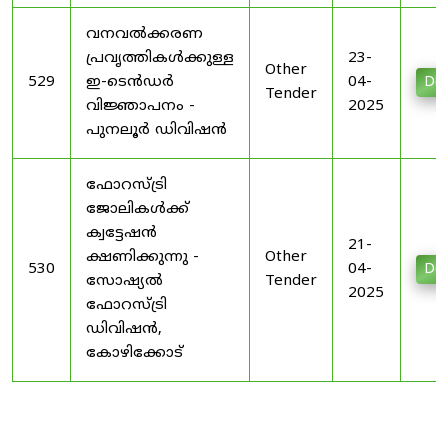
വനവൽക്കരണ
പ്രവൃത്തികൾക്കുള്ള
23-
Other
529
ഇ-ടെൻഡർ
04-
Do
Tender
വിജ്ഞാപനം -
2025
പുനലൂർ ഡിവിഷൻ
ഫോറസ്ട്രി
ജോലികൾക്ക്
ക്വട്ടേഷൻ
21-
ക്ഷണിക്കുന്നു -
Other
530
04-
Do
സോഷ്യൽ
Tender
2025
ഫോറസ്ട്രി
ഡിവിഷൻ,
കോഴിക്കോട്