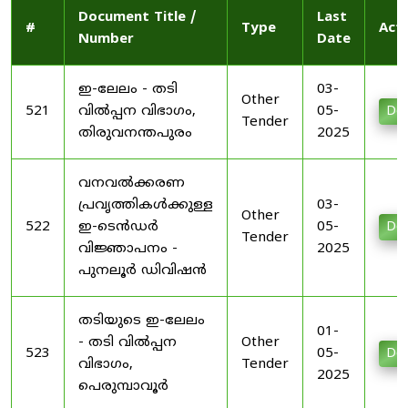
Document Title /
Last
#
Type
Act
Number
Date
ഇ-ലേലം - തടി
03-
Other
521
വിൽപ്പന വിഭാഗം,
05-
Do
Tender
തിരുവനന്തപുരം
2025
വനവൽക്കരണ
പ്രവൃത്തികൾക്കുള്ള
03-
Other
522
ഇ-ടെൻഡർ
05-
Do
Tender
വിജ്ഞാപനം -
2025
പുനലൂർ ഡിവിഷൻ
തടിയുടെ ഇ-ലേലം
01-
- തടി വിൽപ്പന
Other
523
05-
Do
വിഭാഗം,
Tender
2025
പെരുമ്പാവൂർ