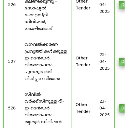
ക്ഷണിക്കുന്നു -
Other
526
04-
Do
സോഷ്യൽ
Tender
2025
ഫോറസ്ട്രി
ഡിവിഷൻ,
കോഴിക്കോട്
വനവൽക്കരണ
പ്രവൃത്തികൾക്കുള്ള
25-
ഇ-ടെൻഡർ
Other
527
04-
Do
വിജ്ഞാപനം -
Tender
2025
പുനലൂർ തടി
വിൽപ്പന വിഭാഗം
സിവിൽ
വർക്ക്സിനുള്ള റീ-
23-
Other
528
ഇ-ടെൻഡർ
04-
Do
Tender
വിജ്ഞാപനം -
2025
തൃശൂർ ഡിവിഷൻ