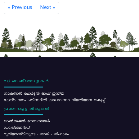
« Previous
Next »
മറ്റ് വെബ്സൈറ്റുകൾ
നാഷണൽ പോർട്ടൽ ഓഫ് ഇന്ത്യ
കേന്ദ്ര വനം പരിസ്ഥിതി കാലാവസ്ഥ വ്യതിയാന വകുപ്പ്
പ്രധാനപ്പെട്ട ലിങ്കുകൾ
ഓൺലൈൻ സേവനങ്ങൾ
ഡാഷ്ബോർഡ്
മുഖ്യമന്ത്രിയുടെ പരാതി പരിഹാരം