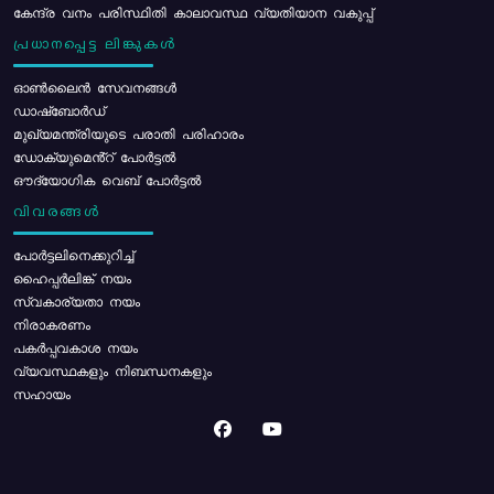
കേന്ദ്ര വനം പരിസ്ഥിതി കാലാവസ്ഥ വ്യതിയാന വകുപ്പ്
പ്രധാനപ്പെട്ട ലിങ്കുകൾ
ഓൺലൈൻ സേവനങ്ങൾ
ഡാഷ്ബോർഡ്
മുഖ്യമന്ത്രിയുടെ പരാതി പരിഹാരം
ഡോക്യുമെൻ്റ് പോർട്ടൽ
ഔദ്യോഗിക വെബ് പോർട്ടൽ
വിവരങ്ങൾ
പോര്‍ട്ടലിനെക്കുറിച്ച്
ഹൈപ്പർലിങ്ക് നയം
സ്വകാര്യതാ നയം
നിരാകരണം
പകർപ്പവകാശ നയം
വ്യവസ്ഥകളും നിബന്ധനകളും
സഹായം