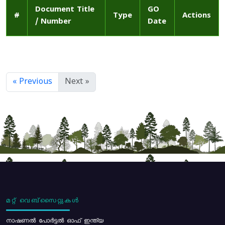
Document Title
GO
#
Type
Actions
/ Number
Date
« Previous
Next »
മറ്റ് വെബ്സൈറ്റുകൾ
നാഷണൽ പോർട്ടൽ ഓഫ് ഇന്ത്യ