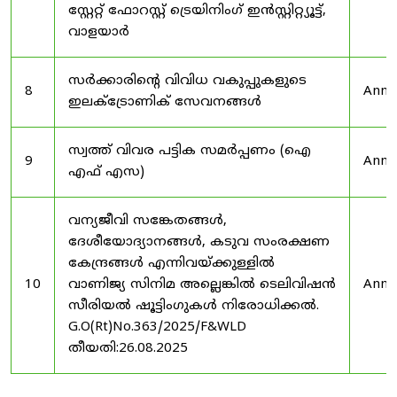
സ്റ്റേറ്റ് ഫോറസ്റ്റ് ട്രെയിനിംഗ് ഇൻസ്റ്റിറ്റ്യൂട്ട്,
വാളയാർ
സർക്കാരിന്റെ വിവിധ വകുപ്പുകളുടെ
8
Anno
ഇലക്ട്രോണിക് സേവനങ്ങൾ
സ്വത്ത് വിവര പട്ടിക സമർപ്പണം (ഐ
9
Anno
എഫ് എസ)
വന്യജീവി സങ്കേതങ്ങൾ,
ദേശീയോദ്യാനങ്ങൾ, കടുവ സംരക്ഷണ
കേന്ദ്രങ്ങൾ എന്നിവയ്ക്കുള്ളിൽ
10
വാണിജ്യ സിനിമ അല്ലെങ്കിൽ ടെലിവിഷൻ
Anno
സീരിയൽ ഷൂട്ടിംഗുകൾ നിരോധിക്കൽ.
G.O(Rt)No.363/2025/F&WLD
തീയതി:26.08.2025