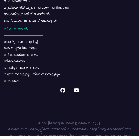
ഡാഷ്ബോർഡ്
മുഖ്യമന്ത്രിയുടെ പരാതി പരിഹാരം
ഡോക്യുമെൻ്റ് പോർട്ടൽ
ഔദ്യോഗിക വെബ് പോർട്ടൽ
വിവരങ്ങൾ
പോര്‍ട്ടലിനെക്കുറിച്ച്
ഹൈപ്പർലിങ്ക് നയം
സ്വകാര്യതാ നയം
നിരാകരണം
പകർപ്പവകാശ നയം
വ്യവസ്ഥകളും നിബന്ധനകളും
സഹായം
കോപ്പിറൈറ്റ് @ കേരള വനം വകുപ്പ്.
കേരള വനം വകുപ്പിന്റെ ഔദ്യോഗിക വെബ്-പോർട്ടലിന്റെ ഭാഗമാണ് ഈ
പോർട്ടൽ. പോർട്ടലിലെ ഉള്ളടക്കത്തിന്റെ ഉടമസ്ഥാവകാശം കേരള വനം