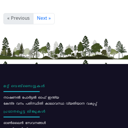
« Previous
Next »
മറ്റ് വെബ്സൈറ്റുകൾ
നാഷണൽ പോർട്ടൽ ഓഫ് ഇന്ത്യ
കേന്ദ്ര വനം പരിസ്ഥിതി കാലാവസ്ഥ വ്യതിയാന വകുപ്പ്
പ്രധാനപ്പെട്ട ലിങ്കുകൾ
ഓൺലൈൻ സേവനങ്ങൾ