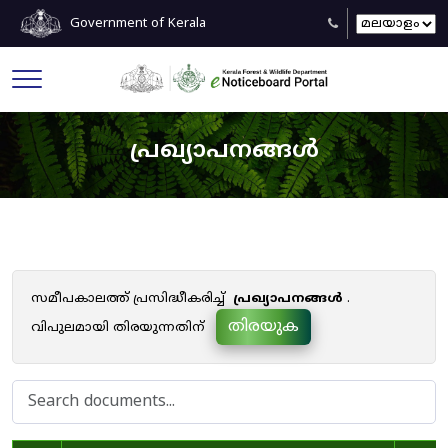
Government of Kerala
പ്രഖ്യാപനങ്ങൾ
സമീപകാലത്ത് പ്രസിദ്ധീകരിച്ച്
പ്രഖ്യാപനങ്ങൾ
.
തിരയുക
വിപുലമായി തിരയുന്നതിന്