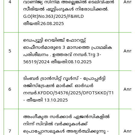
4
വാണിജ്യ സിനിമ അല്ലെങ്കിൽ ടെലിവിഷൻ
Anno
സീരിയൽ ഷൂട്ടിംഗുകൾ നിരോധിക്കൽ.
G.O(Rt)No.363/2025/F&WLD
തീയതി:26.08.2025
ഡെപ്യൂട്ടി റെയിഞ്ച് ഫോറസ്റ്റ്
ഓഫീസർമാരുടെ 3 മാസത്തെ പ്രാഥമിക
5
Anno
പരിശീലനം . ഉത്തരവ് നമ്പർ.Trg 3-
56519/2024 തീയതി:08.10.2025
ടിംബർ ട്രാൻസിറ്റ് റൂൾസ് - പ്രോപ്പർട്ടി
രജിസ്ട്രേഷൻ മാർക്ക്. ഓർഡർ
6
Anno
നമ്പർ.KFDDO/54576/2025/DFOTSKKD/T1
- തീയതി 13.10.2025
അംഗീകൃത സർക്കാർ ഏജൻസികളിൽ
നിന്ന് സിവിൽ വർക്കുകൾക്ക്
7
പ്രൊപ്പോസലുകൾ അഭ്യർത്ഥിക്കുന്നു -
Anno