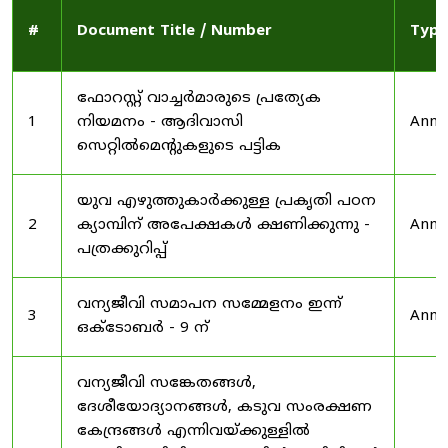
#
Document Title / Number
Type
ഫോറസ്റ്റ് വാച്ചർമാരുടെ പ്രത്യേക
1
നിയമനം - ആദിവാസി
Anno
സെറ്റിൽമെന്റുകളുടെ പട്ടിക
യുവ എഴുത്തുകാർക്കുള്ള പ്രകൃതി പഠന
2
ക്യാമ്പിന് അപേക്ഷകൾ ക്ഷണിക്കുന്നു -
Anno
പത്രക്കുറിപ്പ്
വന്യജീവി സമാപന സമ്മേളനം ഇന്ന്
3
Anno
ഒക്ടോബർ - 9 ന്
വന്യജീവി സങ്കേതങ്ങൾ,
ദേശീയോദ്യാനങ്ങൾ, കടുവ സംരക്ഷണ
കേന്ദ്രങ്ങൾ എന്നിവയ്ക്കുള്ളിൽ