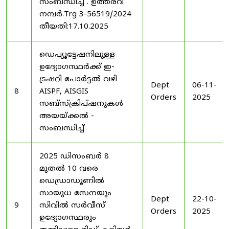
സംബന്ധിച്ച് . ഉത്തരവ്
നമ്പർ.Trg 3-56519/2024
തീയതി:17.10.2025
ഡെപ്യൂട്ടേഷനിലുള്ള
ഉദ്യോഗസ്ഥർക്ക് ഇ-
ട്രഷറി പോർട്ടൽ വഴി
Dept
06-11-
8
AISPF, AISGIS
Orders
2025
സബ്‌സ്‌ക്രിപ്‌ഷനുകൾ
അയയ്ക്കൽ -
സംബന്ധിച്ച്
2025 ഡിസംബർ 8
മുതൽ 10 വരെ
ഡെഡ്രാഡൂണിൽ
സായുധ സേനയും
Dept
22-10-
9
സിവിൽ സർവീസ്
Orders
2025
ഉദ്യോഗസ്ഥരും