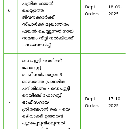
പത്രിക ഫയൽ
Dept
18-09-
6
ചെയ്യാത്ത
Orders
2025
ജീവനക്കാർക്ക്
സ്പാർക്ക് മുഖാന്തിരം
ഫയൽ ചെയ്യുന്നതിനായി
സമയം നീട്ടി നൽകിയത്
- സംബന്ധിച്ച്
ഡെപ്യൂട്ടി റെയിഞ്ച്
ഫോറസ്റ്റ്
ഓഫീസർമാരുടെ 3
മാസത്തെ പ്രാഥമിക
പരിശീലനം - ഡെപ്യൂട്ടി
റെയിഞ്ച് ഫോറസ്റ്റ്
Dept
17-10-
7
ഓഫീസറായ
Orders
2025
ശ്രി.രമേശൻ കെ - യെ
ഒഴിവാക്കി ഉത്തരവ്
പുറപ്പെടുവിക്കുന്നത്