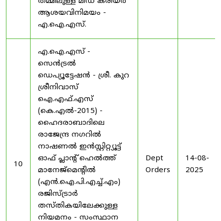
തമ്മിലുള്ള മിഡ് കരിയർ
ആശയവിനിമയം -
എ.ഐ.എസ്.
എ.ഐ.എസ് -
സെൻട്രൽ
ഡെപ്യൂട്ടേഷൻ - ശ്രീ. കുറ
ശ്രീനിവാസ്
ഐ.എഫ്.എസ്
(കെ.എൽ-2015) -
ഹൈദരാബാദിലെ
രാജേന്ദ്ര നഗറിൽ
നാഷണൽ ഇൻസ്റ്റിറ്റ്യൂട്ട്
ഓഫ് പ്ലാന്റ് ഹെൽത്ത്
Dept
14-08-
10
മാനേജ്‌മെന്റിൽ
Orders
2025
(എൻ.ഐ.പി.എച്ച്.എം)
രജിസ്ട്രാർ
തസ്തികയിലേക്കുള്ള
നിയമനം - സംസ്ഥാന