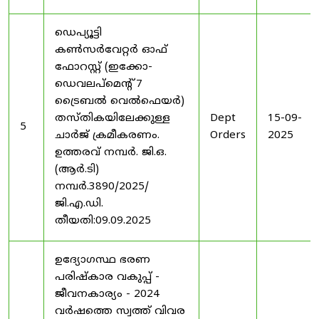
ഡെപ്യൂട്ടി
കൺസർവേറ്റർ ഓഫ്
ഫോറസ്റ്റ് (ഇക്കോ-
ഡെവലപ്മെന്റ് 7
ട്രൈബൽ വെൽഫെയർ)
തസ്തികയിലേക്കുള്ള
Dept
15-09-
5
ചാർജ് ക്രമീകരണം.
Orders
2025
ഉത്തരവ് നമ്പർ. ജി.ഒ.
(ആർ.ടി)
നമ്പർ.3890/2025/
ജി.എ.ഡി.
തീയതി:09.09.2025
ഉദ്യോഗസ്ഥ ഭരണ
പരിഷ്കാര വകുപ്പ് -
ജീവനകാര്യം - 2024
വർഷത്തെ സ്വത്ത് വിവര