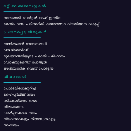
മറ്റ് വെബ്സൈറ്റുകൾ
നാഷണൽ പോർട്ടൽ ഓഫ് ഇന്ത്യ
കേന്ദ്ര വനം പരിസ്ഥിതി കാലാവസ്ഥ വ്യതിയാന വകുപ്പ്
പ്രധാനപ്പെട്ട ലിങ്കുകൾ
ഓൺലൈൻ സേവനങ്ങൾ
ഡാഷ്ബോർഡ്
മുഖ്യമന്ത്രിയുടെ പരാതി പരിഹാരം
ഡോക്യുമെൻ്റ് പോർട്ടൽ
ഔദ്യോഗിക വെബ് പോർട്ടൽ
വിവരങ്ങൾ
പോര്‍ട്ടലിനെക്കുറിച്ച്
ഹൈപ്പർലിങ്ക് നയം
സ്വകാര്യതാ നയം
നിരാകരണം
പകർപ്പവകാശ നയം
വ്യവസ്ഥകളും നിബന്ധനകളും
സഹായം