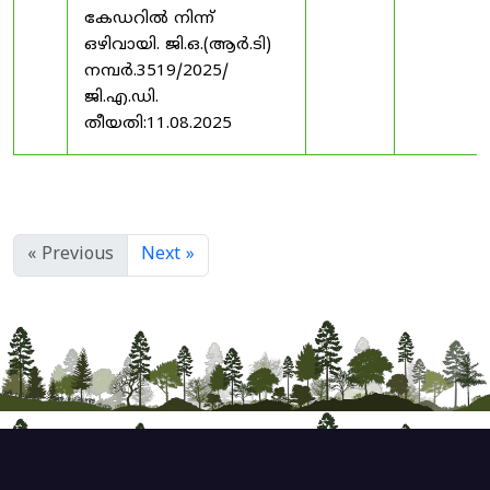
കേഡറിൽ നിന്ന്
ഒഴിവായി. ജി.ഒ.(ആർ.ടി)
നമ്പർ.3519/2025/
ജി.എ.ഡി.
തീയതി:11.08.2025
« Previous
Next »