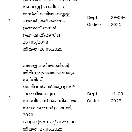
റാന്നിയിലെ ഡിവിഷണൽ
ഫോറസ്റ്റ് ഓഫീസർ
തസ്തികയിലേക്കുള്ള
Dept
29-08-
3
ചാർജ് ക്രമീകരണം.
Orders
2025
ഉത്തരവ് നമ്പർ.
ഐ.എഫ്.എസ് II -
28708/2018
തീയതി:26.08.2025
കേരള സർക്കാരിന്റെ
കീഴിലുള്ള അഖിലേന്ത്യാ
സർവീസ്
ഓഫീസർമാർക്കുള്ള AIS
- അഖിലേന്ത്യാ
Dept
11-09-
4
സർവീസസ് (മെഡിക്കൽ
Orders
2025
സൗകര്യങ്ങൾ) പദ്ധതി,
2020.
G.O(Ms)No.122/2025/GAD
തീയതി:27.08.2025