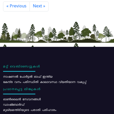
« Previous
Next »
മറ്റ് വെബ്സൈറ്റുകൾ
നാഷണൽ പോർട്ടൽ ഓഫ് ഇന്ത്യ
കേന്ദ്ര വനം പരിസ്ഥിതി കാലാവസ്ഥ വ്യതിയാന വകുപ്പ്
പ്രധാനപ്പെട്ട ലിങ്കുകൾ
ഓൺലൈൻ സേവനങ്ങൾ
ഡാഷ്ബോർഡ്
മുഖ്യമന്ത്രിയുടെ പരാതി പരിഹാരം