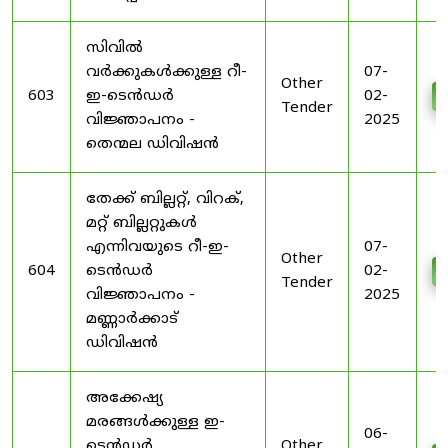
സിവിൽ
വർക്കുകൾക്കുള്ള റീ-
07-
Other
603
ഇ-ടെൻഡർ
02-
Tender
വിജ്ഞാപനം -
2025
തെന്മല ഡിവിഷൻ
തേക്ക് ബില്ലറ്റ്, വിറക്,
മറ്റ് ബില്ലറ്റുകൾ
എന്നിവയുടെ റീ-ഇ-
07-
Other
604
ടെൻഡർ
02-
Tender
വിജ്ഞാപനം -
2025
മണ്ണാർക്കാട്
ഡിവിഷൻ
അക്കേഷ്യ
മരങ്ങൾക്കുള്ള ഇ-
06-
ടെൻഡർ
Other