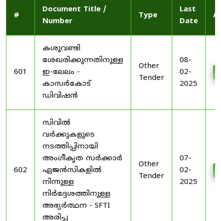
Document Title /
Last
#
Type
A
Number
Date
കശുവണ്ടി
ശേഖരിക്കുന്നതിനുള്ള
08-
Other
601
ഇ-ലേലം -
02-
Tender
കാസർകോട്
2025
ഡിവിഷൻ
സിവിൽ
വർക്കുകളുടെ
നടത്തിപ്പിനായി
അംഗീകൃത സർക്കാർ
07-
Other
602
ഏജൻസികളിൽ
02-
Tender
നിന്നുള്ള
2025
നിർദ്ദേശത്തിനുള്ള
അഭ്യർത്ഥന - SFTI
അരിപ്പ