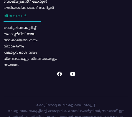
ഡോക്യുമെൻ്റ് പോർട്ടൽ
ഔദ്യോഗിക വെബ് പോർട്ടൽ
വിവരങ്ങൾ
പോര്‍ട്ടലിനെക്കുറിച്ച്
ഹൈപ്പർലിങ്ക് നയം
സ്വകാര്യതാ നയം
നിരാകരണം
പകർപ്പവകാശ നയം
വ്യവസ്ഥകളും നിബന്ധനകളും
സഹായം
കോപ്പിറൈറ്റ് @ കേരള വനം വകുപ്പ്.
കേരള വനം വകുപ്പിന്റെ ഔദ്യോഗിക വെബ്-പോർട്ടലിന്റെ ഭാഗമാണ് ഈ
പോർട്ടൽ. പോർട്ടലിലെ ഉള്ളടക്കത്തിന്റെ ഉടമസ്ഥാവകാശം കേരള വനം
വകുപ്പിനാണ്. പോർട്ടൽ രൂപകൽപ്പന ചെയ്തിട്ടുള്ളത്
സി-ഡിറ്റ്
ആണ്.