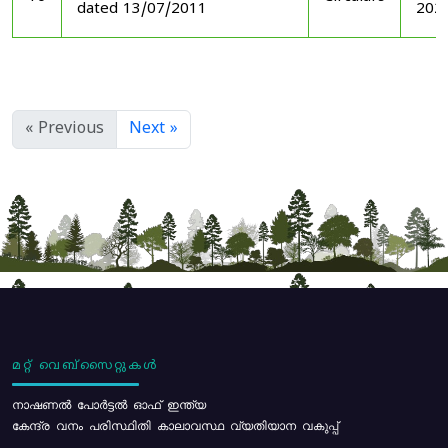
dated 13/07/2011
202
« Previous
Next »
മറ്റ് വെബ്സൈറ്റുകൾ
നാഷണൽ പോർട്ടൽ ഓഫ് ഇന്ത്യ
കേന്ദ്ര വനം പരിസ്ഥിതി കാലാവസ്ഥ വ്യതിയാന വകുപ്പ്