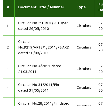
Publ
#
Document Title / Number
Type
Dat
Circular No2510/D1/2010/Sta
07-1
1
Circulars
dated 26/05/2010
202
Circular
07-1
2
No.9219/AR12/1/2011/P&ARD
Circulars
202
dated 10/08/2011
Circular No 4/2011 dated
07-1
3
Circulars
21.03.2011
202
Circular No 31/2011/Fin
07-1
4
Circulars
dated 31/05/2011
202
Circular No.28/2011/Fin dated
07-1