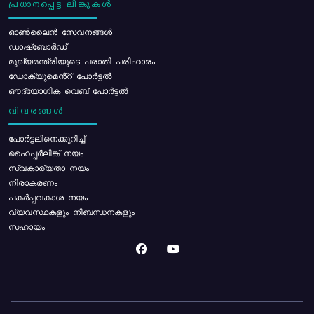
പ്രധാനപ്പെട്ട ലിങ്കുകൾ
ഓൺലൈൻ സേവനങ്ങൾ
ഡാഷ്ബോർഡ്
മുഖ്യമന്ത്രിയുടെ പരാതി പരിഹാരം
ഡോക്യുമെൻ്റ് പോർട്ടൽ
ഔദ്യോഗിക വെബ് പോർട്ടൽ
വിവരങ്ങൾ
പോര്‍ട്ടലിനെക്കുറിച്ച്
ഹൈപ്പർലിങ്ക് നയം
സ്വകാര്യതാ നയം
നിരാകരണം
പകർപ്പവകാശ നയം
വ്യവസ്ഥകളും നിബന്ധനകളും
സഹായം