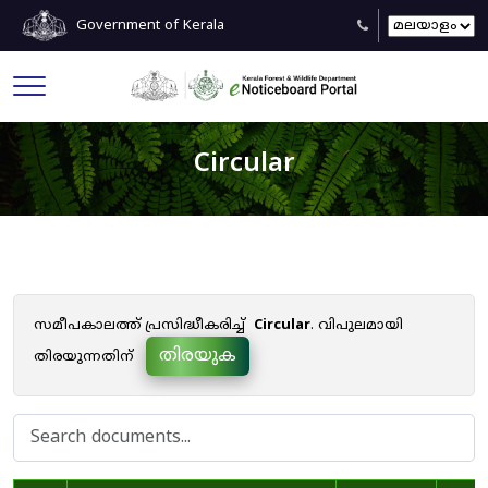
Government of Kerala
Circular
സമീപകാലത്ത് പ്രസിദ്ധീകരിച്ച്
Circular
. വിപുലമായി
തിരയുക
തിരയുന്നതിന്