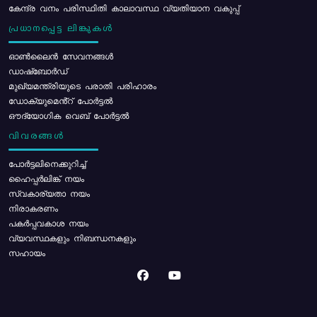
കേന്ദ്ര വനം പരിസ്ഥിതി കാലാവസ്ഥ വ്യതിയാന വകുപ്പ്
പ്രധാനപ്പെട്ട ലിങ്കുകൾ
ഓൺലൈൻ സേവനങ്ങൾ
ഡാഷ്ബോർഡ്
മുഖ്യമന്ത്രിയുടെ പരാതി പരിഹാരം
ഡോക്യുമെൻ്റ് പോർട്ടൽ
ഔദ്യോഗിക വെബ് പോർട്ടൽ
വിവരങ്ങൾ
പോര്‍ട്ടലിനെക്കുറിച്ച്
ഹൈപ്പർലിങ്ക് നയം
സ്വകാര്യതാ നയം
നിരാകരണം
പകർപ്പവകാശ നയം
വ്യവസ്ഥകളും നിബന്ധനകളും
സഹായം