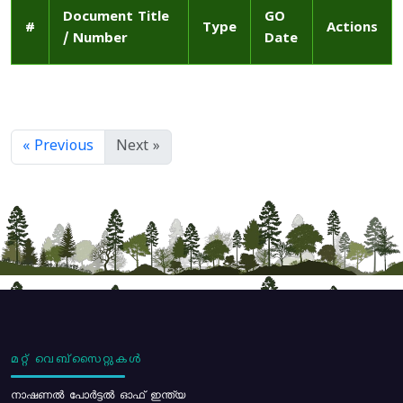
Document Title
GO
#
Type
Actions
/ Number
Date
« Previous
Next »
മറ്റ് വെബ്സൈറ്റുകൾ
നാഷണൽ പോർട്ടൽ ഓഫ് ഇന്ത്യ