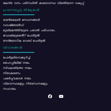
കേന്ദ്ര വനം പരിസ്ഥിതി കാലാവസ്ഥ വ്യതിയാന വകുപ്പ്
പ്രധാനപ്പെട്ട ലിങ്കുകൾ
ഓൺലൈൻ സേവനങ്ങൾ
ഡാഷ്ബോർഡ്
മുഖ്യമന്ത്രിയുടെ പരാതി പരിഹാരം
ഡോക്യുമെൻ്റ് പോർട്ടൽ
ഔദ്യോഗിക വെബ് പോർട്ടൽ
വിവരങ്ങൾ
പോര്‍ട്ടലിനെക്കുറിച്ച്
ഹൈപ്പർലിങ്ക് നയം
സ്വകാര്യതാ നയം
നിരാകരണം
പകർപ്പവകാശ നയം
വ്യവസ്ഥകളും നിബന്ധനകളും
സഹായം