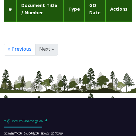
Document Title
GO
#
Type
Actions
/ Number
Date
« Previous
Next »
മറ്റ് വെബ്സൈറ്റുകൾ
നാഷണൽ പോർട്ടൽ ഓഫ് ഇന്ത്യ