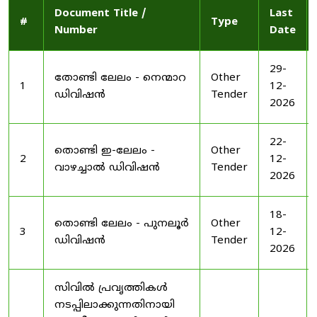
Document Title /
Last
#
Type
Number
Date
29-
തോണ്ടി ലേലം - നെന്മാറ
Other
1
12-
ഡിവിഷൻ
Tender
2026
22-
തൊണ്ടി ഇ-ലേലം -
Other
2
12-
വാഴച്ചാൽ ഡിവിഷൻ
Tender
2026
18-
തൊണ്ടി ലേലം - പുനലൂർ
Other
3
12-
ഡിവിഷൻ
Tender
2026
സിവിൽ പ്രവൃത്തികൾ
നടപ്പിലാക്കുന്നതിനായി