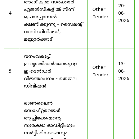
അംഗീകൃത സർക്കാർ
20-
ഏജൻസികളിൽ നിന്ന്
Other
4
08-
പ്രൊപ്പോസൽ
Tender
2026
ക്ഷണിക്കുന്നു - സൈലന്റ്
വാലി ഡിവിഷൻ,
മണ്ണാർക്കാട്
വനംവകുപ്പ്
പ്രവൃത്തികൾക്കായുള്ള
13-
Other
5
ഇ-ടെൻഡർ
08-
Tender
വിജ്ഞാപനം - തെന്മല
2026
ഡിവിഷൻ
ഓൺലൈൻ
സോഫ്റ്റ്‌വെയർ
ആപ്ലിക്കേഷന്റെ
സുരക്ഷാ ഓഡിറ്റിംഗും
സർട്ടിഫിക്കേഷനും