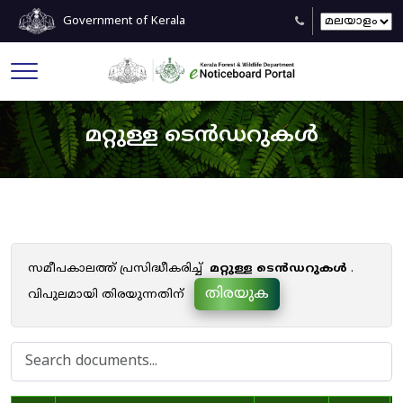
Government of Kerala
മറ്റുള്ള ടെൻഡറുകൾ
സമീപകാലത്ത് പ്രസിദ്ധീകരിച്ച്
മറ്റുള്ള ടെൻഡറുകൾ
.
തിരയുക
വിപുലമായി തിരയുന്നതിന്