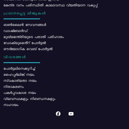
കേന്ദ്ര വനം പരിസ്ഥിതി കാലാവസ്ഥ വ്യതിയാന വകുപ്പ്
പ്രധാനപ്പെട്ട ലിങ്കുകൾ
ഓൺലൈൻ സേവനങ്ങൾ
ഡാഷ്ബോർഡ്
മുഖ്യമന്ത്രിയുടെ പരാതി പരിഹാരം
ഡോക്യുമെൻ്റ് പോർട്ടൽ
ഔദ്യോഗിക വെബ് പോർട്ടൽ
വിവരങ്ങൾ
പോര്‍ട്ടലിനെക്കുറിച്ച്
ഹൈപ്പർലിങ്ക് നയം
സ്വകാര്യതാ നയം
നിരാകരണം
പകർപ്പവകാശ നയം
വ്യവസ്ഥകളും നിബന്ധനകളും
സഹായം