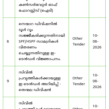
കൺസർവേറ്റർ ഓഫ്
ഫോറസ്റ്റ്സ് (ഐടി)
നെന്മാറ ഡിവിഷനിൽ
ടൂൾ റൂം
സജ്ജീകരിക്കുന്നതിനായി
10-
Other
8
SPF/HSPF സാമഗ്രികൾ
08-
Tender
വിതരണം
2026
ചെയ്യുന്നതിനുള്ള ഇ-
ടെൻഡർ വിജ്ഞാപനം.
സിവിൽ
10-
പ്രവൃത്തികൾക്കായുള്ള
Other
9
08-
ഇ-ടെൻഡർ അറിയിപ്പ് -
Tender
2026
തെന്മല ഡിവിഷൻ
സിവിൽ
10-