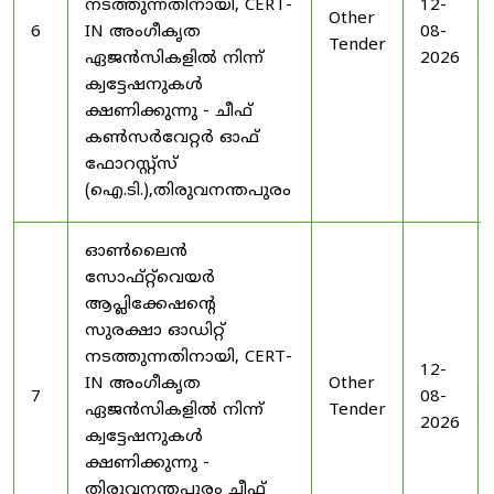
നടത്തുന്നതിനായി, CERT-
12-
Other
6
IN അംഗീകൃത
08-
Tender
ഏജൻസികളിൽ നിന്ന്
2026
ക്വട്ടേഷനുകൾ
ക്ഷണിക്കുന്നു - ചീഫ്
കൺസർവേറ്റർ ഓഫ്
ഫോറസ്റ്റ്സ്
(ഐ.ടി.),തിരുവനന്തപുരം
ഓൺലൈൻ
സോഫ്റ്റ്‌വെയർ
ആപ്ലിക്കേഷന്റെ
സുരക്ഷാ ഓഡിറ്റ്
നടത്തുന്നതിനായി, CERT-
12-
IN അംഗീകൃത
Other
7
08-
ഏജൻസികളിൽ നിന്ന്
Tender
2026
ക്വട്ടേഷനുകൾ
ക്ഷണിക്കുന്നു -
തിരുവനന്തപുരം ചീഫ്