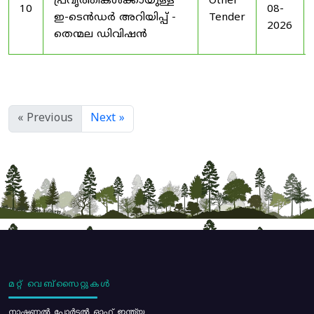
പ്രവൃത്തികൾക്കായുള്ള
Other
10
08-
ഇ-ടെൻഡർ അറിയിപ്പ് -
Tender
2026
തെന്മല ഡിവിഷൻ
« Previous
Next »
മറ്റ് വെബ്സൈറ്റുകൾ
നാഷണൽ പോർട്ടൽ ഓഫ് ഇന്ത്യ