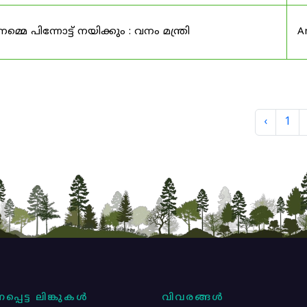
െ പിന്നോട്ട് നയിക്കും : വനം മന്ത്രി
A
‹
1
പ്പെട്ട ലിങ്കുകൾ
വിവരങ്ങൾ