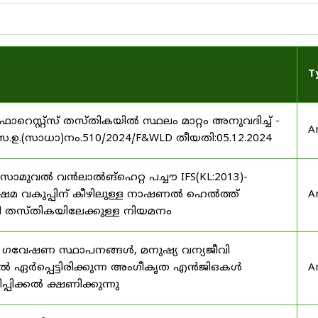
T
റെസ്റ്റ്സ് തസ്തികയിൽ സ്ഥലം മാറ്റം അനുവദിച്ച് -
A
പർ.സ.ഉ.(സാധാ)നം.510/2024/F&WLD തീയതി:05.12.2024
ീ.സാമുവൽ വൻലാൽങ്‌ഹെറ്റ പച്ചൗ IFS(KL:2013)-
 വകുപ്പിന് കീഴിലുള്ള നാഷണൽ ഹെൽത്ത്
A
ടറി തസ്തികയിലേക്കുള്ള നിയമനം
വേഷണ സ്ഥാപനങ്ങൾ, മനുഷ്യ വന്യജീവി
തിൽ ഏർപ്പെട്ടിരിക്കുന്ന അംഗീകൃത എൻജിഒകൾ
A
പ്പിക്കൽ ക്ഷണിക്കുന്നു